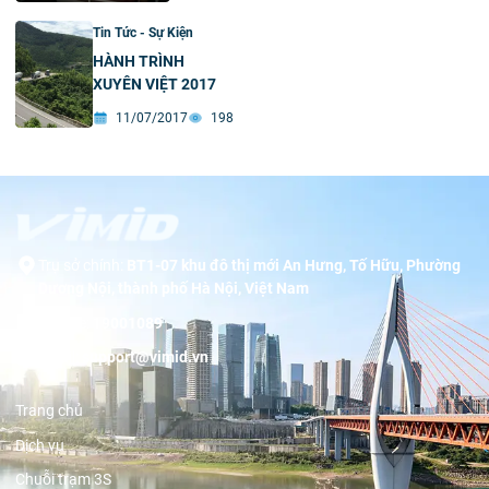
Tin Tức - Sự Kiện
HÀNH TRÌNH
XUYÊN VIỆT 2017
11/07/2017
198
Trụ sở chính:
BT1-07 khu đô thị mới An Hưng, Tố Hữu, Phường
Dương Nội, thành phố Hà Nội, Việt Nam
Hotline:
19001089
Email:
support@vimid.vn
Trang chủ
Dịch vụ
Chuỗi trạm 3S