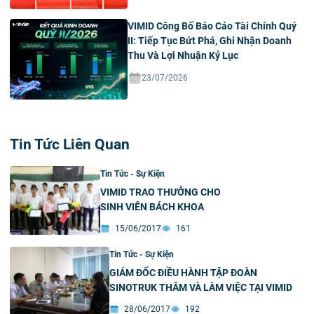
VIMID Công Bố Báo Cáo Tài Chính Quý
II: Tiếp Tục Bứt Phá, Ghi Nhận Doanh
Thu Và Lợi Nhuận Kỷ Lục
23/07/2026
Tin Tức Liên Quan
Tin Tức - Sự Kiện
VIMID TRAO THƯỞNG CHO
SINH VIÊN BÁCH KHOA
15/06/2017
161
Tin Tức - Sự Kiện
GIÁM ĐỐC ĐIỀU HÀNH TẬP ĐOÀN
SINOTRUK THĂM VÀ LÀM VIỆC TẠI VIMID
28/06/2017
192