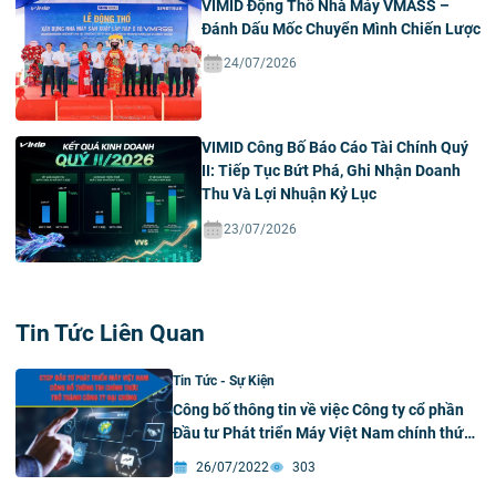
VIMID Động Thổ Nhà Máy VMASS –
Đánh Dấu Mốc Chuyển Mình Chiến Lược
24/07/2026
VIMID Công Bố Báo Cáo Tài Chính Quý
II: Tiếp Tục Bứt Phá, Ghi Nhận Doanh
Thu Và Lợi Nhuận Kỷ Lục
23/07/2026
Tin Tức Liên Quan
Tin Tức - Sự Kiện
Công bố thông tin về việc Công ty cổ phần
Đầu tư Phát triển Máy Việt Nam chính thức
trở thành công ty đại chúng vào ngày
26/07/2022
303
22/7/2022