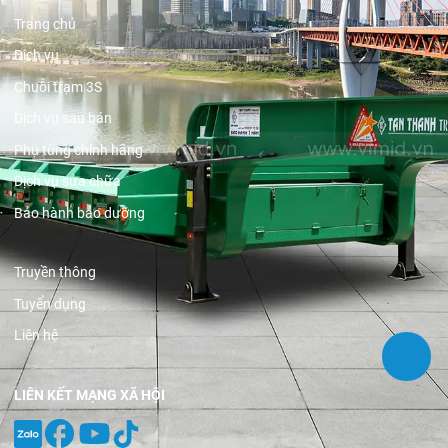
Trang chủ
Dịch vụ
Chuỗi trạm 3S
Dịch vụ sau bán
Phụ tùng chính hãng
Dịch vụ sửa chữa
Bảo hành bảo dưỡng
Truyền thông
Tuyển dụng
Liên hệ
LIÊN KẾT MẠNG XÃ HỘI