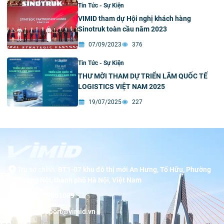
Tin Tức - Sự Kiện
VIMID tham dự Hội nghị khách hàng
Sinotruk toàn cầu năm 2023
07/09/2023
376
Tin Tức - Sự Kiện
THƯ MỜI THAM DỰ TRIỂN LÃM QUỐC TẾ
LOGISTICS VIỆT NAM 2025
19/07/2025
227
Trụ sở chính:
BT1-07 khu đô thị mới An Hưng, Tố Hữu, Phường
Dương Nội, thành phố Hà Nội, Việt Nam
Hotline:
19001089
Email:
support@vimid.vn