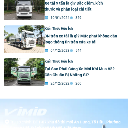
Xe tải 9 tấn là gì? Đặc điểm, kích
thước và phân loại chi tiết
10/01/2024
359
Kiến Thức Hữu Ích
3N trên xe tải là gì? Mức phạt không dán
logo thông tin trên cửa xe tải
04/12/2023
544
Kiến Thức Hữu Ích
Tại Sao Phải Cúng Xe Mới Khi Mua Về?
Cần Chuẩn Bị Những Gì?
26/12/2022
260
Trụ sở chính:
BT1-07 khu đô thị mới An Hưng, Tố Hữu, Phường