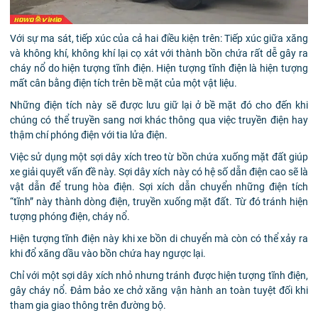
Với sự ma sát, tiếp xúc của cả hai điều kiện trên: Tiếp xúc giữa xăng
và không khí, không khí lại cọ xát với thành bồn chứa rất dễ gây ra
cháy nổ do hiện tượng tĩnh điện. Hiện tượng tĩnh điện là hiện tượng
mất cân bằng điện tích trên bề mặt của một vật liệu.
Những điện tích này sẽ được lưu giữ lại ở bề mặt đó cho đến khi
chúng có thể truyền sang nơi khác thông qua việc truyền điện hay
thậm chí phóng điện với tia lửa điện.
Việc sử dụng một sợi dây xích treo từ bồn chứa xuống mặt đất giúp
xe giải quyết vấn đề này. Sợi dây xích này có hệ số dẫn điện cao sẽ là
vật dẫn để trung hòa điện. Sợi xích dẫn chuyển những điện tích
“tĩnh” này thành dòng điện, truyền xuống mặt đất. Từ đó tránh hiện
tượng phóng điện, cháy nổ.
Hiện tượng tĩnh điện này khi xe bồn di chuyển mà còn có thể xảy ra
khi đổ xăng dầu vào bồn chứa hay ngược lại.
Chỉ với một sợi dây xích nhỏ nhưng tránh được hiện tượng tĩnh điện,
gây cháy nổ. Đảm bảo xe chở xăng vận hành an toàn tuyệt đối khi
tham gia giao thông trên đường bộ.