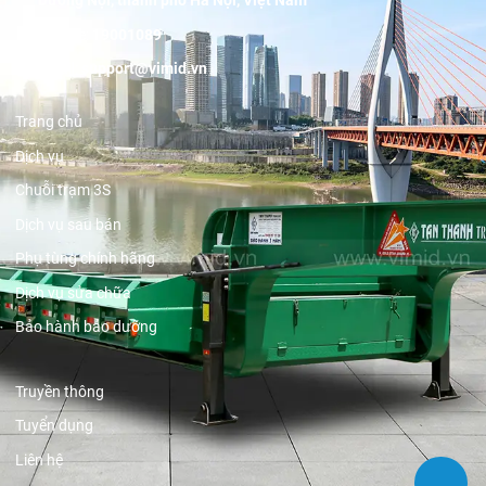
Dương Nội, thành phố Hà Nội, Việt Nam
Hotline:
19001089
Email:
support@vimid.vn
Trang chủ
Dịch vụ
Chuỗi trạm 3S
Dịch vụ sau bán
Phụ tùng chính hãng
Dịch vụ sửa chữa
Bảo hành bảo dưỡng
Truyền thông
Tuyển dụng
Liên hệ