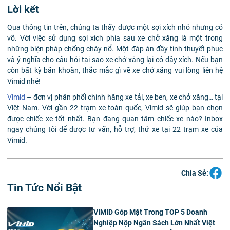
Lời kết
Qua thông tin trên, chúng ta thấy được một sợi xích nhỏ nhưng có
võ. Với việc sử dụng sợi xích phía sau xe chở xăng là một trong
những biện pháp chống cháy nổ. Một đáp án đầy tính thuyết phục
và ý nghĩa cho câu hỏi tại sao xe chở xăng lại có dây xích. Nếu bạn
còn bất kỳ băn khoăn, thắc mắc gì về xe chở xăng vui lòng liên hệ
Vimid nhé!
Vimid
– đơn vị phân phối chính hãng xe tải, xe ben, xe chở xăng… tại
Việt Nam. Với gần 22 trạm xe toàn quốc, Vimid sẽ giúp bạn chọn
được chiếc xe tốt nhất. Bạn đang quan tâm chiếc xe nào? Inbox
ngay chúng tôi để được tư vấn, hỗ trợ, thử xe tại 22 trạm xe của
Vimid.
Chia Sẻ:
Tin Tức Nổi Bật
VIMID Góp Mặt Trong TOP 5 Doanh
Nghiệp Nộp Ngân Sách Lớn Nhất Việt