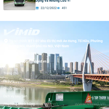
Dụng Và Những Lưu Ý!
22/12/2022
451
Trụ sở chính:
BT1-07 khu đô thị mới An Hưng, Tố Hữu, Phường
Dương Nội, thành phố Hà Nội, Việt Nam
Hotline:
19001089
Email:
support@vimid.vn
Trang chủ
Dịch vụ
Chuỗi trạm 3S
Dịch vụ sau bán
Phụ tùng chính hãng