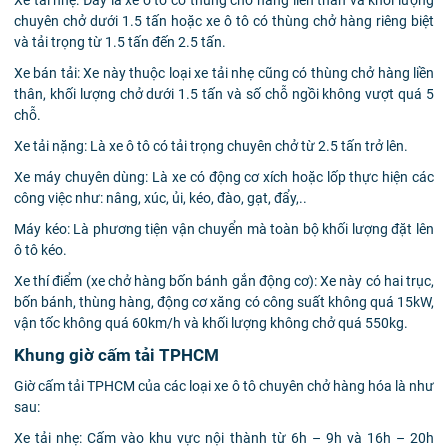
Xe tải nhẹ: Đây là xe ô tô có thùng chở hàng liền thân và khối lượng
chuyên chở dưới 1.5 tấn hoặc xe ô tô có thùng chở hàng riêng biệt
và tải trọng từ 1.5 tấn đến 2.5 tấn.
Xe bán tải: Xe này thuộc loại xe tải nhẹ cũng có thùng chở hàng liền
thân, khối lượng chở dưới 1.5 tấn và số chỗ ngồi không vượt quá 5
chỗ.
Xe tải nặng: Là xe ô tô có tải trọng chuyên chở từ 2.5 tấn trở lên.
Xe máy chuyên dùng: Là xe có động cơ xích hoặc lốp thực hiện các
công việc như: nâng, xúc, ủi, kéo, đào, gạt, đẩy,..
Máy kéo: Là phương tiện vận chuyển mà toàn bộ khối lượng đặt lên
ô tô kéo.
Xe thí điểm (xe chở hàng bốn bánh gắn động cơ): Xe này có hai trục,
bốn bánh, thùng hàng, động cơ xăng có công suất không quá 15kW,
vận tốc không quá 60km/h và khối lượng không chở quá 550kg.
Khung giờ cấm tải TPHCM
Giờ cấm tải TPHCM của các loại xe ô tô chuyên chở hàng hóa là như
sau:
Xe tải nhẹ: Cấm vào khu vực nội thành từ 6h – 9h và 16h – 20h