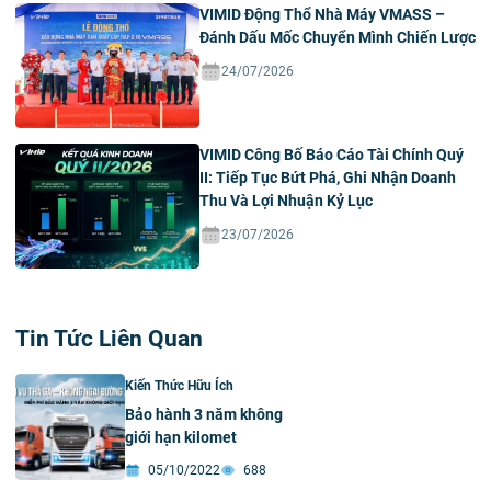
VIMID Động Thổ Nhà Máy VMASS –
Đánh Dấu Mốc Chuyển Mình Chiến Lược
24/07/2026
VIMID Công Bố Báo Cáo Tài Chính Quý
II: Tiếp Tục Bứt Phá, Ghi Nhận Doanh
Thu Và Lợi Nhuận Kỷ Lục
23/07/2026
Tin Tức Liên Quan
Kiến Thức Hữu Ích
Bảo hành 3 năm không
giới hạn kilomet
05/10/2022
688