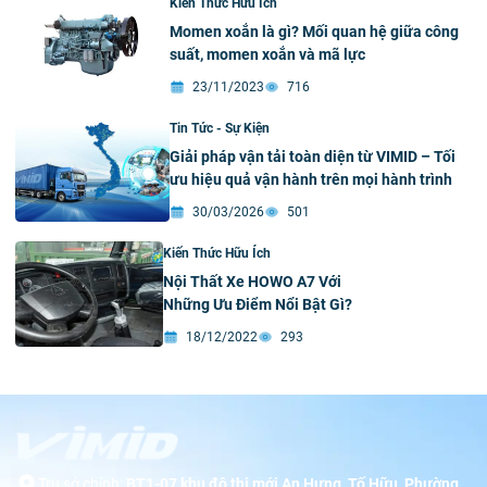
Kiến Thức Hữu Ích
Momen xoắn là gì? Mối quan hệ giữa công
suất, momen xoắn và mã lực
23/11/2023
716
Tin Tức - Sự Kiện
Giải pháp vận tải toàn diện từ VIMID – Tối
ưu hiệu quả vận hành trên mọi hành trình
30/03/2026
501
Kiến Thức Hữu Ích
Nội Thất Xe HOWO A7 Với
Những Ưu Điểm Nổi Bật Gì?
18/12/2022
293
Trụ sở chính:
BT1-07 khu đô thị mới An Hưng, Tố Hữu, Phường