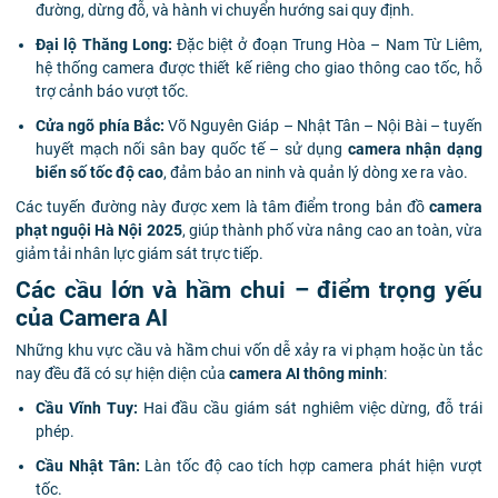
đường, dừng đỗ, và hành vi chuyển hướng sai quy định.
Đại lộ Thăng Long:
Đặc biệt ở đoạn Trung Hòa – Nam Từ Liêm,
hệ thống camera được thiết kế riêng cho giao thông cao tốc, hỗ
trợ cảnh báo vượt tốc.
Cửa ngõ phía Bắc:
Võ Nguyên Giáp – Nhật Tân – Nội Bài – tuyến
huyết mạch nối sân bay quốc tế – sử dụng
camera nhận dạng
biển số tốc độ cao
, đảm bảo an ninh và quản lý dòng xe ra vào.
Các tuyến đường này được xem là tâm điểm trong bản đồ
camera
phạt nguội Hà Nội 2025
, giúp thành phố vừa nâng cao an toàn, vừa
giảm tải nhân lực giám sát trực tiếp.
Các cầu lớn và hầm chui – điểm trọng yếu
của Camera AI
Những khu vực cầu và hầm chui vốn dễ xảy ra vi phạm hoặc ùn tắc
nay đều đã có sự hiện diện của
camera AI thông minh
:
Cầu Vĩnh Tuy:
Hai đầu cầu giám sát nghiêm việc dừng, đỗ trái
phép.
Cầu Nhật Tân:
Làn tốc độ cao tích hợp camera phát hiện vượt
tốc.