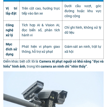
Dưới cầu vượt, góc
Vị trí
Trên cột cao, hướng trực
đường hoặc khu vực
lắp đặt
tiếp vào làn xe
công cộng
Công
Tích hợp AI & Vision AI,
Chỉ ghi hình, không xử lý
nghệ
đọc biển số, phân tích
dữ liệu
xử lý
hành vi
Mục
Phát hiện vi phạm giao
Giám sát an ninh, trật tự
đích sử
thông, hỗ trợ xử phạt
xã hội
dụng
Điểm khác biệt cốt lõi là
Camera AI phạt nguội có khả năng “đọc và
hiểu” hình ảnh
, trong khi
camera an ninh chỉ “nhìn thấy”
.