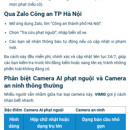
mức phạt (nếu có).
Qua Zalo Công an TP Hà Nội
Mở ứng dụng Zalo, tìm “Công an thành phố Hà Nội”.
Chọn “Tra cứu phạt nguội”, nhập biển số xe.
Các bạn sẽ nhận thông báo tự động nếu có cập nhật vi phạm
mới.
Ba cách này đều miễn phí, chính xác và cập nhật liên tục 24/7, giúp
các bạn kiểm tra trước khi đăng kiểm hoặc sang tên xe, tránh những
phiền toái không đáng có.
Phân biệt Camera AI phạt nguội và Camera
an ninh thông thường
Nhiều người vẫn nhầm giữa hai loại camera này.
VIMID
gợi ý cách
nhận biết nhanh:
Đặc điểm
Camera AI phạt nguội
Camera an ninh
Hình
Hộp chữ nhật hoặc
Dạng bán cầu nhỏ
dáng
dạng trụ lớn
gọn