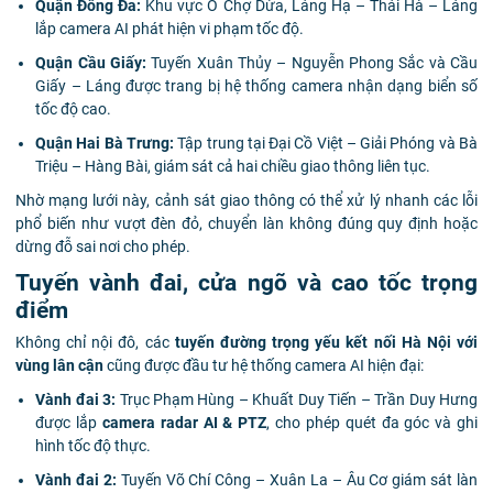
Quận Đống Đa:
Khu vực Ô Chợ Dừa, Láng Hạ – Thái Hà – Láng
lắp camera AI phát hiện vi phạm tốc độ.
Quận Cầu Giấy:
Tuyến Xuân Thủy – Nguyễn Phong Sắc và Cầu
Giấy – Láng được trang bị hệ thống camera nhận dạng biển số
tốc độ cao.
Quận Hai Bà Trưng:
Tập trung tại Đại Cồ Việt – Giải Phóng và Bà
Triệu – Hàng Bài, giám sát cả hai chiều giao thông liên tục.
Nhờ mạng lưới này, cảnh sát giao thông có thể xử lý nhanh các lỗi
phổ biến như vượt đèn đỏ, chuyển làn không đúng quy định hoặc
dừng đỗ sai nơi cho phép.
Tuyến vành đai, cửa ngõ và cao tốc trọng
điểm
Không chỉ nội đô, các
tuyến đường trọng yếu kết nối Hà Nội với
vùng lân cận
cũng được đầu tư hệ thống camera AI hiện đại:
Vành đai 3:
Trục Phạm Hùng – Khuất Duy Tiến – Trần Duy Hưng
được lắp
camera radar AI & PTZ
, cho phép quét đa góc và ghi
hình tốc độ thực.
Vành đai 2:
Tuyến Võ Chí Công – Xuân La – Âu Cơ giám sát làn