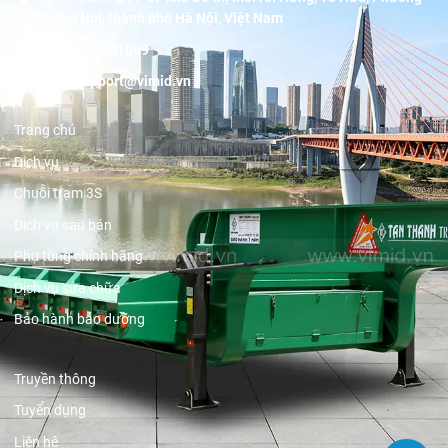
Dương Nội, thành phố Hà Nội, Việt Nam
Hotline:
19001089
Email:
support@vimid.vn
Trang chủ
Dịch vụ
Chuỗi trạm 3S
Dịch vụ sau bán
Phụ tùng chính hãng
Dịch vụ sửa chữa
Bảo hành bảo dưỡng
Truyền thông
Tuyển dụng
Liên hệ