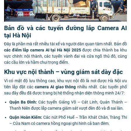
Bản đồ và các tuyến đường lắp Camera AI
tại Hà Nội
Đây là phần mà rất nhiều tài xế và người dân quan tâm nhất. Bản đồ
các điểm lắp camera AI tại Hà Nội 2025
được chia thành ba khu
vực chính: nội thành, các tuyến vành đai và cửa ngõ thủ đô, cùng
các cầu lớn và hầm chui trọng điểm.
Khu vực nội thành – vùng giám sát dày đặc
Vì có mật độ lưu thông cao, khu vực nội đô là nơi được Hà Nội ưu
tiên lắp đặt các
camera AI giao thông
nhiều nhất. Các tuyến phố
sau đây đều đã được trang bị hệ thống nhận diện thông minh 24/7:
Quận Ba Đình:
Các tuyến Giảng Võ – Cát Linh, Quán Thánh –
Thanh Niên được lắp camera giám sát vượt đèn đỏ và đi sai làn.
Quận Hoàn Kiếm:
Các nút Phố Huế – Trần Khát Chân, Tràng Thi
– Cửa Nam có camera hồng ngoại ghi hình cả ban đêm.