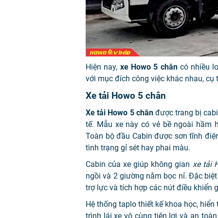
Hiện nay,
xe Howo 5 chân
có nhiều lo
với mục đích công việc khác nhau, cụ 
Xe tải Howo 5 chân
Xe tải Howo 5 chân
được trang bị cabin
tế. Mẫu xe này có vẻ bề ngoài hầm
Toàn bộ đầu Cabin được sơn tĩnh điệ
tình trạng gỉ sét hay phai màu.
Cabin của xe giúp không gian
xe tải
ngồi và 2 giường nằm bọc nỉ. Đặc biệt 
trợ lực và tích hợp các nút điều khiển 
Hệ thống taplo thiết kế khoa học, hiển
trình lái xe vô cùng tiện lợi và an t