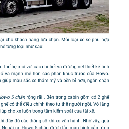
ại cho khách hàng lựa chọn. Mỗi loại xe sẽ phù hợp
thể từng loại như sau:
 thế hệ mới với các chi tiết và đường nét thiết kế tinh
 hố và mạnh mẽ hơn các phân khúc trước của Howo.
n giúp màu sắc xe thẩm mỹ và bền bỉ hơn, ngăn chặn
 Howo 5 chân
rộng rãi . Bên trong cabin gồm có 2 ghế
ghế có thể điều chỉnh theo tư thế người ngồi. Vô lăng
giúp cho xe luôn trong tầm kiểm soát của tài xế.
 thị đầy đủ các thông số khi xe vận hành. Nhờ vậy, quá
oàn. Ngoài ra, Howo 5 chân được lắp màn hình cảm ứng