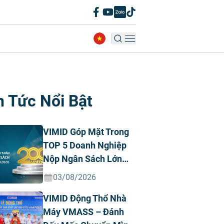
n Tức Nổi Bật
VIMID Góp Mặt Trong
TOP 5 Doanh Nghiệp
Nộp Ngân Sách Lớn
Nhất Việt Nam Năm
03/08/2026
2026 Ngành Ô Tô Tư
VIMID Động Thổ Nhà
Nhân
Máy VMASS – Đánh