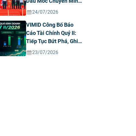
Dấu Mốc Chuyển Mình
Chiến Lược
24/07/2026
VIMID Công Bố Báo
Cáo Tài Chính Quý II:
Tiếp Tục Bứt Phá, Ghi
Nhận Doanh Thu Và
23/07/2026
Lợi Nhuận Kỷ Lục