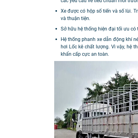
các yêu cầu về tiêu chuẩn môi trườ
Xe được có hộp số tiến và số lùi. T
và thuận tiện.
Sở hữu hệ thống hiện đại tối ưu có 
Hệ thống phanh xe dẫn động khí né
hơi Lốc kê chất lượng. Vì vậy, hệ
khẩn cấp cực an toàn.