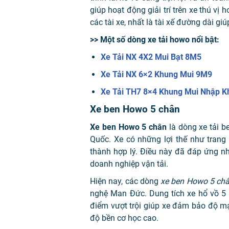
giúp hoạt động giải trí trên xe thú vị
các tài xe, nhất là tài xế đường dài giú
>> Một số dòng xe tải howo nổi bật:
Xe Tải NX 4X2 Mui Bạt 8M5
Xe Tải NX 6×2 Khung Mui 9M9
Xe Tải TH7 8×4 Khung Mui Nhập 
Xe ben Howo 5 chân
Xe ben Howo 5 chân
là dòng xe tải 
Quốc. Xe có những lợi thế như trang 
thành hợp lý. Điều này đã đáp ứng n
doanh nghiệp vận tải.
Hiện nay, các dòng
xe ben Howo 5 ch
nghệ Man Đức. Dung tích xe hổ vồ 5 
điểm vượt trội giúp xe đảm bảo độ m
độ bền cơ học cao.