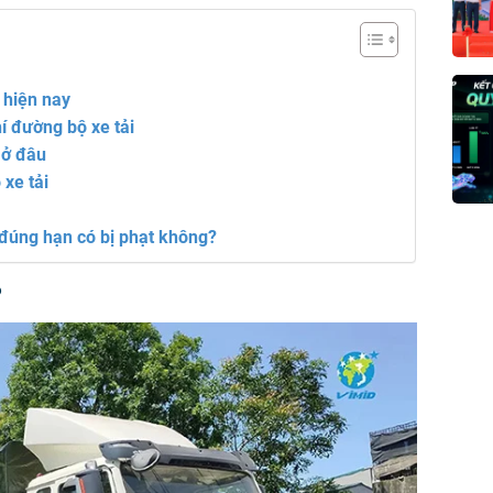
 hiện nay
í đường bộ xe tải
 ở đâu
 xe tải
đúng hạn có bị phạt không?
?