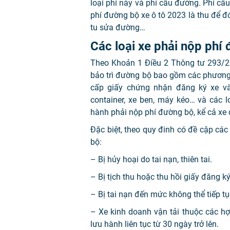
loại phí này và phí cầu đường. Phí cầ
phí đường bộ xe ô tô 2023 là thu để 
tu sửa đường…
Các loại xe phải nộp phí
Theo Khoản 1 Điều 2 Thông tư 293/20
bảo trì đường bộ bao gồm các phương
cấp giấy chứng nhận đăng ký xe và 
container, xe ben, máy kéo… và các l
hành phải nộp phí đường bộ, kể cả xe
Đặc biệt, theo quy đinh có đề cập các
bộ:
– Bị hủy hoại do tai nạn, thiên tai.
– Bị tịch thu hoặc thu hồi giấy đăng ký
– Bị tai nạn đến mức không thể tiếp tụ
– Xe kinh doanh vận tải thuộc các h
lưu hành liên tục từ 30 ngày trở lên.