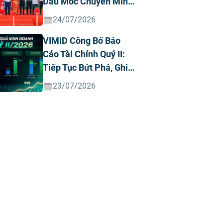
Dấu Mốc Chuyển Mình
Chiến Lược
24/07/2026
VIMID Công Bố Báo
Cáo Tài Chính Quý II:
Tiếp Tục Bứt Phá, Ghi
Nhận Doanh Thu Và
23/07/2026
Lợi Nhuận Kỷ Lục