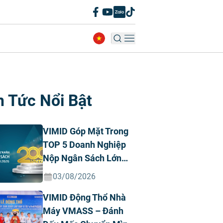
n Tức Nổi Bật
VIMID Góp Mặt Trong
TOP 5 Doanh Nghiệp
Nộp Ngân Sách Lớn
Nhất Việt Nam Năm
03/08/2026
2026 Ngành Ô Tô Tư
VIMID Động Thổ Nhà
Nhân
Máy VMASS – Đánh