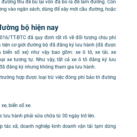
u đường thu để bù lại vốn đã bỏ ra để làm đường. Còn
đóng vào ngân sách, dùng để xây mới cầu đường, hoặc
 đường bộ hiện nay
16/TT-BTC đã quy định rất rõ về đối tượng chịu phí
 tiện cơ giới đường bộ đã đăng ký lưu hành (đã được
biển số xe) như vậy bao gồm: xe ô tô, xe tải, xe
oại xe tương tự. Như vậy, tất cả xe ô tô đăng ký lưu
 đã đăng ký nhưng không tham gia lưu hành.
 trường hợp được loại trừ việc đóng phí bảo trì đường
 xe, biển số xe.
c lưu hành phải sửa chữa từ 30 ngày trở lên.
ợp tác xã, doanh nghiệp kinh doanh vận tải tạm dừng