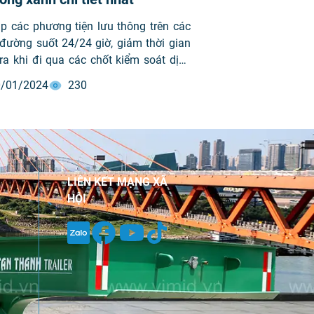
p các phương tiện lưu thông trên các
đường suốt 24/24 giờ, giảm thời gian
ra khi đi qua các chốt kiểm soát dịch
 Mới đây, Tổng cục Đường bộ Việt Nam
/01/2024
230
ển khai “Luồng xanh” cho xe tải. Vậy
ế nào để đăng ký mã QR cho xe […]
LIÊN KẾT MẠNG XÃ
HỘI