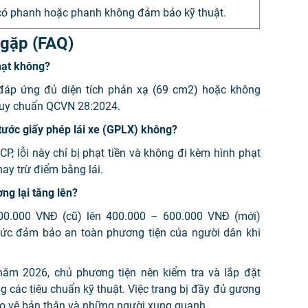
có phanh hoặc phanh không đảm bảo kỹ thuật.
 gặp (FAQ)
hạt không?
đáp ứng đủ diện tích phản xạ (69
cm2
) hoặc không
Quy chuẩn QCVN 28:2024.
tước giấy phép lái xe (GPLX) không?
, lỗi này chỉ bị phạt tiền và không đi kèm hình phạt
ay trừ điểm bằng lái.
ng lại tăng lên?
00.000 VNĐ (cũ) lên 400.000 – 600.000 VNĐ (mới)
hức đảm bảo an toàn phương tiện của người dân khi
năm 2026, chủ phương tiện nên kiểm tra và lắp đặt
 các tiêu chuẩn kỹ thuật. Việc trang bị đầy đủ gương
ảo vệ bản thân và những người xung quanh.