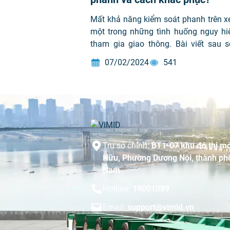
Mất khả năng kiểm soát phanh trên xe
một trong những tình huống nguy hi
tham gia giao thông. Bài viết sau s
bạn hiểu rõ về các nguyên nhân xe t
07/02/2024
541
phanh hay xe tải bị bó phanh và các
phục. Các nguyên nhân xe tải mất pha
Trụ sở chính:
BT1-07 khu đô thị mớ
Hữu, Phường Dương Nội, thành phố
Nam
Hotline:
19001089
Email:
support@vimid.vn