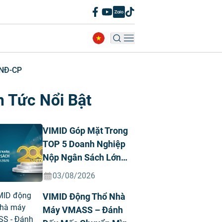
/NĐ-CP
n Tức Nổi Bật
VIMID Góp Mặt Trong
TOP 5 Doanh Nghiệp
Nộp Ngân Sách Lớn
Nhất Việt Nam Năm
03/08/2026
2026 Ngành Ô Tô Tư
VIMID Động Thổ Nhà
Nhân
Máy VMASS – Đánh