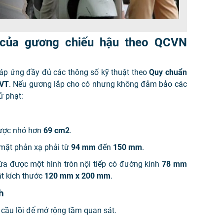
t của gương chiếu hậu theo QCVN
áp ứng đầy đủ các thông số kỹ thuật theo
Quy chuẩn
TVT
. Nếu gương lắp cho có nhưng không đảm bảo các
ử phạt:
ược nhỏ hơn
69
cm2
.
mặt phản xạ phải từ
94 mm
đến
150 mm
.
a được một hình tròn nội tiếp có đường kính
78 mm
t kích thước
120 mm x 200 mm
.
h
cầu lồi để mở rộng tầm quan sát.