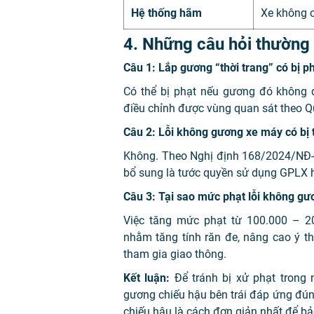
Hệ thống hãm
Xe không 
4. Những câu hỏi thường
Câu 1: Lắp gương “thời trang” có bị p
Có thể bị phạt nếu gương đó không 
điều chỉnh được vùng quan sát theo 
Câu 2: Lỗi không gương xe máy có bị 
Không. Theo Nghị định 168/2024/NĐ-CP
bổ sung là tước quyền sử dụng GPLX h
Câu 3: Tại sao mức phạt lỗi không gươ
Việc tăng mức phạt từ 100.000 – 2
nhằm tăng tính răn đe, nâng cao ý t
tham gia giao thông.
Kết luận:
Để tránh bị xử phạt trong 
gương chiếu hậu bên trái đáp ứng đúng
chiếu hậu là cách đơn giản nhất để b