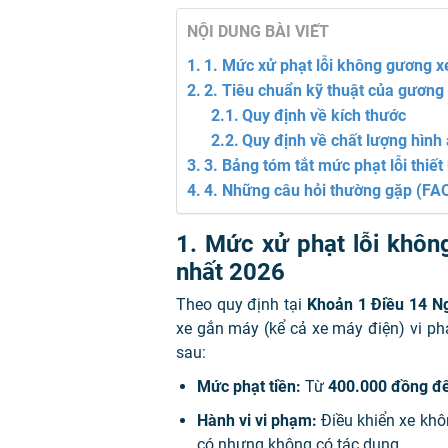
NỘI DUNG BÀI VIẾT
1. Mức xử phạt lỗi không gương x
2. Tiêu chuẩn kỹ thuật của gươn
Quy định về kích thước
Quy định về chất lượng hình
3. Bảng tóm tắt mức phạt lỗi thiế
4. Những câu hỏi thường gặp (FA
1. Mức xử phạt lỗi khô
nhất 2026
Theo quy định tại
Khoản 1 Điều 14 N
xe gắn máy (kể cả xe máy điện) vi ph
sau:
Mức phạt tiền:
Từ
400.000 đồng đ
Hành vi vi phạm:
Điều khiển xe khô
có nhưng không có tác dụng.