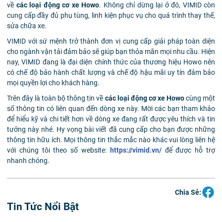
về
các loại động cơ xe Howo
. Không chỉ dừng lại ở đó, VIMID còn
cung cấp đầy đủ phụ tùng, linh kiện phục vụ cho quá trình thay thế,
sửa chữa xe.
VIMID với sứ mệnh trở thành đơn vị cung cấp giải pháp toàn diện
cho ngành vận tải đảm bảo sẽ giúp bạn thỏa mãn mọi nhu cầu. Hiện
nay, VIMID đang là đại diện chính thức của thương hiệu Howo nên
có chế độ bảo hành chất lượng và chế độ hậu mãi uy tín đảm bảo
mọi quyền lợi cho khách hàng.
Trên đây là toàn bộ thông tin về
các loại động cơ xe Howo
cùng một
số thông tin có liên quan đến dòng xe này. Mời các bạn tham khảo
để hiểu kỹ và chi tiết hơn về dòng xe đang rất được yêu thích và tin
tưởng này nhé. Hy vọng bài viết đã cung cấp cho bạn được những
thông tin hữu ích. Mọi thông tin thắc mắc nào khác vui lòng liên hệ
với chúng tôi theo số website:
https://vimid.vn/
để được hỗ trợ
nhanh chóng.
Chia Sẻ:
Tin Tức Nổi Bật