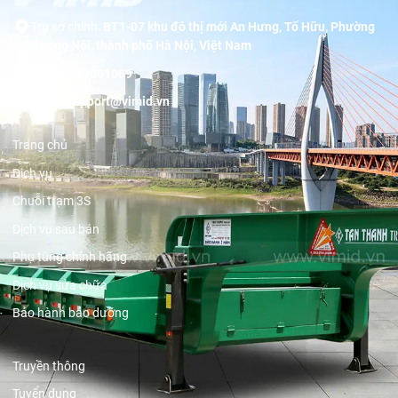
Trụ sở chính:
BT1-07 khu đô thị mới An Hưng, Tố Hữu, Phường
Dương Nội, thành phố Hà Nội, Việt Nam
Hotline:
19001089
Email:
support@vimid.vn
Trang chủ
Dịch vụ
Chuỗi trạm 3S
Dịch vụ sau bán
Phụ tùng chính hãng
Dịch vụ sửa chữa
Bảo hành bảo dưỡng
Truyền thông
Tuyển dụng