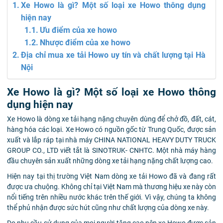
Xe Howo là gì? Một số loại xe Howo thông dụng
hiện nay
Ưu điểm của xe howo
Nhược điểm của xe howo
Địa chỉ mua xe tải Howo uy tín và chất lượng tại Hà
Nội
Xe Howo là gì? Một số loại xe Howo thông
dụng hiện nay
Xe Howo là dòng xe tải hạng nặng chuyên dùng để chở đồ, đất, cát,
hàng hóa các loại. Xe Howo có nguồn gốc từ Trung Quốc, được sản
xuất và lắp ráp tại nhà máy CHINA NATIONAL HEAVY DUTY TRUCK
GROUP CO., LTD viết tắt là SINOTRUK- CNHTC. Một nhà máy hàng
đầu chuyên sản xuất những dòng xe tải hạng nặng chất lượng cao.
Hiện nay tại thị trường Việt Nam dòng xe tải Howo đã và đang rất
được ưa chuộng. Không chỉ tại Việt Nam mà thương hiệu xe này còn
nổi tiếng trên nhiều nước khác trên thế giới. Vì vậy, chúng ta không
thể phủ nhận được sức hút cũng như chất lượng của dòng xe này.
Do nhu cầu sử dụng của mọi người tăng cao nên xe Howo được sản