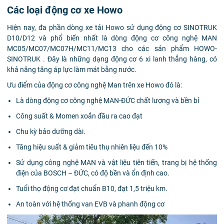
Các loại động cơ xe Howo
Hiện nay, đa phần dòng xe tải Howo sử dụng động cơ SINOTRUK
D10/D12 và phổ biến nhất là dòng động cơ công nghệ MAN
MC05/MC07/MC07H/MC11/MC13 cho các sản phẩm HOWO-
SINOTRUK . Đây là những dạng động cơ 6 xi lanh thẳng hàng, có
khả năng tăng áp lực làm mát bằng nước.
Ưu điểm của động cơ công nghệ Man trên xe Howo đó là:
Là dòng động cơ công nghệ MAN-ĐỨC chất lượng và bền bỉ
Công suất & Momen xoắn đầu ra cao đạt
Chu kỳ bảo dưỡng dài.
Tăng hiệu suất & giảm tiêu thụ nhiên liệu đến 10%
Sử dụng công nghệ MAN và vật liệu tiên tiến, trang bị hệ thống
điện của BOSCH – ĐỨC, có độ bền và ổn định cao.
Tuổi thọ động cơ đạt chuẩn B10, đạt 1,5 triệu km.
An toàn với hệ thống van EVB và phanh động cơ