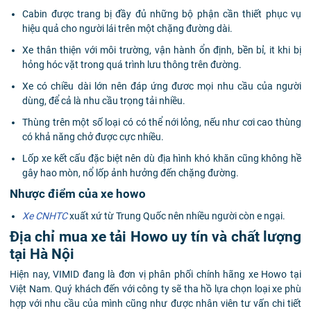
Cabin được trang bị đầy đủ những bộ phận cần thiết phục vụ
hiệu quả cho người lái trên một chặng đường dài.
Xe thân thiện với môi trường, vận hành ổn định, bền bỉ, it khi bị
hỏng hóc vặt trong quá trình lưu thông trên đường.
Xe có chiều dài lớn nên đáp ứng đươc mọi nhu cầu của người
dùng, để cả là nhu cầu trọng tải nhiều.
Thùng trên một số loại có có thể nới lỏng, nếu như cơi cao thùng
có khả năng chở được cực nhiều.
Lốp xe kết cấu đặc biệt nên dù địa hình khó khăn cũng không hề
gây hao mòn, nổ lốp ảnh hưởng đến chặng đường.
Nhược điểm của xe howo
Xe CNHTC
x
uất xứ từ Trung Quốc nên nhiều người còn e ngại.
Địa chỉ mua xe tải Howo uy tín và chất lượng
tại Hà Nội
Hiện nay, VIMID đang là đơn vị phân phối chính hãng xe Howo tại
Việt Nam. Quý khách đến với công ty sẽ tha hồ lựa chọn loại xe phù
hợp với nhu cầu của mình cũng như được nhân viên tư vấn chi tiết