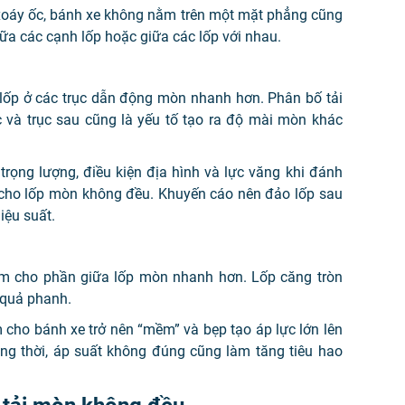
g xoáy ốc, bánh xe không nằm trên một mặt phẳng cũng
ữa các cạnh lốp hoặc giữa các lốp với nhau.
ốp ở các trục dẫn động mòn nhanh hơn. Phân bố tải
c và trục sau cũng là yếu tố tạo ra độ mài mòn khác
trọng lượng, điều kiện địa hình và lực văng khi đánh
 cho lốp mòn không đều. Khuyến cáo nên đảo lốp sau
iệu suất.
àm cho phần giữa lốp mòn nhanh hơn. Lốp căng tròn
u quả phanh.
m cho bánh xe trở nên “mềm” và bẹp tạo áp lực lớn lên
g thời, áp suất không đúng cũng làm tăng tiêu hao