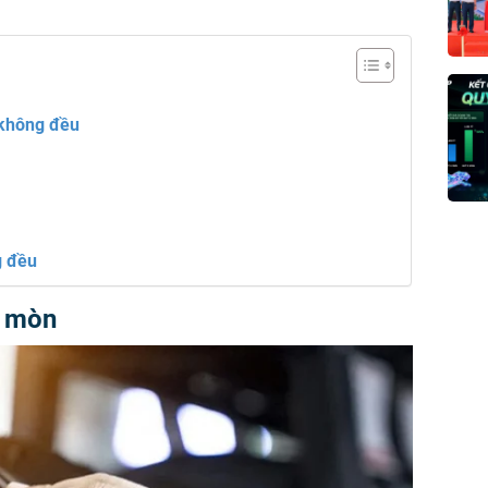
 không đều
g đều
ị mòn