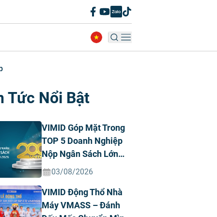
p
n Tức Nổi Bật
VIMID Góp Mặt Trong
TOP 5 Doanh Nghiệp
Nộp Ngân Sách Lớn
Nhất Việt Nam Năm
03/08/2026
2026 Ngành Ô Tô Tư
VIMID Động Thổ Nhà
Nhân
Máy VMASS – Đánh