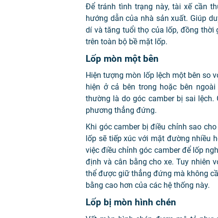
Để tránh tình trạng này, tài xế cần 
hướng dẫn của nhà sản xuất. Giúp duy
dí và tăng tuổi thọ của lốp, đồng thời
trên toàn bộ bề mặt lốp.
Lốp mòn một bên
Hiện tượng mòn lốp lệch một bên so vớ
hiện ở cả bên trong hoặc bên ngoài
thường là do góc camber bị sai lệch.
phương thẳng đứng.
Khi góc camber bị điều chỉnh sao cho
lốp sẽ tiếp xúc với mặt đường nhiều 
việc điều chỉnh góc camber để lốp nghi
định và cân bằng cho xe. Tuy nhiên với
thể được giữ thẳng đứng mà không cần
bằng cao hơn của các hệ thống này.
Lốp bị mòn hình chén