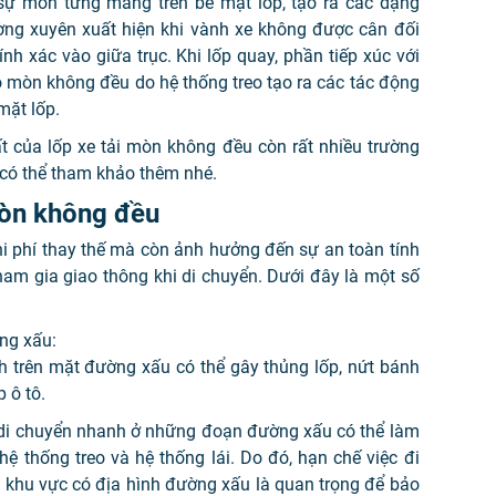
ự mòn từng mảng trên bề mặt lốp, tạo ra các dạng
ờng xuyên xuất hiện khi vành xe không được cân đối
h xác vào giữa trục. Khi lốp quay, phần tiếp xúc với
ộ mòn không đều do hệ thống treo tạo ra các tác động
mặt lốp.
t của lốp xe tải mòn không đều còn rất nhiều trường
 có thể tham khảo thêm nhé.
mòn không đều
i phí thay thế mà còn ảnh hưởng đến sự an toàn tính
am gia giao thông khi di chuyển. Dưới đây là một số
ng xấu:
h trên mặt đường xấu có thể gây thủng lốp, nứt bánh
 ô tô.
c di chuyển nhanh ở những đoạn đường xấu có thể làm
ệ thống treo và hệ thống lái. Do đó, hạn chế việc đi
 khu vực có địa hình đường xấu là quan trọng để bảo