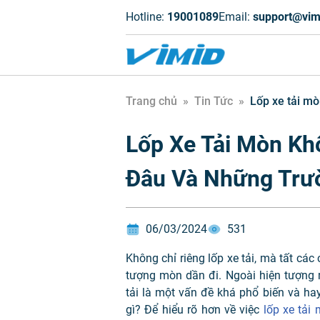
Hotline:
19001089
Email:
support@vim
Trang chủ
»
Tin Tức
»
Lốp xe tải m
Lốp Xe Tải Mòn K
Đâu Và Những Trư
06/03/2024
531
Không chỉ riêng lốp xe tải, mà tất các
tượng mòn dần đi. Ngoài hiện tượng 
tải là một vấn đề khá phổ biến và ha
gì? Để hiểu rõ hơn về việc
lốp xe tải