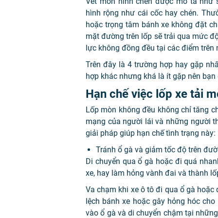
Vết mòn hình chén được mô tả như s
hình rộng như cái cốc hay chén. Thư
hoặc trọng tâm bánh xe không đặt chín
mặt đường trên lốp sẽ trải qua mức đ
lực không đồng đều tại các điểm trên 
Trên đây là 4 trường hợp hay gặp nhấ
hợp khác nhưng khá là ít gặp nên bạn
Hạn chế việc lốp xe tải 
Lốp mòn không đều không chỉ tăng ch
mạng của người lái và những người th
giải pháp giúp hạn chế tình trạng này:
Tránh ổ gà và giảm tốc độ trên đườ
Di chuyển qua ổ gà hoặc đi quá nhan
xe, hay làm hỏng vành đai và thành lốp
Va chạm khi xe ô tô đi qua ổ gà hoặ
lệch bánh xe hoặc gây hỏng hóc cho h
vào ổ gà và di chuyển chậm tại những