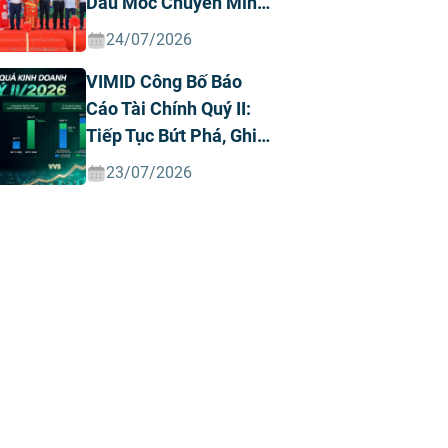
Dấu Mốc Chuyển Mình
Chiến Lược
24/07/2026
VIMID Công Bố Báo
Cáo Tài Chính Quý II:
Tiếp Tục Bứt Phá, Ghi
Nhận Doanh Thu Và
23/07/2026
Lợi Nhuận Kỷ Lục