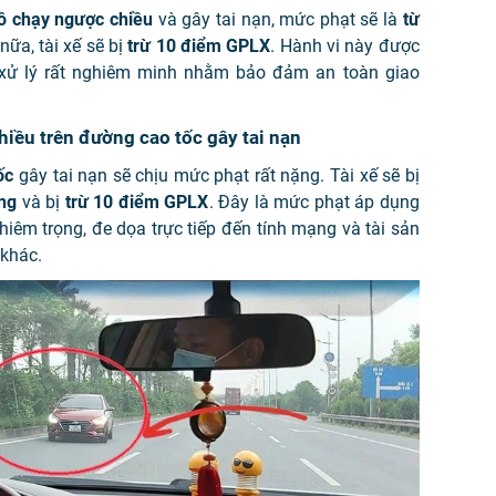
tô chạy ngược chiều
và gây tai nạn, mức phạt sẽ là
từ
nữa, tài xế sẽ bị
trừ 10 điểm GPLX
. Hành vi này được
ị xử lý rất nghiêm minh nhằm bảo đảm an toàn giao
hiều trên đường cao tốc gây tai nạn
ốc
gây tai nạn sẽ chịu mức phạt rất nặng. Tài xế sẽ bị
ồng
và bị
trừ 10 điểm GPLX
. Đây là mức phạt áp dụng
hiêm trọng, đe dọa trực tiếp đến tính mạng và tài sản
 khác.