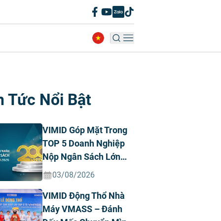
n Tức Nổi Bật
VIMID Góp Mặt Trong
TOP 5 Doanh Nghiệp
Nộp Ngân Sách Lớn
Nhất Việt Nam Năm
03/08/2026
2026 Ngành Ô Tô Tư
VIMID Động Thổ Nhà
Nhân
Máy VMASS – Đánh