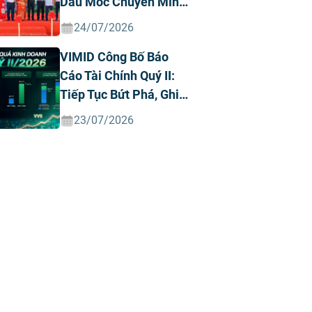
Dấu Mốc Chuyển Mình
Chiến Lược
24/07/2026
VIMID Công Bố Báo
Cáo Tài Chính Quý II:
Tiếp Tục Bứt Phá, Ghi
Nhận Doanh Thu Và
23/07/2026
Lợi Nhuận Kỷ Lục