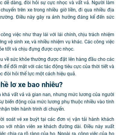
c dễ dàng, đòi hỏi sự cực nhọc và vất vả. Người làm
chuyển trên xe trong nhiều giờ liền, đi qua nhiều địa
i trường. Điều này gây ra ảnh hưởng đáng kể đến sức
 công việc như thay lái với lái chính, chịu trách nhiệm
ng vệ sinh xe, và nhiều nhiệm vụ khác. Các công việc
hỏe tốt và chịu đựng được cực nhọc.
cầu về sức khỏe thường được đặt lên hàng đầu cho các
 để đối mặt với các tác động tiêu cực của thời tiết và
c đòi hỏi thể lực một cách hiệu quả.
hề lơ xe bao nhiêu?
à khá vất vả và gian nan, nhưng mức lương của người
Sự biến động của mức lương phụ thuộc nhiều vào tính
hận trên hành trình di chuyển.
i soát vé xe buýt tại các đơn vị vận tải hành khách
 so với nhân viên xe khách đường dài. Điều này xuất
việc chia ca rõ ràng của họ. Ngoài ra, công việc của họ