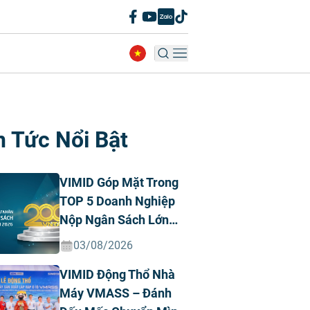
n Tức Nổi Bật
VIMID Góp Mặt Trong
TOP 5 Doanh Nghiệp
Nộp Ngân Sách Lớn
Nhất Việt Nam Năm
03/08/2026
2026 Ngành Ô Tô Tư
VIMID Động Thổ Nhà
Nhân
Máy VMASS – Đánh