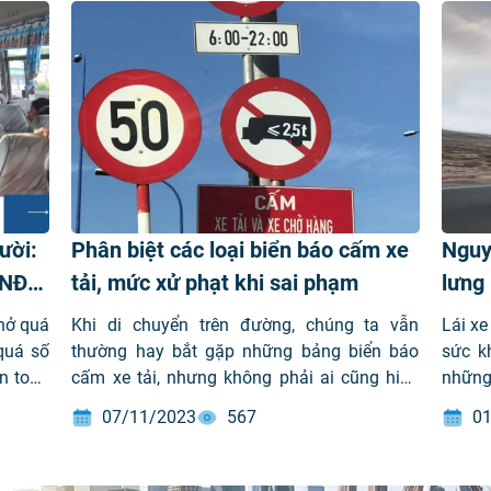
ười:
Phân biệt các loại biển báo cấm xe
Nguy
/NĐ-
tải, mức xử phạt khi sai phạm
lưng 
chở quá
Khi di chuyển trên đường, chúng ta vẫn
Lái xe
quá số
thường hay bắt gặp những bảng biển báo
sức k
n toàn
cấm xe tải, nhưng không phải ai cũng hiểu
những
 khoản
hết về ý nghĩa của các biển báo này. Sau
sức k
07/11/2023
567
01
đây, Vimid sẽ giúp bạn tìm hiểu về vấn đề
dụng 
trên. Biển báo cấm xe tải là gì? Biển báo […]
cần th
[…]