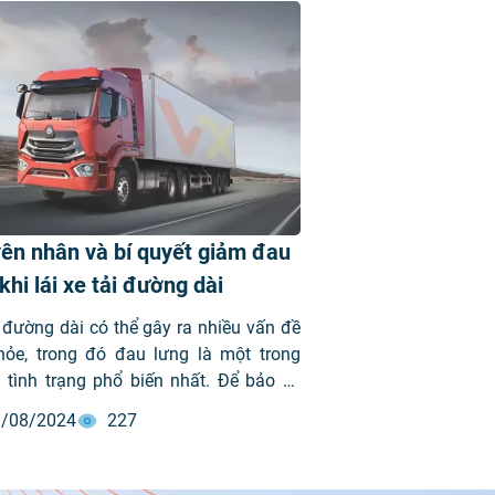
ên nhân và bí quyết giảm đau
khi lái xe tải đường dài
 đường dài có thể gây ra nhiều vấn đề
hỏe, trong đó đau lưng là một trong
 tình trạng phổ biến nhất. Để bảo vệ
hỏe và giảm thiểu cơn đau, việc áp
/08/2024
227
những biện pháp phòng ngừa là rất
iết. Dưới đây là những bí quyết hiệu