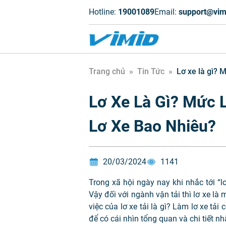
Hotline:
19001089
Email:
support@vim
Trang chủ
»
Tin Tức
»
Lơ xe là gì? 
Lơ Xe Là Gì? Mức
Lơ Xe Bao Nhiêu?
20/03/2024
1141
Trong xã hội ngày nay khi nhắc tới “lơ
Vậy đối với ngành vận tải thì lơ xe l
việc của lơ xe tải là gì? Làm lơ xe tả
để có cái nhìn tổng quan và chi tiết nh