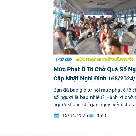
Mức Phạt Ô Tô Chở Quá Số Ng
Cập Nhật Nghị Định 168/2024
CP 2026
Bạn đã bao giờ tự hỏi mức phạt ô tô 
số người là bao nhiêu? Hành vi chở 
người không chỉ gây nguy hiểm cho a
giao thông mà còn dẫn đến những
15/04/2025
4626
phạt nặng theo quy định pháp luật.