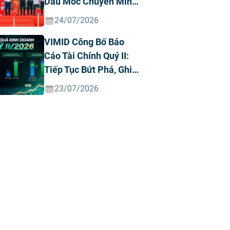
Dấu Mốc Chuyển Mình
Chiến Lược
24/07/2026
VIMID Công Bố Báo
Cáo Tài Chính Quý II:
Tiếp Tục Bứt Phá, Ghi
Nhận Doanh Thu Và
23/07/2026
Lợi Nhuận Kỷ Lục