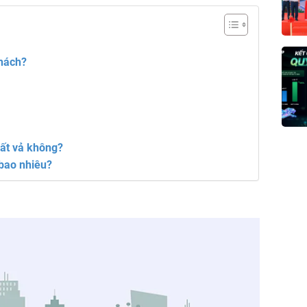
khách?
vất vả không?
bao nhiêu?