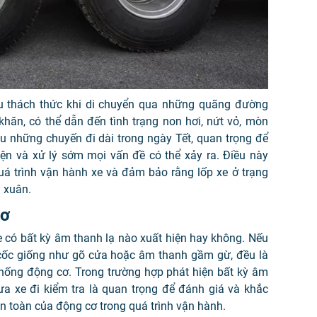
ều thách thức khi di chuyển qua những quãng đường
 khăn, có thể dẫn đến tình trạng non hơi, nứt vỏ, mòn
u những chuyến đi dài trong ngày Tết, quan trọng để
hiện và xử lý sớm mọi vấn đề có thể xảy ra. Điều này
quá trình vận hành xe và đảm bảo rằng lốp xe ở trạng
i xuân.
cơ
 có bất kỳ âm thanh lạ nào xuất hiện hay không. Nếu
ốc cốc giống như gõ cửa hoặc âm thanh gầm gừ, đều là
thống động cơ. Trong trường hợp phát hiện bất kỳ âm
ưa xe đi kiểm tra là quan trọng để đánh giá và khắc
n toàn của động cơ trong quá trình vận hành.