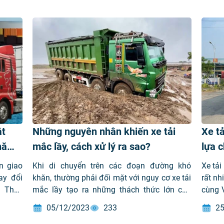
ắt
Những nguyên nhân khiến xe tải
Xe tả
 năm
mắc lầy, cách xử lý ra sao?
lựa c
T-
n giao
Khi di chuyển trên các đoạn đường khó
Xe tải
ay đổi
khăn, thường phải đối mặt với nguy cơ xe tải
rất nh
. Theo
mắc lầy tạo ra những thách thức lớn cho
cùng 
y dựng
người lái. Bài viết này VIMID sẽ đưa ra cái
thông
05/12/2023
233
25
 và xe
nhìn chi tiết về nguyên nhân gây ra tình
chiếc 