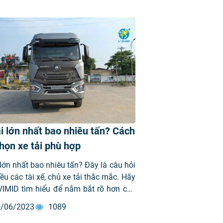
i lớn nhất bao nhiêu tấn? Cách
họn xe tải phù hợp
 lớn nhất bao nhiêu tấn? Đây là câu hỏi
iều các tài xế, chủ xe tải thắc mắc. Hãy
VIMID tìm hiểu để nắm bắt rõ hơn các
 số này để chọn được cho mình một
/06/2023
1089
xe phù hợp nhất nhé!