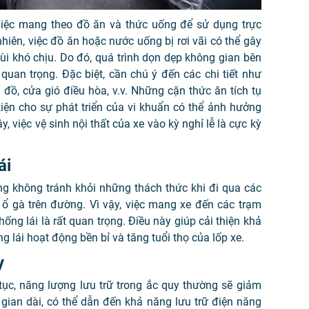
việc mang theo đồ ăn và thức uống để sử dụng trực
 nhiên, việc đồ ăn hoặc nước uống bị rơi vãi có thể gây
mùi khó chịu. Do đó, quá trình dọn dẹp không gian bên
t quan trọng. Đặc biệt, cần chú ý đến các chi tiết như
đồ, cửa gió điều hòa, v.v. Những cặn thức ăn tích tụ
kiện cho sự phát triển của vi khuẩn có thể ảnh hưởng
, việc vệ sinh nội thất của xe vào kỳ nghỉ lễ là cực kỳ
ái
ờng không tránh khỏi những thách thức khi đi qua các
 ổ gà trên đường. Vì vậy, việc mang xe đến các trạm
hống lái là rất quan trọng. Điều này giúp cải thiện khả
g lái hoạt động bền bỉ và tăng tuổi thọ của lốp xe.
y
tục, năng lượng lưu trữ trong ắc quy thường sẽ giảm
 gian dài, có thể dẫn đến khả năng lưu trữ điện năng