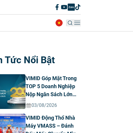
n Tức Nổi Bật
VIMID Góp Mặt Trong
TOP 5 Doanh Nghiệp
Nộp Ngân Sách Lớn
Nhất Việt Nam Năm
03/08/2026
2026 Ngành Ô Tô Tư
VIMID Động Thổ Nhà
Nhân
Máy VMASS – Đánh