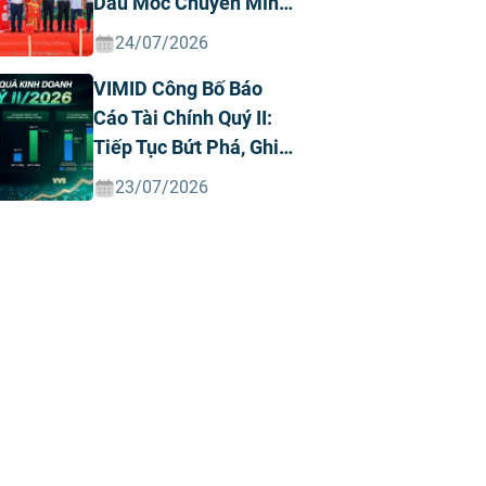
Dấu Mốc Chuyển Mình
Chiến Lược
24/07/2026
VIMID Công Bố Báo
Cáo Tài Chính Quý II:
Tiếp Tục Bứt Phá, Ghi
Nhận Doanh Thu Và
23/07/2026
Lợi Nhuận Kỷ Lục