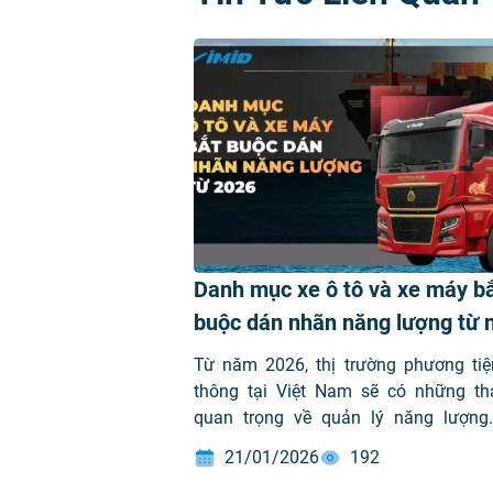
Danh mục xe ô tô và xe máy b
buộc dán nhãn năng lượng từ
2026 theo Thông tư 69/2025/T
Từ năm 2026, thị trường phương tiệ
BXD
thông tại Việt Nam sẽ có những th
quan trọng về quản lý năng lượng
Thông tư 69/2025/TT-BXD do Bộ Xâ
21/01/2026
192
ban hành, danh mục các loại xe ô tô