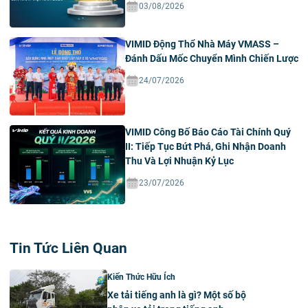
03/08/2026
VIMID Động Thổ Nhà Máy VMASS –
Đánh Dấu Mốc Chuyển Mình Chiến Lược
24/07/2026
VIMID Công Bố Báo Cáo Tài Chính Quý
II: Tiếp Tục Bứt Phá, Ghi Nhận Doanh
Thu Và Lợi Nhuận Kỷ Lục
23/07/2026
Tin Tức Liên Quan
Kiến Thức Hữu Ích
Xe tải tiếng anh là gì? Một số bộ