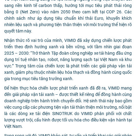
sang nền kinh tế carbon thấp, hướng tới mục tiêu phát thải ròng
bằng 0 (Net Zero) vào năm 2050 theo cam kết tại COP 26. Các
chính sách như áp dụng tiêu chuẩn khí thải Euro, khuyến khích
nhiên liệu sạch và phương tiện thân thiện với môi trường thể hiện rõ
quyết tâm này.
Nhận thức rõ vai trò của mình, VIMID đã xây dựng chiến lược phát
triển theo định hướng xanh và bền vững, với tầm nhìn giai đoạn
2025 – 2030: “Trở thành Tập đoàn công nghiệp xe tải hàng đầu ứng
dụng trí tuệ nhân tạo, robot, năng lượng sạch tại Việt Nam và khu
vực.” Trọng tâm của chiến lược là phát triển các giải pháp vận tải
xanh, giảm phụ thuộc nhiên liệu hóa thạch và đồng hành cùng quốc
gia trong mục tiêu tăng trưởng xanh.
Để hiện thực hóa chiến lược phát triển xanh đã đề ra, VIMID mang
đến giải pháp vận tải xanh – được thiết kế riêng để đồng hành cùng
doanh nghiệp trên hành trình chuyển đổi. Hệ sinh thái này bao gồm
việc cung cấp các phương tiện vận tải thân thiện môi trường, nổi bật
là các dòng xe tải điện SINOTRUK do VIMID phân phối với chất
lượng vượt trội, cấu hình được tối ưu hóa cho điều kiện vận hành tại
Việt Nam.
Song song với đó, VIMID khảo sát, tư vấn và triển khai các giải pháp