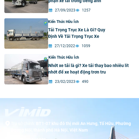
phận xe tải trong tiếng anh
27/09/2023
1257
Kiến Thức Hữu Ích
Tải Trọng Trục Xe Là Gì? Quy
Định Về Tải Trọng Trục Xe
27/12/2022
1059
Kiến Thức Hữu Ích
Nhớt xe tải là gì? Xe tải thay bao nhiêu lít
nhớt để xe hoạt động trơn tru
23/02/2023
490
Trụ sở chính:
BT1-07 khu đô thị mới An Hưng, Tố Hữu, Phường
Dương Nội, thành phố Hà Nội, Việt Nam