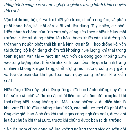
đồng hành cùng các doanh nghiệp logistics trong hành trình chuyển
đổi xanh.
Vận tải đường bộ giữ vai trò thiết yếu trong chuỗi cung ứng và phân
phối hàng hóa, kết nối sản xuất với tiêu dùng. Tuy nhiên, sự phát
triển nhanh chóng của lĩnh vực này cũng kéo theo nhiều hệ lụy môi
trường. Việc sử dụng nhiên liệu hóa thạch khiến vận tải đường bộ
trở thành nguồn phát thải khí nhà kính lớn nhất. Theo thống kê, vận
tải đường bộ hiện đang chiếm tới khoảng 75% lượng khí thải trong
toàn ngành vận tải — một lĩnh vực vốn đã đóng góp khoảng 23%
vào tổng lượng phát thải khí nhà kính toàn cầu. Hệ quả là tình trạng
ô nhiễm không khí gia tăng, chất lượng môi trường sống suy giảm
và tốc độ biến đổi khí hậu toàn cầu ngày càng trở nên khó kiểm
soát.
Hiểu được điều này, tại nhiều quốc gia đã ban hành những quy định
hết sức chặt chẽ và được cập nhật liên tục về nồng độ từng loại khí
thải riêng biệt trong không khí. Một trong những ví dụ điển hình là
khu vực EU, từ đầu những năm 1990, các mẫu xe mới đã phải đáp
ứng các giới hạn ô nhiễm khí thải ngày càng nghiêm ngặt, được gọi
là tiêu chuẩn khí thải Euro, trước khi chúng được bán ra thị trường.
Và Việt Nam cũng đang nỗ lực không ngừng trong việc chuyển đổi