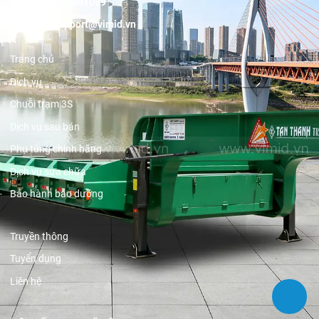
Hotline:
19001089
Email:
support@vimid.vn
Trang chủ
Dịch vụ
Chuỗi trạm 3S
Dịch vụ sau bán
Phụ tùng chính hãng
Dịch vụ sửa chữa
Bảo hành bảo dưỡng
Truyền thông
Tuyển dụng
Liên hệ