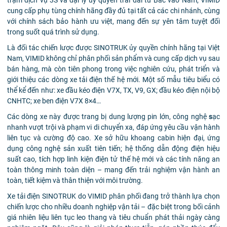
cung cấp phụ tùng chính hãng đầy đủ tại tất cả các chi nhánh, cùng
với chính sách bảo hành ưu việt, mang đến sự yên tâm tuyệt đối
trong suốt quá trình sử dụng.
Là đối tác chiến lược được SINOTRUK ủy quyền chính hãng tại Việt
Nam, VIMID không chỉ phân phối sản phẩm và cung cấp dịch vụ sau
bán hàng, mà còn tiên phong trong việc nghiên cứu, phát triển và
giới thiệu các dòng xe tải điện thế hệ mới. Một số mẫu tiêu biểu có
thể kể đến như: xe đầu kéo điện V7X, TX, V9, GX; đầu kéo điện nội bộ
CNHTC; xe ben điện V7X 8×4…
Các dòng xe này được trang bị dung lượng pin lớn, công nghệ
s
ạc
nhanh vượt trội và phạm vi di chuyển xa, đáp ứng yêu cầu vận hành
liên tục và cường độ cao. Xe sở hữu khoang cabin hiện đại, ứng
dụng công nghệ sản xuất tiên tiến; hệ thống dẫn động điện hiệu
suất cao, tích hợp linh kiện điện tử thế hệ mới và các tính năng an
toàn thông minh toàn diện – mang đến trải nghiệm vận hành an
toàn, tiết kiệm và thân thiện với môi trường.
Xe tải điện SINOTRUK do VIMID phân phối đang trở thành lựa chọn
chiến lược cho nhiều doanh nghiệp vận tải – đặc biệt trong bối cảnh
giá nhiên liệu liên tục leo thang và tiêu chuẩn phát thải ngày càng