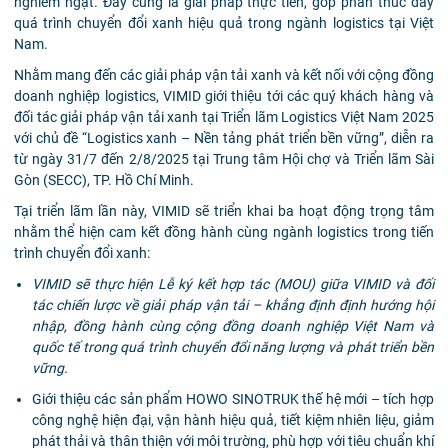
nghiêm ngặt. Đây cũng là giải pháp thực tiễn, góp phần thúc đẩy
quá trình chuyển đổi xanh hiệu quả trong ngành logistics tại Việt
Nam.
Nhằm mang đến các giải pháp vận tải xanh và kết nối với cộng đồng
doanh nghiệp logistics, VIMID giới thiệu tới các quý khách hàng và
đối tác giải pháp vận tải xanh tại Triển lãm Logistics Việt Nam 2025
với chủ đề “Logistics xanh – Nền tảng phát triển bền vững”, diễn ra
từ ngày 31/7 đến 2/8/2025 tại Trung tâm Hội chợ và Triển lãm Sài
Gòn (SECC), TP. Hồ Chí Minh.
Tại triển lãm lần này, VIMID sẽ triển khai ba hoạt động trọng tâm
nhằm thể hiện cam kết đồng hành cùng ngành logistics trong tiến
trình chuyển đổi xanh:
VIMID sẽ thực hiện Lễ ký kết hợp tác (MOU) giữa VIMID và đối
tác chiến lược về giải pháp vận tải – khẳng định định hướng hội
nhập, đồng hành cùng cộng đồng doanh nghiệp Việt Nam và
quốc tế trong quá trình chuyển đổi năng lượng và phát triển bền
vững.
Giới thiệu các sản phẩm HOWO SINOTRUK thế hệ mới – tích hợp
công nghệ hiện đại, vận hành hiệu quả, tiết kiệm nhiên liệu, giảm
phát thải và thân thiện với môi trường, phù hợp với tiêu chuẩn khí