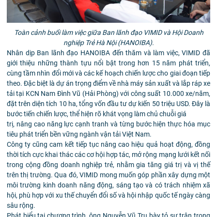
Toàn cảnh buổi làm việc giữa Ban lãnh đạo VIMID và Hội Doanh
nghiệp Trẻ Hà Nội (HANOIBA).
Nhân dịp Ban lãnh đạo HANOIBA đến thăm và làm việc, VIMID đã
giới thiệu những thành tựu nổi bật trong hơn 15 năm phát triển,
cùng tầm nhìn đổi mới và các kế hoạch chiến lược cho giai đoạn tiếp
theo. Đặc biệt là dự án trọng điểm về nhà máy sản xuất và lắp ráp xe
tải tại KCN Nam Đình Vũ (Hải Phòng) với công suất 10.000 xe/năm,
đặt trên diện tích 10 ha, tổng vốn đầu tư dự kiến 50 triệu USD. Đây là
bước tiến chiến lược, thể hiện rõ khát vọng làm chủ chuỗi giá
trị, nâng cao năng lực cạnh tranh và từng bước hiện thực hóa mục
tiêu phát triển bền vững ngành vận tải Việt Nam.
Công ty cũng cam kết tiếp tục nâng cao hiệu quả hoạt động, đồng
thời tích cực khai thác các cơ hội hợp tác, mở rộng mạng lưới kết nối
trong cộng đồng doanh nghiệp trẻ, nhằm gia tăng giá trị và vị thế
trên thị trường. Qua đó, VIMID mong muốn góp phần xây dựng một
môi trường kinh doanh năng động, sáng tạo và có trách nhiệm xã
hội, phù hợp với xu thế chuyển đổi số và hội nhập quốc tế ngày càng
sâu rộng.
Phát biểu tại chương trình, ông Nguyễn Vũ Trụ bày tỏ sự trân trọng