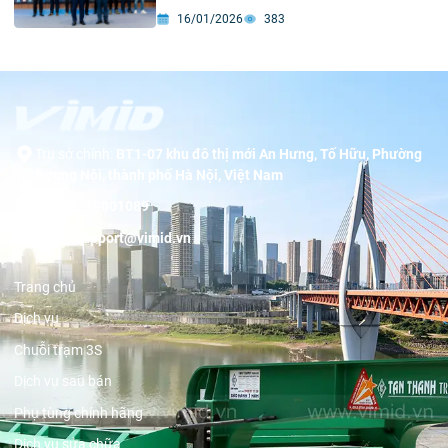
Lạng Sơn vì đóng góp lớn về số thu ngân
16/01/2026
383
sách nhà nước
Trụ sở chính:
BT1-07 khu đô thị mới An Hưng, Tố Hữu, Phường
Dương Nội, thành phố Hà Nội, Việt Nam
Hotline:
19001089
Email:
support@vimid.vn
Trang chủ
Dịch vụ
Chuỗi trạm 3S
Dịch vụ sau bán
Phụ tùng chính hãng
Dịch vụ sửa chữa