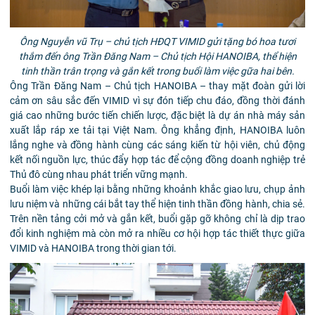
Ông Nguyễn vũ Trụ – chủ tịch HĐQT VIMID gửi tặng bó hoa tươi
thắm đến ông Trần Đăng Nam – Chủ tịch Hội HANOIBA, thể hiện
tinh thần trân trọng và gắn kết trong buổi làm việc gữa hai bên.
Ông Trần Đăng Nam – Chủ tịch HANOIBA – thay mặt đoàn gửi lời
cảm ơn sâu sắc đến VIMID vì sự đón tiếp chu đáo, đồng thời đánh
giá cao những bước tiến chiến lược, đặc biệt là dự án nhà máy sản
xuất lắp ráp xe tải tại Việt Nam. Ông khẳng định, HANOIBA luôn
lắng nghe và đồng hành cùng các sáng kiến từ hội viên, chủ động
kết nối nguồn lực, thúc đẩy hợp tác để cộng đồng doanh nghiệp trẻ
Thủ đô cùng nhau phát triển vững mạnh.
Buổi làm việc khép lại bằng những khoảnh khắc giao lưu, chụp ảnh
lưu niệm và những cái bắt tay thể hiện tinh thần đồng hành, chia sẻ.
Trên nền tảng cởi mở và gắn kết, buổi gặp gỡ không chỉ là dịp trao
đổi kinh nghiệm mà còn mở ra nhiều cơ hội hợp tác thiết thực giữa
VIMID và HANOIBA trong thời gian tới.