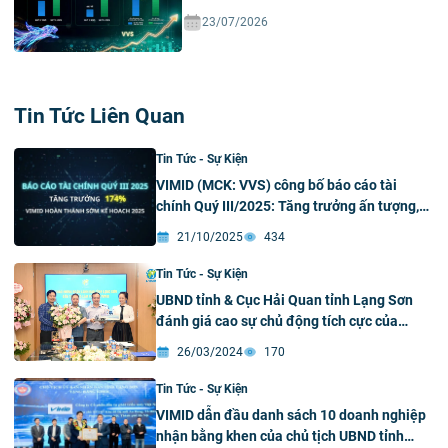
23/07/2026
Tin Tức Liên Quan
Tin Tức - Sự Kiện
VIMID (MCK: VVS) công bố báo cáo tài
chính Quý III/2025: Tăng trưởng ấn tượng,
hoàn thành xuất sắc kế hoạch 2025 chỉ
21/10/2025
434
trong 9 tháng
Tin Tức - Sự Kiện
UBND tỉnh & Cục Hải Quan tỉnh Lạng Sơn
đánh giá cao sự chủ động tích cực của
VIMID trong việc tham gia chương trình thí
26/03/2024
170
điểm tự nguyện tuân thủ pháp luật Hải
quan Việt Nam.
Tin Tức - Sự Kiện
VIMID dẫn đầu danh sách 10 doanh nghiệp
nhận bằng khen của chủ tịch UBND tỉnh