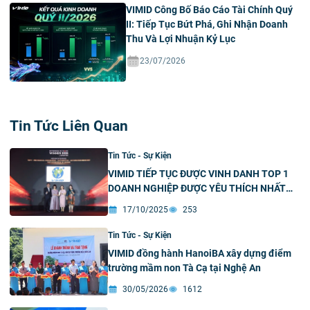
VIMID Công Bố Báo Cáo Tài Chính Quý
II: Tiếp Tục Bứt Phá, Ghi Nhận Doanh
Thu Và Lợi Nhuận Kỷ Lục
23/07/2026
Tin Tức Liên Quan
Tin Tức - Sự Kiện
VIMID TIẾP TỤC ĐƯỢC VINH DANH TOP 1
DOANH NGHIỆP ĐƯỢC YÊU THÍCH NHẤT
NGÀNH CƠ KHÍ – Ô TÔ – TỰ ĐỘNG HÓA
17/10/2025
253
KHỐI DOANH NGHIỆP VỪA – KHẲNG ĐỊNH
UY TÍN THƯƠNG HIỆU
Tin Tức - Sự Kiện
VIMID đồng hành HanoiBA xây dựng điểm
trường mầm non Tà Cạ tại Nghệ An
30/05/2026
1612