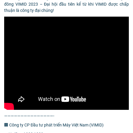
đông VIMID 2023 – Đại hội đầu tiên kể từ khi VIMID được chấp
thuận là công ty đại chúng!
———————————————-
🏢 Công ty CP Đầu tư phát triển Máy Việt Nam (VIMID)