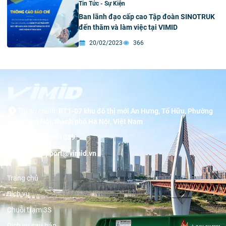
Tin Tức - Sự Kiện
Ban lãnh đạo cấp cao Tập đoàn SINOTRUK
đến thăm và làm việc tại VIMID
20/02/2023
366
Trụ sở chính:
BT1-07 khu đô thị mới An Hưng, Tố Hữu, Phường
Dương Nội, thành phố Hà Nội, Việt Nam
Hotline:
19001089
Email:
support@vimid.vn
Trang chủ
Dịch vụ
Chuỗi trạm 3S
Dịch vụ sau bán