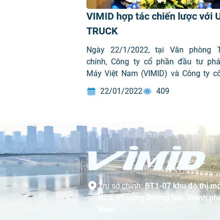
VIMID hợp tác chiến lược với 
TRUCK
Ngày 22/1/2022, tại Văn phòng 
chính, Công ty cổ phần đầu tư phát
Máy Việt Nam (VIMID) và Công ty c
cộng đồng xe tải Việt Nam (U-TRUCK)
22/01/2022
409
kết hợp tác nhằm mang tới một hệ sin
cho ngành vận tải với đầy đủ tiện íc
ứng được đa dạng các nhu cầu đem 
hài lòng cao nhất tới Quý khách hàng.
Trụ sở chính:
BT1-07 khu đô thị mớ
Hữu, Phường Dương Nội, thành phố
Nam