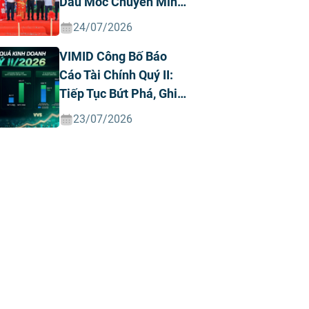
Dấu Mốc Chuyển Mình
Chiến Lược
24/07/2026
VIMID Công Bố Báo
Cáo Tài Chính Quý II:
Tiếp Tục Bứt Phá, Ghi
Nhận Doanh Thu Và
23/07/2026
Lợi Nhuận Kỷ Lục