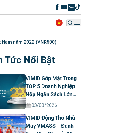
iệt Nam năm 2022 (VNR500)
n Tức Nổi Bật
VIMID Góp Mặt Trong
TOP 5 Doanh Nghiệp
Nộp Ngân Sách Lớn
Nhất Việt Nam Năm
03/08/2026
2026 Ngành Ô Tô Tư
VIMID Động Thổ Nhà
Nhân
Máy VMASS – Đánh