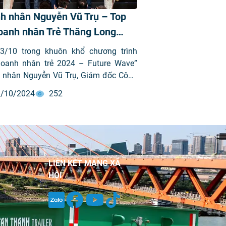
h nhân Nguyễn Vũ Trụ – Top
oanh nhân Trẻ Thăng Long
 Khẳng định giá trị và tầm
3/10 trong khuôn khổ chương trình
chiến lược
Doanh nhân trẻ 2024 – Future Wave”
 nhân Nguyễn Vũ Trụ, Giám đốc Công
 phần Đầu tư Phát triển Máy Việt Nam
/10/2024
252
D – mã chứng khoán VVS), đã được
danh trong Top 10 Doanh nhân Trẻ
 Long 2024. Đây không chỉ là sự công
cho những thành tựu vượt bậc của ông
n đánh dấu một cột mốc quan trọng
ành trình phát triển của VIMID.
LIÊN KẾT MẠNG XÃ
HỘI