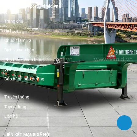
Email:
support@vimid.vn
Trang chủ
Dịch vụ
Chuỗi trạm 3S
Dịch vụ sau bán
Phụ tùng chính hãng
Dịch vụ sửa chữa
Bảo hành bảo dưỡng
Truyền thông
Tuyển dụng
Liên hệ
LIÊN KẾT MẠNG XÃ HỘI