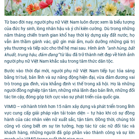
Từ bao đời nay, người phụ nữ Việt Nam luôn được xem là biểu tượng
của đức hy sinh, lòng nhân hậu và ý chí kiên cường. Dù trong những
năm tháng chiến tranh gian khổ hay thời kỳ dựng xây đất nước, họ
vẫn âm thầm gánh vác, giữ gìn mái ấm, nuôi dưỡng những giá trị
yêu thương và tiếp sức cho thế hệ mai sau. Hình ảnh
“anh hùng, bất
khuất, trung hậu, đảm đang”
từ lâu đã trở thành nét đẹp về hình ảnh
người phụ nữ Việt Nam khắc sâu trong tâm thức dân tộc.
Bước vào thời đại mới, người phụ nữ Việt Nam tiếp tục tỏa sáng
bằng trí tuệ, bản lĩnh và sự năng động hiện đại, vừa đảm đương vai
trò trong gia đình, vừa khẳng định vị thế trong xã hội. Họ là những
người đồng nghiệp tận tâm, những nhà lãnh đạo bản lĩnh, những đối
tác tin cậy,
đóng góp tích cực vào sự phát triển của quốc gia.
VIMID – với hành trình hơn 15 năm xây dựng và phát triển trong lĩnh
vực cung cấp giải pháp vận tải toàn diện – tự hào khi có sự đồng
hành của các nhân viên nữ xuất sắc, tận tâm. Đồng thời, chúng tôi
cũng vô cùng biết ơn sự tin tưởng, hợp tác từ các nữ đối tác và
khách hàng, những người đã góp phần vào thành công và sự lớn
mạnh của VIMID trong suốt thời gian qua.