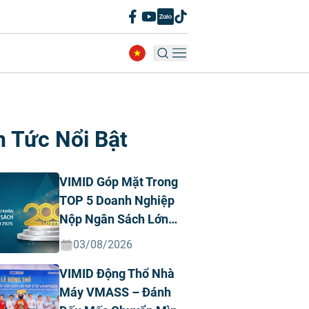
n Tức Nổi Bật
VIMID Góp Mặt Trong
TOP 5 Doanh Nghiệp
Nộp Ngân Sách Lớn
Nhất Việt Nam Năm
03/08/2026
2026 Ngành Ô Tô Tư
VIMID Động Thổ Nhà
Nhân
Máy VMASS – Đánh