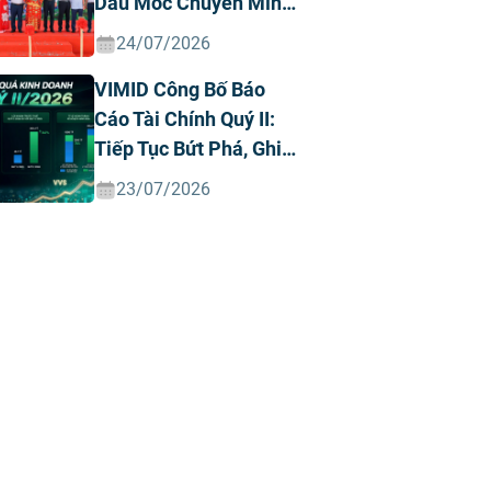
Dấu Mốc Chuyển Mình
Chiến Lược
24/07/2026
VIMID Công Bố Báo
Cáo Tài Chính Quý II:
Tiếp Tục Bứt Phá, Ghi
Nhận Doanh Thu Và
23/07/2026
Lợi Nhuận Kỷ Lục