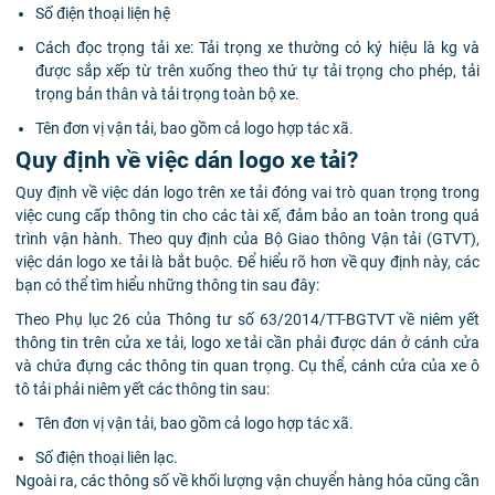
Số điện thoại liện hệ
Cách đọc trọng tải xe: Tải trọng
xe thường có ký hiệu là kg và
được sắp xếp từ trên xuống theo thứ tự tải trọng cho phép, tải
trọng bản thân và tải trọng toàn bộ xe.
Tên đơn vị vận tải, bao gồm cả logo hợp tác xã.
Quy định về việc dán logo xe tải?
Quy định về việc dán logo trên xe tải đóng vai trò quan trọng trong
việc cung cấp thông tin cho các tài xế, đảm bảo an toàn trong quá
trình vận hành. Theo quy định của Bộ Giao thông Vận tải (GTVT),
việc dán logo xe tải là bắt buộc. Để hiểu rõ hơn về quy định này, các
bạn có thể tìm hiểu những thông tin sau đây:
Theo Phụ lục 26 của Thông tư số 63/2014/TT-BGTVT về niêm yết
thông tin trên cửa xe tải, logo xe tải cần phải được dán ở cánh cửa
và chứa đựng các thông tin quan trọng. Cụ thể, cánh cửa của xe ô
tô tải phải niêm yết các thông tin sau:
Tên đơn vị vận tải, bao gồm cả logo hợp tác xã.
Số điện thoại liên lạc.
Ngoài ra, các thông số về khối lượng vận chuyển hàng hóa cũng cần