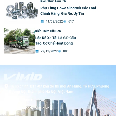
Kiến Thức Hữu Ích
Phụ Tùng Howo Sinotruk Các Loại
Chính Hãng, Giá Rẻ, Uy Tín
11/08/2022
617
Kiến Thức Hữu Ích
Lốc Kê Xe Tải Là Gì? Cấu
Tạo, Cơ Chế Hoạt Động
22/12/2022
880
Trụ sở chính:
BT1-07 khu đô thị mới An Hưng, Tố Hữu, Phường
Dương Nội, thành phố Hà Nội, Việt Nam
Hotline:
19001089
Email:
support@vimid.vn