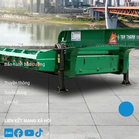
Trang chủ
Dịch vụ
Chuỗi trạm 3S
Dịch vụ sau bán
Phụ tùng chính hãng
Dịch vụ sửa chữa
Bảo hành bảo dưỡng
Truyền thông
Tuyển dụng
Liên hệ
LIÊN KẾT MẠNG XÃ HỘI