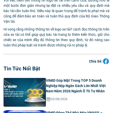
Với việc niêm yết thông tin logo xe tải trên cánh cửa, dường như là
một bước đơn giản nhưng lại đặt ra nhiều yêu cầu và quy định mà
bác tài cần tuân thủ. Điều này là quan trọng để tránh bị phạt mà và
cũng để đảm bảo an toàn và tuân thủ quy định của Bộ Giao Thông
Vận tải.
Hi vọng rằng những thông tin về logo xe tải? cách đọc thông tin trên
cửa xe tải có thể giúp quý bác tài trang bị thêm kiến thức, giữ cho
chiếc xe của mình đầy đủ thông tin theo quy định, từ đó nâng cao
tuân thủ pháp luật và tránh được những rủi ro pháp lý.
Chia Sẻ:
Tin Tức Nổi Bật
VIMID Góp Mặt Trong TOP 5 Doanh
Nghiệp Nộp Ngân Sách Lớn Nhất Việt
Nam Năm 2026 Ngành Ô Tô Tư Nhân
03/08/2026
VIMID Động Thổ Nhà Máy VMASS –