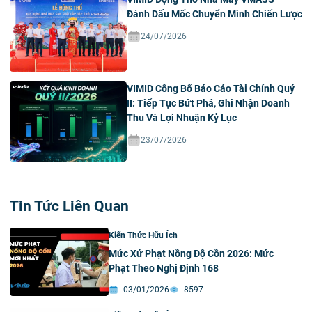
Đánh Dấu Mốc Chuyển Mình Chiến Lược
24/07/2026
VIMID Công Bố Báo Cáo Tài Chính Quý
II: Tiếp Tục Bứt Phá, Ghi Nhận Doanh
Thu Và Lợi Nhuận Kỷ Lục
23/07/2026
Tin Tức Liên Quan
Kiến Thức Hữu Ích
Mức Xử Phạt Nồng Độ Cồn 2026: Mức
Phạt Theo Nghị Định 168
03/01/2026
8597