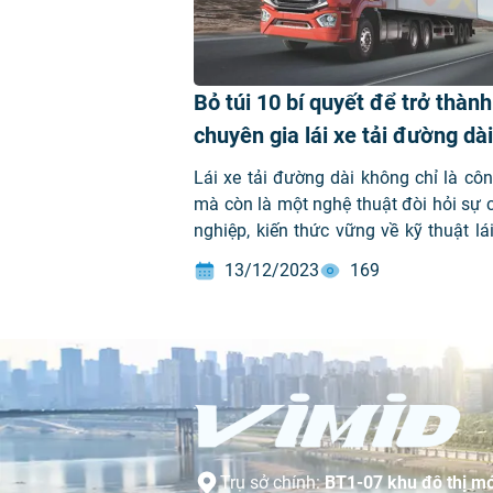
Bỏ túi 10 bí quyết để trở thành
chuyên gia lái xe tải đường dài
Lái xe tải đường dài không chỉ là côn
mà còn là một nghệ thuật đòi hỏi sự 
nghiệp, kiến thức vững về kỹ thuật lá
khả năng quản lý thời gian, chịu đ
13/12/2023
169
lực. Dưới đây là những bí quyết v
nghiệm mà VIMID tổng hợp tới bạn, […
Trụ sở chính:
BT1-07 khu đô thị mớ