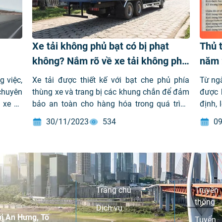
Xe tải không phủ bạt có bị phạt
Thủ t
không? Nắm rõ về xe tải không phủ
năm 
bạt
g việc,
Xe tải được thiết kế với bạt che phủ phía
Từ ng
chuyên
thùng xe và trang bị các khung chắn để đảm
được 
i xe và
bảo an toàn cho hàng hóa trong quá trình
định, 
ược áp
vận chuyển. Tuy nhiên, xe tải không phủ bạt
phạt 
30/11/2023
534
09
à trải
có bị phạt không? đối mặt với nguy cơ nào
viết n
]
từ cơ quan quản lý giao thông. […]
tiết v
quy tr
đến n
chối đ
Trang chủ
Truyền
thông
Dịch vụ
i An Hưng, Tố
Tuyển