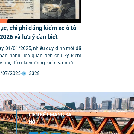
ục, chi phí đăng kiểm xe ô tô
2026 và lưu ý cần biết
ày 01/01/2025, nhiều quy định mới đã
ban hành liên quan đến chu kỳ kiểm
lệ phí, điều kiện đăng kiểm và mức xử
nếu không thực hiện đúng. Trong bài
/07/2025
3328
ày, VIMID sẽ cùng các bạn tìm hiểu chi
ề đăng kiểm xe ô tô mới nhất 2025, từ
ình, giấy tờ cần chuẩn bị, các mức phí
hững điều cần tránh để không bị từ
ăng kiểm.
LIÊN KẾT MẠNG XÃ
HỘI