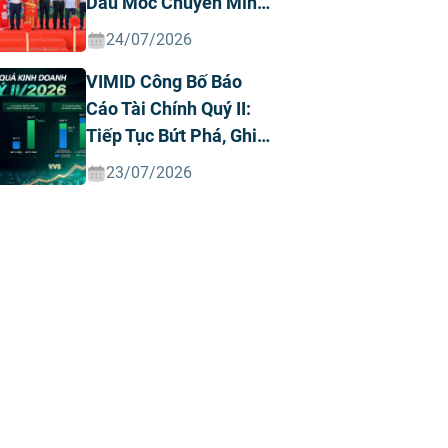
Dấu Mốc Chuyển Mình
Chiến Lược
24/07/2026
VIMID Công Bố Báo
Cáo Tài Chính Quý II:
Tiếp Tục Bứt Phá, Ghi
Nhận Doanh Thu Và
23/07/2026
Lợi Nhuận Kỷ Lục