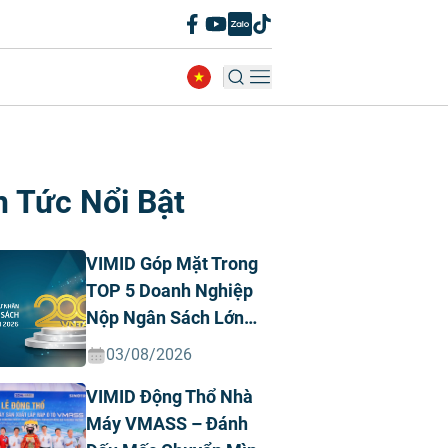
n Tức Nổi Bật
VIMID Góp Mặt Trong
TOP 5 Doanh Nghiệp
Nộp Ngân Sách Lớn
Nhất Việt Nam Năm
03/08/2026
2026 Ngành Ô Tô Tư
VIMID Động Thổ Nhà
Nhân
Máy VMASS – Đánh