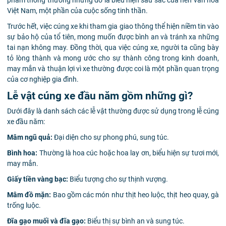
phẩm thông thường nhưng đó là biểu hiện sâu sắc của nền văn hóa
Việt Nam, một phần của cuộc sống tinh thần.
Trước hết, việc cúng xe khi tham gia giao thông thể hiện niềm tin vào
sự bảo hộ của tổ tiên, mong muốn được bình an và tránh xa những
tai nạn không may. Đồng thời, qua việc cúng xe, người ta cũng bày
tỏ lòng thành và mong ước cho sự thành công trong kinh doanh,
may mắn và thuận lợi vì xe thường được coi là một phần quan trọng
của cơ nghiệp gia đình.
Lễ vật cúng xe đầu năm gồm những gì?
Dưới đây là danh sách các lễ vật thường được sử dụng trong lễ cúng
xe đầu năm:
Mâm ngũ quả:
Đại diện cho sự phong phú, sung túc.
Bình hoa:
Thường là hoa cúc hoặc hoa lay ơn, biểu hiện sự tươi mới,
may mắn.
Giấy tiền vàng bạc:
Biểu tượng cho sự thịnh vượng.
Mâm đồ mặn:
Bao gồm các món như thịt heo luộc, thịt heo quay, gà
trống luộc.
Đĩa gạo muối và đĩa gạo:
Biểu thị sự bình an và sung túc.