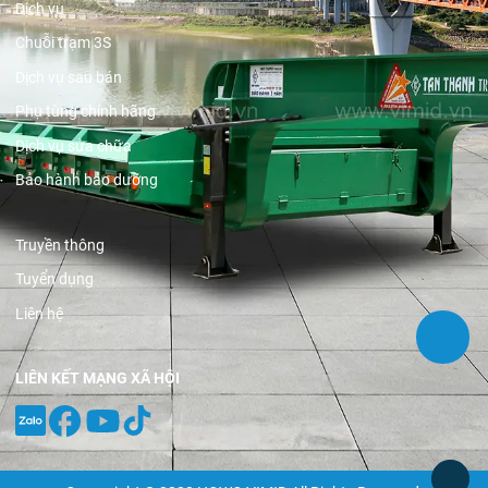
Dịch vụ
Chuỗi trạm 3S
Dịch vụ sau bán
Phụ tùng chính hãng
Dịch vụ sửa chữa
Bảo hành bảo dưỡng
Truyền thông
Tuyển dụng
Liên hệ
LIÊN KẾT MẠNG XÃ HỘI