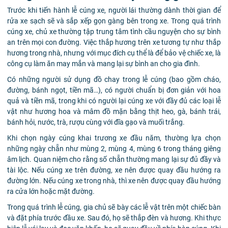
Trước khi tiến hành lễ cúng xe, người lái thường dành thời gian để
rửa xe sạch sẽ và sắp xếp gọn gàng bên trong xe. Trong quá trình
cúng xe, chủ xe thường tập trung tâm tình cầu nguyện cho sự bình
an trên mọi con đường. Việc thắp hương trên xe tương tự như thắp
hương trong nhà, nhưng với mục đích cụ thể là để bảo vệ chiếc xe, là
công cụ làm ăn may mắn và mang lại sự bình an cho gia đình.
Có những người sử dụng đồ chay trong lễ cúng (bao gồm cháo,
đường, bánh ngọt, tiền mã…), có người chuẩn bị đơn giản với hoa
quả và tiền mã, trong khi có người lại cúng xe với đầy đủ các loại lễ
vật như hương hoa và mâm đồ mặn bằng thịt heo, gà, bánh trái,
bánh hỏi, nước, trà, rượu cùng với đĩa gạo và muối trắng.
Khi chọn ngày cúng khai trương xe đầu năm, thường lựa chọn
những ngày chẵn như mùng 2, mùng 4, mùng 6 trong tháng giêng
âm lịch. Quan niệm cho rằng số chẵn thường mang lại sự đủ đầy và
tài lộc. Nếu cúng xe trên đường, xe nên được quay đầu hướng ra
đường lớn. Nếu cúng xe trong nhà, thì xe nên được quay đầu hướng
ra cửa lớn hoặc mặt đường.
Trong quá trình lễ cúng, gia chủ sẽ bày các lễ vật trên một chiếc bàn
và đặt phía trước đầu xe. Sau đó, họ sẽ thắp đèn và hương. Khi thực