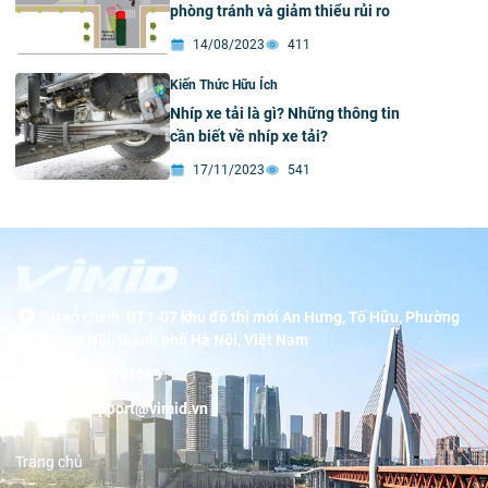
phòng tránh và giảm thiểu rủi ro
14/08/2023
411
Kiến Thức Hữu Ích
Nhíp xe tải là gì? Những thông tin
cần biết về nhíp xe tải?
17/11/2023
541
Trụ sở chính:
BT1-07 khu đô thị mới An Hưng, Tố Hữu, Phường
Dương Nội, thành phố Hà Nội, Việt Nam
Hotline:
19001089
Email:
support@vimid.vn
Trang chủ