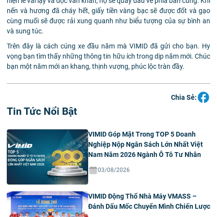
hiện lễ vái lạy và đọc văn khấn, họ sẽ quay đầu về phía bàn cúng. Khi
nến và hương đã cháy hết, giấy tiền vàng bạc sẽ được đốt và gạo
cùng muối sẽ được rải xung quanh như biểu tượng của sự bình an
và sung túc.
Trên đây là cách cúng xe đầu năm mà VIMID đã gửi cho bạn. Hy
vọng bạn tìm thấy những thông tin hữu ích trong dịp năm mới. Chúc
bạn một năm mới an khang, thịnh vượng, phúc lộc tràn đầy.
Chia Sẻ:
Tin Tức Nổi Bật
VIMID Góp Mặt Trong TOP 5 Doanh
Nghiệp Nộp Ngân Sách Lớn Nhất Việt
Nam Năm 2026 Ngành Ô Tô Tư Nhân
03/08/2026
VIMID Động Thổ Nhà Máy VMASS –
Đánh Dấu Mốc Chuyển Mình Chiến Lược