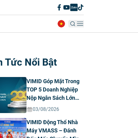
n Tức Nổi Bật
VIMID Góp Mặt Trong
TOP 5 Doanh Nghiệp
Nộp Ngân Sách Lớn
Nhất Việt Nam Năm
03/08/2026
2026 Ngành Ô Tô Tư
VIMID Động Thổ Nhà
Nhân
Máy VMASS – Đánh