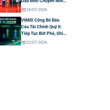
Dấu Mốc Chuyển Mình
Chiến Lược
24/07/2026
VIMID Công Bố Báo
Cáo Tài Chính Quý II:
Tiếp Tục Bứt Phá, Ghi
Nhận Doanh Thu Và
23/07/2026
Lợi Nhuận Kỷ Lục