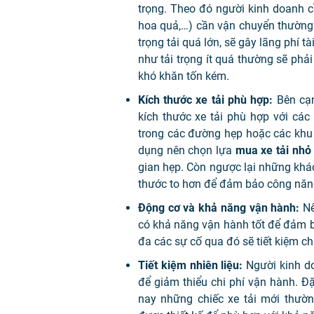
trọng. Theo đó người kinh doanh c
hoa quả,…) cần vận chuyển thường 
trọng tải quá lớn, sẽ gây lãng phí 
như tải trọng ít quá thường sẽ phả
khó khăn tốn kém.
Kích thước xe tải phù hợp:
Bên cạn
kích thước xe tải phù hợp với cá
trong các đường hẹp hoặc các khu v
dụng nên chọn lựa
mua xe tải nhỏ
gian hẹp. Còn ngược lại những khá
thước to hơn để đảm bảo công năn
Động cơ và khả năng vận hành:
Nê
có khả năng vận hành tốt để đảm b
đa các sự cố qua đó sẽ tiết kiệm chi
Tiết kiệm nhiên liệu:
Người kinh do
để giảm thiểu chi phí vận hành. Đặ
nay những chiếc xe tải mới thường