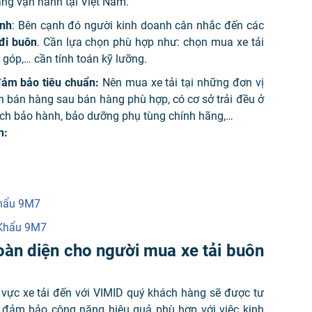
ăng vận hành tại Việt Nam.
ính
: Bên cạnh đó người kinh doanh cân nhắc đến các
đi buôn
. Cần lựa chọn phù hợp như: chọn mua xe tải
 góp,… cần tính toán kỹ lưỡng.
đảm bảo tiêu chuẩn:
Nên mua xe tải tại những đơn vị
ch bán hàng sau bán hàng phù hợp, có cơ sở trải đều ở
ách bảo hành, bảo dưỡng phụ tùng chính hãng,…
n:
Khẩu 9M7
 Khẩu 9M7
toàn diện cho người mua xe tải buôn
 vực xe tải đến với VIMID quý khách hàng sẽ được tư
 đảm bảo công năng hiệu quả phù hợp với việc kinh