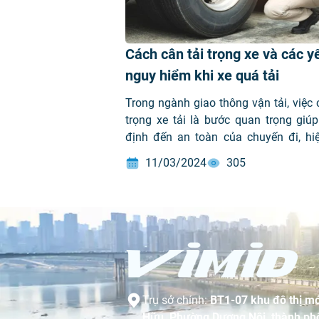
Cách cân tải trọng xe và các y
nguy hiểm khi xe quá tải
Trong ngành giao thông vận tải, việc 
trọng xe tải là bước quan trọng giúp
định đến an toàn của chuyến đi, hi
hoạt động của xe mà còn tuân th
11/03/2024
305
đúng quy định an toàn giao thông. V
xe tải là gì? Cách cân tải trọng xe ra […
Trụ sở chính:
BT1-07 khu đô thị mớ
Hữu, Phường Dương Nội, thành phố