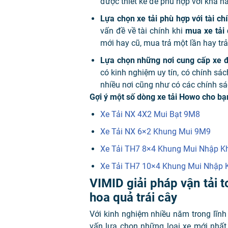
được thiết kế để phù hợp với khả n
Lựa chọn xe tải phù hợp với tài ch
vấn đề về tài chính khi
mua xe tải 
mới hay cũ, mua trả một lần hay trả
Lựa chọn những nơi cung cấp xe 
có kinh nghiệm uy tín, có chính sá
nhiều nơi cũng như có các chính s
Gợi ý một số dòng xe tải Howo cho bạ
Xe Tải NX 4X2 Mui Bạt 9M8
Xe Tải NX 6×2 Khung Mui 9M9
Xe Tải TH7 8×4 Khung Mui Nhập 
Xe Tải TH7 10×4 Khung Mui Nhập
VIMID giải pháp vận tải 
hoa quả trái cây
Với kinh nghiệm nhiều năm trong lĩnh
vấn lựa chọn những loại xe mới nhất