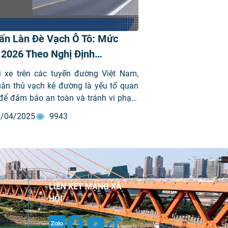
Lấn Làn Đè Vạch Ô Tô: Mức
 2026 Theo Nghị Định
2024/NĐ-CP
ái xe trên các tuyến đường Việt Nam,
uân thủ vạch kẻ đường là yếu tố quan
 để đảm bảo an toàn và tránh vi phạm
hông. Trong số các lỗi phổ biến, lỗi lấn
/04/2025
9943
 vạch ô tô thường xuyên khiến các tài
i đối mặt với những khoản phạt không
LIÊN KẾT MẠNG XÃ
HỘI