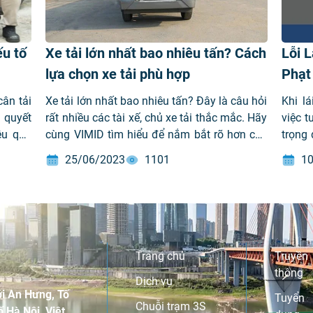
ếu tố
Xe tải lớn nhất bao nhiêu tấn? Cách
Lỗi 
lựa chọn xe tải phù hợp
Phạt
168/
cân tải
Xe tải lớn nhất bao nhiêu tấn? Đây là câu hỏi
Khi l
 quyết
rất nhiều các tài xế, chủ xe tải thắc mắc. Hãy
việc t
ệu quả
cùng VIMID tìm hiểu để nắm bắt rõ hơn các
trọng
ủ theo
thông số này để chọn được cho mình một
giao t
25/06/2023
1101
10
ậy cân
chiếc xe phù hợp nhất nhé!
làn đè
]
xế phả
nhỏ.
Trang chủ
Truyền
thông
Dịch vụ
i An Hưng, Tố
Tuyển
Chuỗi trạm 3S
 Hà Nội, Việt