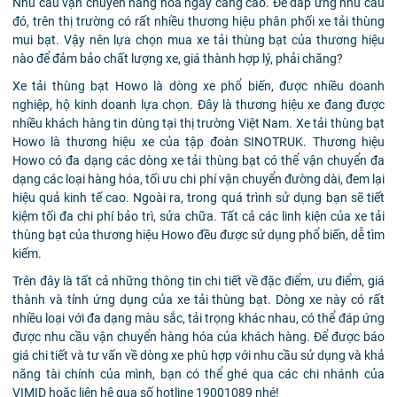
Nhu cầu vận chuyển hàng hóa ngày càng cao. Để đáp ứng nhu cầu
đó, trên thị trường có rất nhiều thương hiệu phân phối xe tải thùng
mui bạt. Vậy nên lựa chọn mua xe tải thùng bạt của thương hiệu
nào để đảm bảo chất lượng xe, giá thành hợp lý, phải chăng?
Xe tải thùng bạt Howo là dòng xe phổ biến, được nhiều doanh
nghiệp, hộ kinh doanh lựa chọn. Đây là thương hiệu xe đang được
nhiều khách hàng tin dùng tại thị trường Việt Nam. Xe tải thùng bạt
Howo là thương hiệu xe của tập đoàn SINOTRUK. Thương hiệu
Howo có đa dạng các dòng xe tải thùng bạt có thể vận chuyển đa
dạng các loại hàng hóa, tối ưu chi phí vận chuyển đường dài, đem lại
hiệu quả kinh tế cao. Ngoài ra, trong quá trình sử dụng bạn sẽ tiết
kiệm tối đa chi phí bảo trì, sửa chữa. Tất cả các linh kiện của xe tải
thùng bạt của thương hiệu Howo đều được sử dụng phổ biến, dễ tìm
kiếm.
Trên đây là tất cả những thông tin chi tiết về đặc điểm, ưu điểm, giá
thành và tính ứng dụng của xe tải thùng bạt. Dòng xe này có rất
nhiều loại với đa dạng màu sắc, tải trọng khác nhau, có thể đáp ứng
được nhu cầu vận chuyển hàng hóa của khách hàng. Để được báo
giá chi tiết và tư vấn về dòng xe phù hợp với nhu cầu sử dụng và khả
năng tài chính của mình, bạn có thể ghé qua các chi nhánh của
VIMID hoặc liên hệ qua số hotline 19001089 nhé!