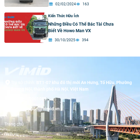
02/02/2024
163
Kiến Thức Hữu Ích
Những Điều Có Thể Bác Tài Chưa
Biết Về Howo Man VX
30/10/2025
394
Trụ sở chính:
BT1-07 khu đô thị mới An Hưng, Tố Hữu, Phường
Dương Nội, thành phố Hà Nội, Việt Nam
Hotline:
19001089
Email:
support@vimid.vn
Trang chủ
Dịch vụ