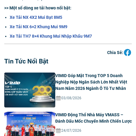
>> Một số dòng xe tải howo nổi bật:
Xe Tải NX 4X2 Mui Bạt 8M5
Xe Tải NX 6×2 Khung Mui 9M9
Xe Tải TH7 8×4 Khung Mui Nhập Khẩu 9M7
Chia Sẻ:
Tin Tức Nổi Bật
VIMID Góp Mặt Trong TOP 5 Doanh
Nghiệp Nộp Ngân Sách Lớn Nhất Việt
Nam Năm 2026 Ngành Ô Tô Tư Nhân
03/08/2026
VIMID Động Thổ Nhà Máy VMASS –
Đánh Dấu Mốc Chuyển Mình Chiến Lược
24/07/2026