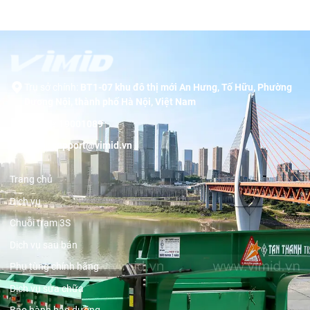
Trụ sở chính:
BT1-07 khu đô thị mới An Hưng, Tố Hữu, Phường
Dương Nội, thành phố Hà Nội, Việt Nam
Hotline:
19001089
Email:
support@vimid.vn
Trang chủ
Dịch vụ
Chuỗi trạm 3S
Dịch vụ sau bán
Phụ tùng chính hãng
Dịch vụ sửa chữa