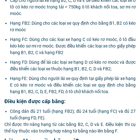
Cấp cho người lái xe hạng B2, C, D và E để điều khiển các loại xe ô
tô có kéo rơ moóc trọng tải > 750kg ô tô khách nối toa, sơ mi rơ
moóc.
Hạng FB2: Dùng cho các loại xe quy định cho bằng B1, B2 có kéo
rơ moóc
Hạng FC: Dùng cho các loại xe hạng C có kéo rơ moóc, ô tô đầu
kéo kéo sơ mi rơ moóc. Được điều khiển các loại xe cho giấy phép
hạng B1, B2, C và hạng FB2
Hạng FD: Dùng để lái các loại xe hạng D có kéo rơ moóc và được
điều khiển các loại xe thuộc hạng B1, B2, C, D và FB2;
Hạng FE: Dùng cho người lái xe quy định tại giấy phép lái xe hạng
E có kéo rơ moóc và điều khiển các loại xe quy định cho bằng
hạng B1, B2, C, D, E, FB2, FD, ô tô chở khách nối toa.
Điều kiện được cấp bằng:
Công dân đủ 21 tuổi (hạng FB2); đủ 24 tuổi (hạng FC) và đủ 27
tuổi (hạng FD, FE).
Chỉ được thi nâng hạng từ các bằng B2, C, D và E. Điều kiện thi cụ
thể tùy thuộc vào trường hợp nâng từ bằng nào lên bằng F.