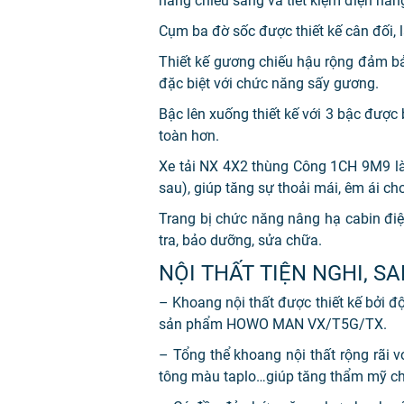
năng chiếu sáng và tiết kiệm điện năn
Cụm ba đờ sốc được thiết kế cân đối, 
Thiết kế gương chiếu hậu rộng đảm bả
đặc biệt với chức năng sấy gương.
Bậc lên xuống thiết kế với 3 bậc được 
toàn hơn.
Xe tải NX 4X2 thùng Công 1CH 9M9 là 
sau), giúp tăng sự thoải mái, êm ái cho
Trang bị chức năng nâng hạ cabin điện
tra, bảo dưỡng, sửa chữa.
NỘI THẤT TIỆN NGHI, S
– Khoang nội thất được thiết kế bởi 
sản phẩm HOWO MAN VX/T5G/TX.
– Tổng thể khoang nội thất rộng rãi 
tông màu taplo…giúp tăng thẩm mỹ ch