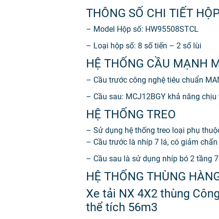
THÔNG SỐ CHI TIẾT HỘ
– Model Hộp số: HW95508STCL
– Loại hộp số: 8 số tiến – 2 số lùi
HỆ THỐNG CẦU MẠNH MẼ
– Cầu trước công nghệ tiêu chuẩn MAN
– Cầu sau: MCJ12BGY khả năng chịu t
HỆ THỐNG TREO
– Sử dụng hệ thống treo loại phụ thuộc
– Cầu trước là nhíp 7 lá, có giảm chấn 
– Cầu sau là sử dụng nhíp bó 2 tầng 7+
HỆ THỐNG THÙNG HÀN
Xe tải NX 4X2 thùng Côn
thể tích 56m3