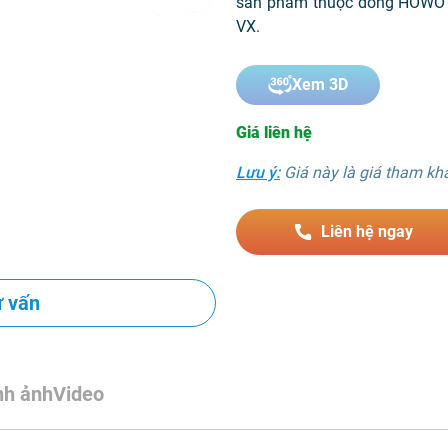
sản phẩm thuộc dòng HOWO N
VX.
Xem 3D
Giá liên hệ
Lưu ý:
Giá này là giá tham khảo
Liên hệ ngay
ư vấn
nh ảnh
Video