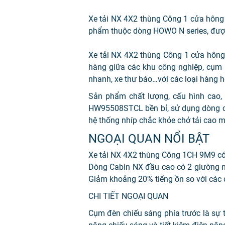
Xe tải NX 4X2 thùng Công 1 cửa hông
phẩm thuộc dòng HOWO N series, đượ
Xe tải NX 4X2 thùng Công 1 cửa hông 
hàng giữa các khu công nghiệp, cụm c
nhanh, xe thư báo…với các loại hàng 
Sản phẩm chất lượng, cấu hình cao, p
HW95508STCL bền bỉ, sử dụng dòng c
hệ thống nhíp chắc khỏe chở tải cao m
NGOẠI QUAN NỔI BẬT
Xe tải NX 4X2 thùng Công 1CH 9M9 có 
Dòng Cabin NX đầu cao có 2 giường nằ
Giảm khoảng 20% tiếng ồn so với các
CHI TIẾT NGOẠI QUAN
Cụm đèn chiếu sáng phía trước là sự