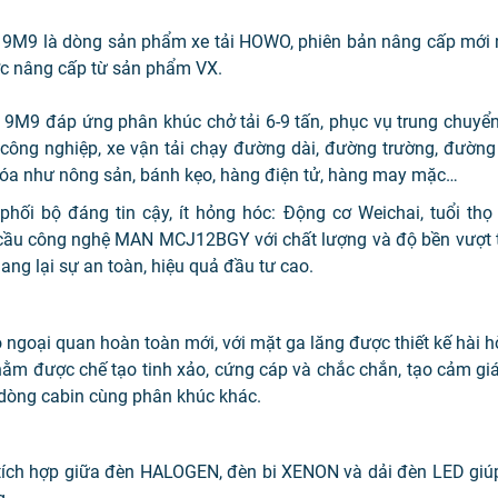
 9M9 là dòng sản phẩm xe tải HOWO, phiên bản nâng cấp mới 
c nâng cấp từ sản phẩm VX.
9M9 đáp ứng phân khúc chở tải 6-9 tấn, phục vụ trung chuyển
ông nghiệp, xe vận tải chạy đường dài, đường trường, đường h
hóa như nông sản, bánh kẹo, hàng điện tử, hàng may mặc…
hối bộ đáng tin cậy, ít hỏng hóc: Động cơ Weichai, tuổi thọ
ầu công nghệ MAN MCJ12BGY với chất lượng và độ bền vượt tr
ang lại sự an toàn, hiệu quả đầu tư cao.
ngoại quan hoàn toàn mới, với mặt ga lăng được thiết kế hài h
m được chế tạo tinh xảo, cứng cáp và chắc chắn, tạo cảm giác
 dòng cabin cùng phân khúc khác.
 tích hợp giữa đèn HALOGEN, đèn bi XENON và dải đèn LED giúp