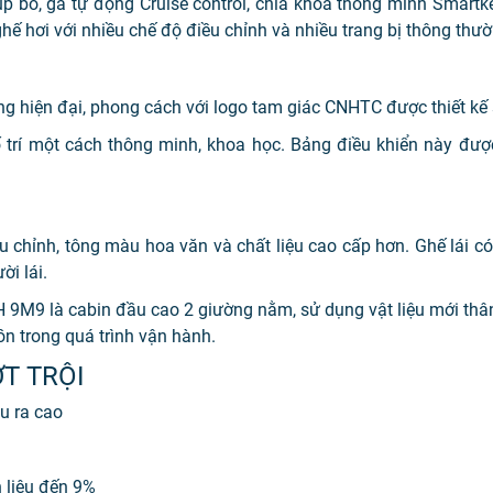
bô, ga tự động Cruise control, chìa khóa thông minh Smartke
ghế hơi với nhiều chế độ điều chỉnh và nhiều trang bị thông thườn
áng hiện đại, phong cách với logo tam giác CNHTC được thiết kế 
trí một cách thông minh, khoa học. Bảng điều khiển này được
ều chỉnh, tông màu hoa văn và chất liệu cao cấp hơn. Ghế lái có
ời lái.
9M9 là cabin đầu cao 2 giường nằm, sử dụng vật liệu mới thân
ồn trong quá trình vận hành.
T TRỘI
u ra cao
n liệu đến 9%