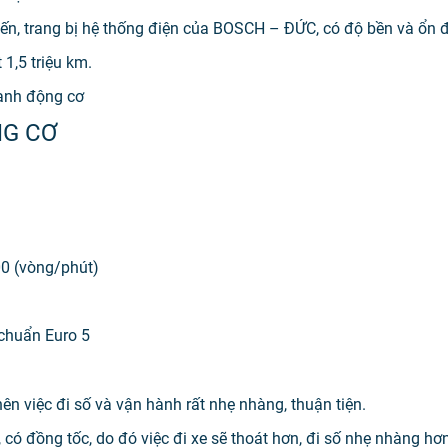
tiến, trang bị hệ thống điện của BOSCH – ĐỨC, có độ bền và ổn 
1,5 triệu km.
hanh động cơ
NG CƠ
00 (vòng/phút)
 chuẩn Euro 5
ên việc đi số và vận hành rất nhẹ nhàng, thuận tiện.
, có đồng tốc, do đó việc đi xe sẽ thoát hơn, đi số nhẹ nhàng hơ