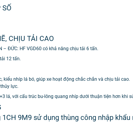
P SỐ
, CHỊU TẢI CAO
 – ĐỨC: HF VGD60 có khả năng chịu tải 6 tấn.
ải 12 tấn.
, kiểu nhíp lá bó, giúp xe hoạt động chắc chắn và chịu tải cao.
thủy lực.
3 lá, với cấu trúc bu-lông quang nhíp dưới thuận tiện hơn khi 
G
g 1CH 9M9 sử dụng thùng công nhập khẩu n