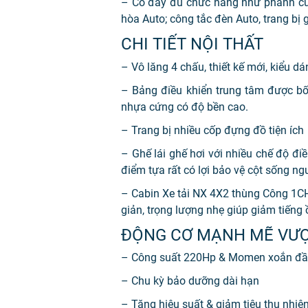
– Có đầy đủ chức năng như phanh cúp 
hòa Auto; công tắc đèn Auto, trang bị 
CHI TIẾT NỘI THẤT
– Vô lăng 4 chấu, thiết kế mới, kiểu d
– Bảng điều khiển trung tâm được bố 
nhựa cứng có độ bền cao.
– Trang bị nhiều cốp đựng đồ tiện ích
– Ghế lái ghế hơi với nhiều chế độ đi
điểm tựa rất có lợi bảo vệ cột sống ngư
– Cabin Xe tải NX 4X2 thùng Công 1CH 
giản, trọng lượng nhẹ giúp giảm tiếng 
ĐỘNG CƠ MẠNH MẼ VƯỢ
– Công suất 220Hp & Momen xoắn đầ
– Chu kỳ bảo dưỡng dài hạn
– Tăng hiệu suất & giảm tiêu thụ nhiê