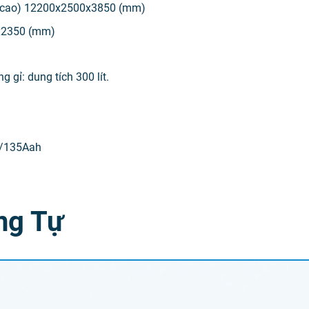
 x cao) 12200x2500x3850 (mm)
0x2350 (mm)
 gỉ: dung tích 300 lít.
2V/135Aah
ng Tự