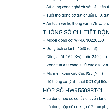
– Sử dụng công nghệ và vật liệu tiên 
– Tuổi thọ động cơ đạt chuẩn B10, đạt 
– An toàn với hệ thống van EVB và p
THÔNG SỐ CHI TIẾT ĐỘ
– Model động cơ: WP4.6NQ220E50
– Dung tích xi lanh: 4580 (cm3)
– Công suất: 162 (Kw) hoặc 240 (Hp)
– Vòng tua đạt công suất cực đại: 23
– Mô men xoắn cực đại: 925 (N.m)
– Hệ thống xử lý khí thải SCR đạt tiêu
HỘP SỐ HW95508STCL
– Là dòng hộp số có lẫy chuyển tầng n
– Là dòng hộp số cơ khí, có 2 trục phụ