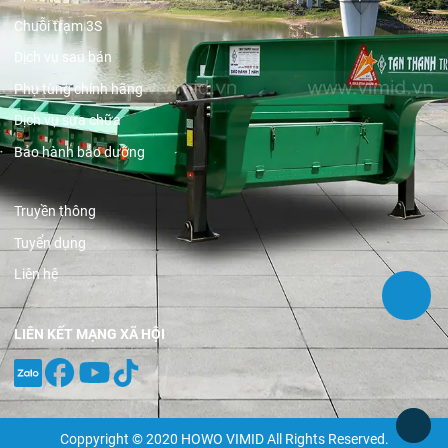
Chuỗi trạm 3S
Dịch vụ sau bán
Phụ tùng chính hãng
Dịch vụ sửa chữa
Bảo hành bảo dưỡng
Truyền thông
Tuyển dụng
Liên hệ
LIÊN KẾT MẠNG XÃ HỘI
Coppyright © 2020 HOWO VIMID All Rights Reserved.