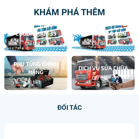
KHÁM PHÁ THÊM
CHUỖI TRẠM 3S
DỊCH VỤ SAU BÁN
Chi tiết
Chi tiết
PHỤ TÙNG CHÍNH
DỊCH VỤ SỬA CHỮA
HÃNG
Chi tiết
Chi tiết
ĐỐI TÁC