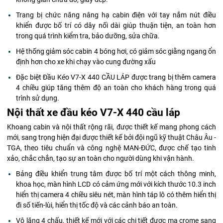
Trang bị chức năng nâng hạ cabin điện với tay nắm nút điều
khiển được bố trí có dây nối dài giúp thuận tiện, an toàn hơn
trong quá trình kiểm tra, bảo dưỡng, sửa chữa.
Hệ thống giảm sóc cabin 4 bóng hơi, có giảm sóc giằng ngang ổn
định hơn cho xe khi chạy vào cung đường xấu
Đặc biệt Đầu Kéo V7-X 440 CẦU LÁP được trang bị thêm camera
4 chiều giúp tăng thêm độ an toàn cho khách hàng trong quá
trình sử dụng.
Nội thất xe đầu kéo V7-X 440 cầu láp
Khoang cabin và nội thất rộng rãi, được thiết kế mang phong cách
mới, sang trọng hiện đại được thiết kế bởi đội ngũ kỹ thuật Châu Âu -
TGA, theo tiêu chuẩn và công nghệ MAN-ĐỨC, được chế tạo tinh
xảo, chắc chắn, tạo sự an toàn cho người dùng khi vận hành.
Bảng điều khiển trung tâm được bố trí một cách thông minh,
khoa học, màn hình LCD có cảm ứng mới với kích thước 10.3 inch
hiển thị camera 4 chiều siêu nét, màn hình táp lô có thêm hiển thị
đi số tiến-lùi, hiển thị tốc độ và các cảnh báo an toàn.
Vô lăng 4 chấu, thiết kế mới với các chi tiết được mạ crome sang