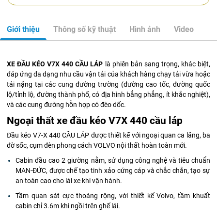
Giới thiệu
Thông số kỹ thuật
Hình ảnh
Video
XE ĐẦU KÉO V7X 440 CẦU LÁP
là phiên bản sang trọng, khác biệt,
đáp ứng đa dạng nhu cầu vận tải của khách hàng chạy tải vừa hoặc
tải nặng tại các cung đường trường (đường cao tốc, đường quốc
lộ/tỉnh lộ, đường thành phố, có địa hình bẳng phẳng, ít khắc nghiệt),
và các cung đường hỗn hợp có đèo dốc.
Ngoại thất xe đầu kéo V7X 440 cầu láp
Đầu kéo V7-X 440 CẦU LÁP được thiết kế với ngoại quan ca lăng, ba
đờ sốc, cụm đèn phong cách VOLVO nội thất hoàn toàn mới.
Cabin đầu cao 2 giường nằm, sử dụng công nghệ và tiêu chuẩn
MAN-ĐỨC, được chế tạo tinh xảo cứng cáp và chắc chắn, tạo sự
an toàn cao cho lái xe khi vận hành.
Tầm quan sát cực thoáng rộng, với thiết kế Volvo, tầm khuất
cabin chỉ 3.6m khi ngồi trên ghế lái.