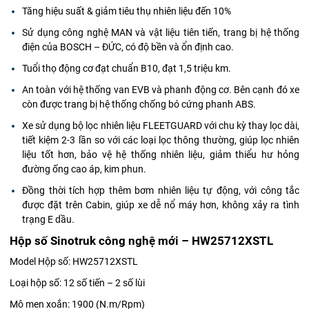
Tăng hiệu suất & giảm tiêu thụ nhiên liệu đến 10%
Sử dụng công nghệ MAN và vật liệu tiên tiến, trang bị hệ thống
điện của BOSCH – ĐỨC, có độ bền và ổn định cao.
Tuổi thọ động cơ đạt chuẩn B10, đạt 1,5 triệu km.
An toàn với hệ thống van EVB và phanh động cơ. Bên cạnh đó xe
còn được trang bị hệ thống chống bó cứng phanh ABS.
Xe sử dụng bộ lọc nhiên liệu FLEETGUARD với chu kỳ thay lọc dài,
tiết kiệm 2-3 lần so với các loại lọc thông thường, giúp lọc nhiên
liệu tốt hơn, bảo vệ hệ thống nhiên liệu, giảm thiểu hư hỏng
đường ống cao áp, kim phun.
Đồng thời tích hợp thêm bơm nhiên liệu tự động, với công tắc
được đặt trên Cabin, giúp xe dễ nổ máy hơn, không xảy ra tình
trạng E dầu.
Hộp số Sinotruk công nghệ mới – HW25712XSTL
Model Hộp số: HW25712XSTL
Loại hộp số: 12 số tiến – 2 số lùi
Mô men xoắn: 1900 (N.m/Rpm)