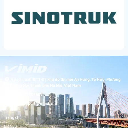
Trụ sở chính:
BT1-07 khu đô thị mới An Hưng, Tố Hữu, Phường
Dương Nội, thành phố Hà Nội, Việt Nam
Hotline:
19001089
Email:
support@vimid.vn
Trang chủ
Dịch vụ