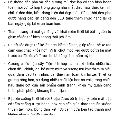
Hệ thống đèn pha và đèn sương mù độc lập có tạo hình hoàn
toàn mới với tổ hợp trông giống như mắt diều hâu, thiết kế hình
chữ Y độc đáo, kiểu dáng hiện đại đẹp mắt. Đồng thời đèn pha
được nâng cấp lên dạng đèn LED, tăng thêm chức năng lái xe
ban ngày, giúp lái xe an toàn hơn.
Thanh trang trí mặt ga lăng với khái niệm thiết kế bắt nguồn từ
ghim cài áo thể hiện phong thái lịch lãm
Ba đờ sốc được thế kế lớn hơn, hầm hố hơn, giúp tổng thể xe tạo
cảm giác chắc khỏe hơn. Vị trí chốt móc kéo được bố trí tại mặt
trước ba đờ sốc và được che kín tăng tính thẩm mỹ hơn.
Gương chiếu hậu sấy điện tích hợp camera 4 chiều, nhiều lựa
chọn điều chỉnh, loại bỏ nước mưa và sương mù khi trời mưa hiệu
quả, đảm bảo tầm nhìn, cải thiện an toàn khi lái xe. Thiết kế
gương rộng hơn, sử dụng nhiều chất liệu hơn so với gương chiếu
hậu dạng cột của sản phẩm cạnh tranh, khiến mỹ quan càng
thêm phần phóng khoáng thanh lịch.
Bậc lên xuống thiết kế với 3 bậc được bố trí hợp lý, trên mặt bậc
có tấm chống trượt bằng Inox cao cấp giúp thao tác lên xuống
thuận tiện hơn. Đồng thời, kết hợp cánh cửa bên tạo thành một
không gian chứa đồ, giày dép.