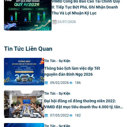
VIMID Công Bố Báo Cáo Tài Chính Quý
II: Tiếp Tục Bứt Phá, Ghi Nhận Doanh
Thu Và Lợi Nhuận Kỷ Lục
23/07/2026
Tin Tức Liên Quan
Tin Tức - Sự Kiện
Thông báo lịch làm việc dịp Tết
nguyên đán Bính Ngọ 2026
09/02/2026
186
Tin Tức - Sự Kiện
Đại hội đồng cổ đông thường niên 2022:
VIMID đặt mục tiêu doanh thu 4.000 tỷ, tăng
trưởng lợi nhuận vượt bậc lên 40 tỷ trong
07/05/2022
182
năm 2022
Tin Tức - Sự Kiện