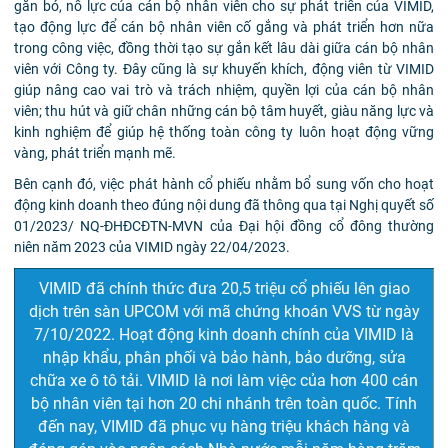
gắn bó, nỗ lực của cán bộ nhân viên cho sự phát triển của VIMID,
tạo động lực để cán bộ nhân viên cố gắng và phát triển hơn nữa
trong công việc, đồng thời tạo sự gắn kết lâu dài giữa cán bộ nhân
viên với Công ty. Đây cũng là sự khuyến khích, động viên từ VIMID
giúp nâng cao vai trò và trách nhiệm, quyền lợi của cán bộ nhân
viên; thu hút và giữ chân những cán bộ tâm huyết, giàu năng lực và
kinh nghiệm để giúp hệ thống toàn công ty luôn hoạt động vững
vàng, phát triển mạnh mẽ.
Bên cạnh đó, việc phát hành cổ phiếu nhằm bổ sung vốn cho hoạt
động kinh doanh theo đúng nội dung đã thông qua tại Nghị quyết số
01/2023/ NQ-ĐHĐCĐTN-MVN của Đại hội đồng cổ đông thường
niên năm 2023 của VIMID ngày 22/04/2023.
VIMID đã chính thức đưa 20,5 triệu cổ phiếu lên giao
dịch trên sàn UPCOM với mã chứng khoán VVS từ ngày
7/10/2022. Hoạt động kinh doanh chính của VIMID là
nhập khẩu, phân phối và bảo hành, bảo dưỡng, sửa
chữa xe ô tô tải. VIMID là nơi làm việc của hơn 400 cán
bộ nhân viên tại hơn 20 chi nhánh trên toàn quốc. Tính
đến nay, VIMID đã phục vụ hàng triệu khách hàng và