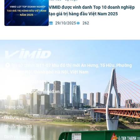
VIMID được vinh danh Top 10 doanh nghiệp
tạo giá trị hàng đầu Việt Nam 2025
29/10/2025
262
Trụ sở chính:
BT1-07 khu đô thị mới An Hưng, Tố Hữu, Phường
Dương Nội, thành phố Hà Nội, Việt Nam
Hotline:
19001089
Email:
support@vimid.vn
Trang chủ
Dịch vụ
Chuỗi trạm 3S
Dịch vụ sau bán