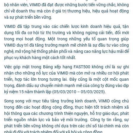
bộ nhân viên, VIMID đã đạt được những bước tiến vững chắc, không
chỉ về doanh thu mà còn ở giá trị thương hiệu, hiệu quả hoạt động
và sự phát triển bền vững.
VIMID đã tập trung vào các chiến lược kinh doanh hiệu quả, tận
dụng tối đa cơ hội từ thị trường và không ngừng cải tiến, đổi mới
trong mọi hoạt động. Một trong những yếu tố quan trọng giúp
VIMID duy trì đà tăng trưởng mạnh mẽ chính là sự đầu tư vào công
nghệ, mở rộng hệ thống phân phối và nâng cao năng lực hậu mãi để
phục vụ khách hàng một cách tốt nhất.
Việc góp mặt trong Bảng xếp hạng FAST500 không chỉ là sự ghi
nhận cho những nỗ lực của VIMID mà còn mở ra nhiều cơ hội phát
triển, hợp tác lớn trong tương lai. Đây cũng là một cột mốc quan
trọng, đánh dấu sự chuyển mình mạnh mẽ của công ty đúng vào dịp
kỷ niệm 15 năm thành lập (05/03/2010 – 05/03/2025).
Song song với mục tiêu tăng trưởng kinh doanh, VIMID cũng chú
trọng đến các hoạt động cộng đồng, thực hiện tốt trách nhiệm xã
hội thông qua các chương trình thiện nguyện, hỗ trợ giáo dục, phát
triển nguồn nhân lực và bảo vệ môi trường. Công ty tin rằng, sự
phát triển bền vững không chỉ dựa trên các chỉ số tài chính mà còn
phải đi đôi với trách nhiệm đối với xã hội và cộng đồng.