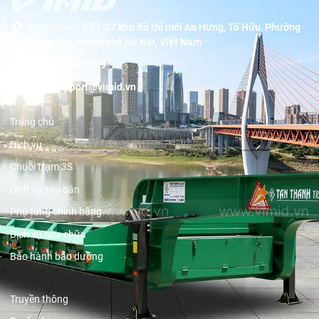
Trụ sở chính:
BT1-07 khu đô thị mới An Hưng, Tố Hữu, Phường
Dương Nội, thành phố Hà Nội, Việt Nam
Hotline:
19001089
Email:
support@vimid.vn
Trang chủ
Dịch vụ
Chuỗi trạm 3S
Dịch vụ sau bán
Phụ tùng chính hãng
Dịch vụ sửa chữa
Bảo hành bảo dưỡng
Truyền thông