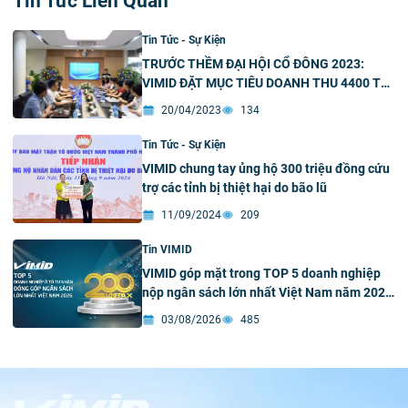
Tin Tức Liên Quan
Tin Tức - Sự Kiện
TRƯỚC THỀM ĐẠI HỘI CỔ ĐÔNG 2023:
VIMID ĐẶT MỤC TIÊU DOANH THU 4400 TỶ
ĐỒNG
20/04/2023
134
Tin Tức - Sự Kiện
VIMID chung tay ủng hộ 300 triệu đồng cứu
trợ các tỉnh bị thiệt hại do bão lũ
11/09/2024
209
Tin VIMID
VIMID góp mặt trong TOP 5 doanh nghiệp
nộp ngân sách lớn nhất Việt Nam năm 2026
ngành ô tô tư nhân
03/08/2026
485