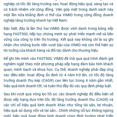
nghiệp có tốc độ tăng trưởng cao, hoạt động hiệu quả, sáng tạo và
có trách nhiệm với cộng đồng. Việc góp mặt trong danh sách này
một lần nữa khẳng định vị thế của VIMID trong cộng đồng doanh
nghiệp tăng trưởng nhanh tại Việt Nam.
Đặc biệt, đây là lần thứ hai VIMID được vinh danh trong bảng xếp
hạng FAST500, tiếp tục chứng minh sự phát triển mạnh mẽ và bền
vững của công ty trên thị trường. Kết quả này không chỉ là sự ghi
nhận cho những bước tiến vượt bậc của VIMID mà còn thể hiện sự
tin tưởng của khách hàng và đối tác dành cho thương hiệu.
Để ghi tên mình vào FAST500, VIMID đã trải qua quá trình đánh giá
nghiêm ngặt theo một phương pháp xếp hạng đảm bảo tính khách
quan, minh bạch và khoa học. Cụ thể, doanh nghiệp phải đáp ứng
các điều kiện: hoạt động ổn định từ 4 năm trở lên, có tốc độ tăng
trưởng doanh thu kép (CAGR) cao liên tục trong 4 năm gần nhất,
hiệu quả kinh doanh tốt, và tuân thủ đầy đủ các quy định pháp luật.
Sau khi vượt qua vòng lọc hồ sơ, các doanh nghiệp đủ điều kiện sẽ
được xếp hạng dựa trên tốc độ tăng trưởng doanh thu (CAGR) và
các chỉ số hiệu quả kinh doanh khác như tổng tài sản, lợi nhuận,
hiệu quả sử dụng vốn và tài sản… Chính những nỗ lực không ngừng
nghỉ, hiệu quả hoạt động kinh doanh cùng định hướng phát triển