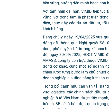
bền vững, hướng đến minh bạch hóa ho
Với tầm nhìn dài hạn, VIMID tiếp tục 
vững, với trọng tâm là phát triển dò
diện, thúc đẩy các dự án đầu tư, tố
khách hàng.
Đáng chú ý, ngày 19/04/2025 vừa qua
đông đã thông qua Nghị quyết Số: 
dung phê duyệt chủ trương kế hoạch 
đó, ngày 30/09/2025, HĐQT VIMID đ
VMASS, công ty con trực thuộc VIMID, 
động cơ khác, cùng một số ngành ngh
chiến lược từng bước làm chủ chuỗi c
doanh nghiệp gia tăng năng lực sản xuấ
Trong bối cảnh nhu cầu vận tải hàng
vực logistics, các chính sách đầu tư 
nghiệp ô tô Việt Nam được đẩy mạnh, 
trên HoSE sẽ là bàn đạp quan trọng gi