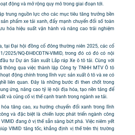
ạt động và mở rộng quy mô trong giai đoạn tới.
tập trung nguồn lực cho các mục tiêu tăng trưởng bền
ng sản phẩm xe tải xanh, đẩy mạnh chuyển đổi số toàn
i ưu hóa hiệu suất vận hành và nâng cao trải nghiệm
, tại Đại hội đồng cổ đông thường niên 2025, các cổ
01/2025/NQ-ĐHĐCĐTN-VIMID, trong đó có đó có nội
đầu tư Dự án Sản xuất Lắp ráp Xe ô tô tải. Cùng với
ã thông qua việc thành lập Công ty TNHH MTV Ô tô
hoạt động chính trong lĩnh vực sản xuất ô tô và xe có
ề liên quan. Đây là những bước đi then chốt trong
ung ứng, nâng cao tỷ lệ nội địa hóa, tạo nền tảng để
t và củng cố vị thế cạnh tranh trong ngành xe tải.
 hóa tăng cao, xu hướng chuyển đổi xanh trong lĩnh
công và đặc biệt là chiến lược phát triển ngành công
VIMID đang ở vị thế sẵn sàng bứt phá. Việc niêm yết
úp VIMID tăng tốc, khẳng định vị thế trên thị trường