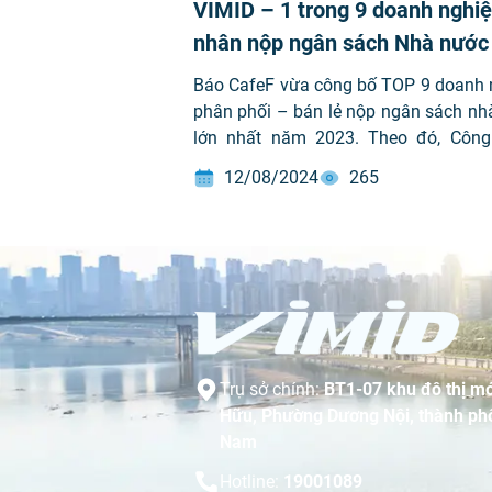
VIMID – 1 trong 9 doanh nghiệ
nhân nộp ngân sách Nhà nước
nhất lĩnh vực phân phối – bán 
Báo CafeF vừa công bố TOP 9 doanh 
phân phối – bán lẻ nộp ngân sách nh
lớn nhất năm 2023. Theo đó, Công
phần đầu tư phát triển máy Việt Nam
12/08/2024
265
(mã chứng khoán VVS) vinh dự đứng
danh sách này bên cạnh hàng loạt c
đoàn lớn như: Masan Group, PNJ, DOJ
giới di động, FPT Retail, Digi
Petrosetco, Tasco.
Trụ sở chính:
BT1-07 khu đô thị mớ
Hữu, Phường Dương Nội, thành phố
Nam
Hotline:
19001089