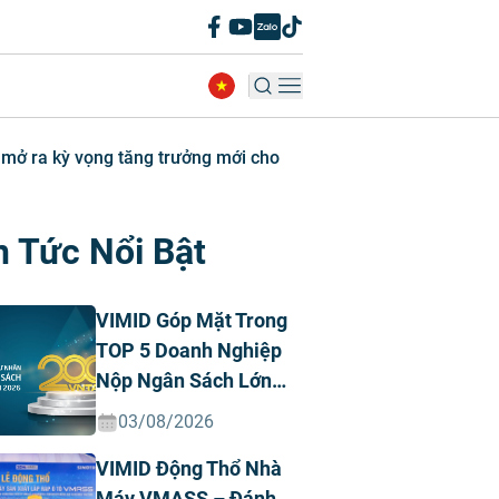
 mở ra kỳ vọng tăng trưởng mới cho
n Tức Nổi Bật
VIMID Góp Mặt Trong
TOP 5 Doanh Nghiệp
Nộp Ngân Sách Lớn
Nhất Việt Nam Năm
03/08/2026
2026 Ngành Ô Tô Tư
VIMID Động Thổ Nhà
Nhân
Máy VMASS – Đánh