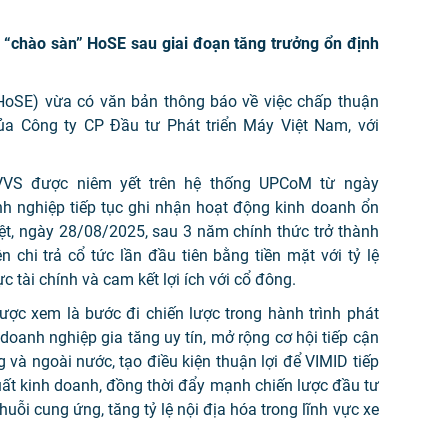
 “chào sàn” HoSE sau giai đoạn tăng trưởng ổn định
oSE) vừa có văn bản thông báo về việc chấp thuận
ủa Công ty CP Đầu tư Phát triển Máy Việt Nam, với
 VVS được niêm yết trên hệ thống UPCoM từ ngày
nh nghiệp tiếp tục ghi nhận hoạt động kinh doanh ổn
iệt, ngày 28/08/2025, sau 3 năm chính thức trở thành
 chi trả cổ tức lần đầu tiên bằng tiền mặt với tỷ lệ
ực tài chính và cam kết lợi ích với cổ đông.
ược xem là bước đi chiến lược trong hành trình phát
doanh nghiệp gia tăng uy tín, mở rộng cơ hội tiếp cận
 và ngoài nước, tạo điều kiện thuận lợi để VIMID tiếp
uất kinh doanh, đồng thời đẩy mạnh chiến lược đầu tư
uỗi cung ứng, tăng tỷ lệ nội địa hóa trong lĩnh vực xe