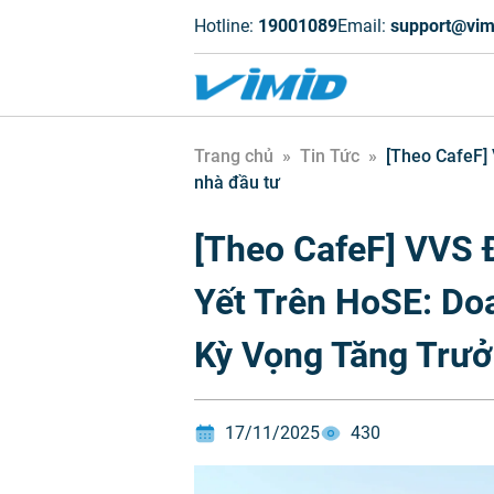
Hotline:
19001089
Email:
support@vim
Trang chủ
»
Tin Tức
»
[Theo CafeF] 
nhà đầu tư
[Theo CafeF] VVS
Yết Trên HoSE: Do
Kỳ Vọng Tăng Trư
17/11/2025
430