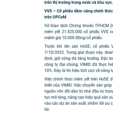
trên thị trường trong nước và khu vực.
VVS – Cổ phiếu tiềm năng chính thức
trên UPCoM
Sở Giao dịch Chứng khoán TP.HCM (H
niêm yết 21.525.000 cổ phiếu VVS c
mệnh giá 10.000 đồng/cổ phiếu.
Trước khi lên sàn HoSE, cổ phiếu
7/10/2022. Trong giai đoạn này, doa
định, giữ vững đà tăng trưởng. Đặc b
công ty đại chúng, VIMID đã thực hiện
10%. Đây là tín hiệu tích cực về năng l
Việc chính thức niêm yết trên HoSE đ
triển của VIMID. Việc chuyển sàn giúp 
nguồn vốn dồi dào từ nhà đầu tư trong
tục mở rộng, nâng cao hiệu quả sản x
vào các dự án sản xuất, nhằm tối ưu ch
tải.