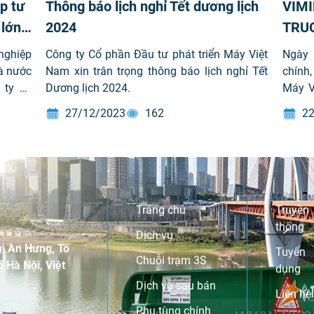
p tư
Thông báo lịch nghỉ Tết dương lịch
VIMI
 lớn
2024
TRU
lẻ
nghiệp
Công ty Cổ phần Đầu tư phát triển Máy Việt
Ngày 
à nước
Nam xin trân trọng thông báo lịch nghỉ Tết
chính
 ty cổ
Dương lịch 2024.
Máy V
 VIMID
cộng 
27/12/2023
162
22
 trong
kết hợ
ác tập
cho ng
I, Thế
ứng đ
world,
hài lò
Trang chủ
Truyền
thông
Dịch vụ
i An Hưng, Tố
Tuyển
Chuỗi trạm 3S
 Hà Nội, Việt
dụng
Dịch vụ sau bán
Liên hệ
Phụ tùng chính