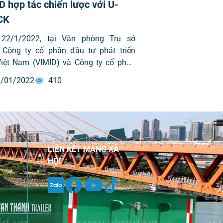
D hợp tác chiến lược với U-
CK
22/1/2022, tại Văn phòng Trụ sở
, Công ty cổ phần đầu tư phát triển
iệt Nam (VIMID) và Công ty cổ phần
đồng xe tải Việt Nam (U-TRUCK) đã ký
/01/2022
410
p tác nhằm mang tới một hệ sinh thái
ành vận tải với đầy đủ tiện ích, đáp
ược đa dạng các nhu cầu đem lại sự
ng cao nhất tới Quý khách hàng.
LIÊN KẾT MẠNG XÃ
HỘI