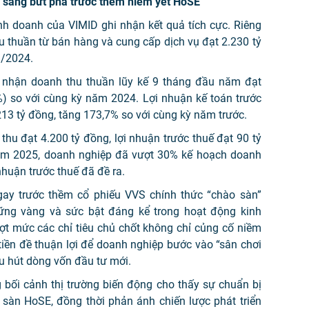
n sàng bứt phá trước thềm niêm yết HoSE
nh doanh của VIMID ghi nhận kết quả tích cực. Riêng
u thuần từ bán hàng và cung cấp dịch vụ đạt 2.230 tỷ
I/2024.
 nhận doanh thu thuần lũy kế 9 tháng đầu năm đạt
1%) so với cùng kỳ năm 2024. Lợi nhuận kế toán trước
13 tỷ đồng, tăng 173,7% so với cùng kỳ năm trước.
hu đạt 4.200 tỷ đồng, lợi nhuận trước thuế đạt 90 tỷ
năm 2025, doanh nghiệp đã vượt 30% kế hoạch doanh
huận trước thuế đã đề ra.
gay trước thềm cổ phiếu VVS chính thức “chào sàn”
vững vàng và sức bật đáng kể trong hoạt động kinh
ợt mức các chỉ tiêu chủ chốt không chỉ củng cố niềm
tiền đề thuận lợi để doanh nghiệp bước vào “sân chơi
u hút dòng vốn đầu tư mới.
g bối cảnh thị trường biến động cho thấy sự chuẩn bị
 sàn HoSE, đồng thời phản ánh chiến lược phát triển