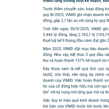
VIMID tăng trưởng vượt kế hoạch, sẵ
Trước thềm chuyển sàn, hoạt động ki
quý III/2025, VIMID ghi nhận doanh th
đồng, gấp 2,7 lần so với cùng kỳ quý II
Tính đến ngày 30/9/2025, VIMID ghi
5.444 tỷ đồng, tăng 2.763,7 tỷ (103,
thuế luỹ kế 9 tháng đầu năm đạt gần 2
Năm 2025, VIMID đặt mục tiêu doanh t
đồng. Như vậy, kết thúc 3 quý đầu 
thu và hoàn thành 137% kế hoạch lợi n
Đây được xem là kết quả tích cực n
HoSE, cho thấy nền tảng tài chính 
doanh của VIMID. Việc hoàn thành vư
tin của cổ đông hiện hữu mà còn tạo 
lớn” với kỳ vọng mở rộng quy mô và th
Việc duy trì hiệu quả kinh doanh tron
bài bản của VIMID trước khi bước lên