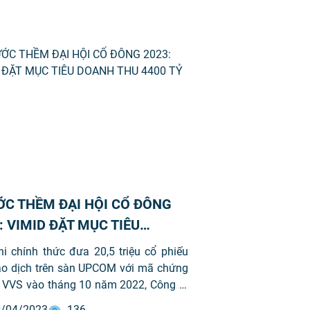
C THỀM ĐẠI HỘI CỔ ĐÔNG
: VIMID ĐẶT MỤC TIÊU
H THU 4400 TỶ ĐỒNG
i chính thức đưa 20,5 triệu cổ phiếu
iao dịch trên sàn UPCOM với mã chứng
 VVS vào tháng 10 năm 2022, Công ty
ần Đầu tư và phát triển Máy Việt Nam
/04/2023
136