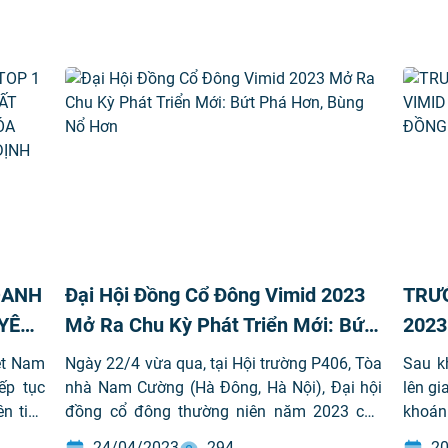
DANH
Đại Hội Đồng Cổ Đông Vimid 2023
TRƯỚ
YÊU
Mở Ra Chu Kỳ Phát Triển Mới: Bứt
2023
– Ô
Phá Hơn, Bùng Nổ Hơn
DOAN
ệt Nam
Ngày 22/4 vừa qua, tại Hội trường P406, Tòa
Sau kh
ANH
ếp tục
nhà Nam Cường (Hà Đông, Hà Nội), Đại hội
lên g
ên tiếp
đồng cổ đông thường niên năm 2023 của
khoán
UY
p được
Công ty Cổ phần Đầu tư phát triển Máy Việt
Cổ ph
24/04/2023
294
20