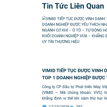
Tin Tức Liên Quan
VIMID TIẾP TỤC ĐƯỢC VINH 
TOP 1 DOANH NGHIỆP ĐƯỢC 
THÍCH NHẤT NGÀNH CƠ KHÍ 
Công ty CP Đầu tư Phát triển Máy Vi
TÔ – TỰ ĐỘNG HÓA KHỐI DO
(VIMID – Mã chứng khoán: VVS) ti
khẳng định vị thế khi năm thứ hai li
NGHIỆP VỪA – KHẲNG ĐỊNH 
được vinh danh Top 1 Doanh nghiệ
TÍN THƯƠNG HIỆU
17/10/2025
252