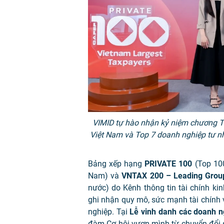
VIMID tự hào nhận kỷ niệm chương T
Việt Nam và Top 7 doanh nghiệp tư n
Bảng xếp hạng
PRIVATE 100
(Top 100
Nam) và
VNTAX 200 – Leading Gro
nước) do Kênh thông tin tài chính kin
ghi nhận quy mô, sức mạnh tài chính 
nghiệp. Tại
Lễ vinh danh các doanh n
đàm Cơ hội vươn mình từ chuyển đổi 