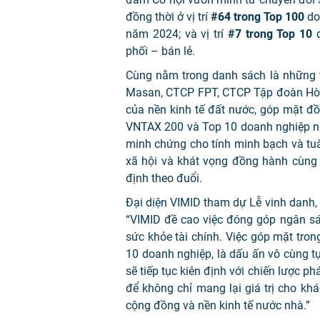
đồng thời ở vị trí
#64 trong Top 100
do
năm 2024; và vị trí
#7 trong Top 10
phối – bán lẻ.
Cùng nằm trong danh sách là những 
Masan, CTCP FPT, CTCP Tập đoàn Hòa
của nền kinh tế đất nước, góp mặt đồ
VNTAX 200 và Top 10 doanh nghiệp nộp
minh chứng cho tính minh bạch và tuâ
xã hội và khát vọng đồng hành cùng 
định theo đuổi.
Đại diện VIMID tham dự Lễ vinh danh,
“VIMID đề cao việc đóng góp ngân sá
sức khỏe tài chính. Việc góp mặt tr
10 doanh nghiệp, là dấu ấn vô cùng tự 
sẽ tiếp tục kiên định với chiến lược p
để không chỉ mang lại giá trị cho k
cộng đồng và nền kinh tế nước nhà.”