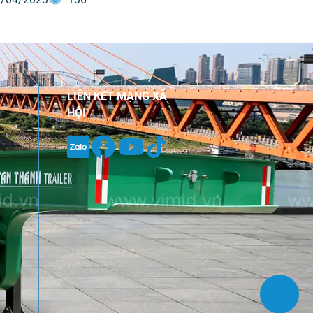
D) sắp sửa bước vào kỳ đại hội cổ
đầu tiên sau khi được chấp thuận là
LIÊN KẾT MẠNG XÃ
HỘI