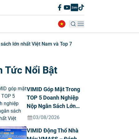
 sách lớn nhất Việt Nam và Top 7
n Tức Nổi Bật
VIMID Góp Mặt Trong
TOP 5 Doanh Nghiệp
Nộp Ngân Sách Lớn
Nhất Việt Nam Năm
03/08/2026
2026 Ngành Ô Tô Tư
VIMID Động Thổ Nhà
Nhân
Máy VMASS – Đánh