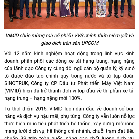
VIMID chúc mừng mã cổ phiếu VVS chính thức niêm yết và
giao dịch trên sàn UPCOM
Với 12 năm kinh nghiệm hoạt động trong lĩnh vực kinh
doanh, phân phối các dòng xe tải hạng trung, hạng nặng
của lãnh đạo Công ty cùng đội ngũ cán bộ quản lý, kỹ sư ô
tô được đào tạo chính quy trong nước và từ tập đoàn
SINOTRUK, Công ty CP Đầu tư Phát triển Máy Việt Nam
(VIMID) hiện đã trở thành đơn vị top đầu về thị phần xe tải
hạng trung – hạng nặng mới 100%.
Từ thời điểm 2015, VIMID luôn dẫn đầu về doanh số bán
hàng và dịch vụ hậu mãi, phụ tùng. Công ty vẫn luôn nỗ lực
thực hiện mục tiêu phát triển hệ thống, xây dựng mở rộng
mạng lưới dịch vụ, hệ thống chi nhánh, chuỗi trạm đạt tiêu
chuẩn 3S trên toàn quốc, nâng cao chất lượng dịch vụ,