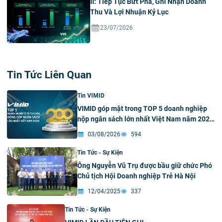
II: Tiếp Tục Bứt Phá, Ghi Nhận Doanh
Thu Và Lợi Nhuận Kỷ Lục
23/07/2026
Tin Tức Liên Quan
Tin VIMID
VIMID góp mặt trong TOP 5 doanh nghiệp
nộp ngân sách lớn nhất Việt Nam năm 2026
ngành ô tô tư nhân
03/08/2026
594
Tin Tức - Sự Kiện
Ông Nguyễn Vũ Trụ được bầu giữ chức Phó
Chủ tịch Hội Doanh nghiệp Trẻ Hà Nội
12/04/2025
337
Tin Tức - Sự Kiện