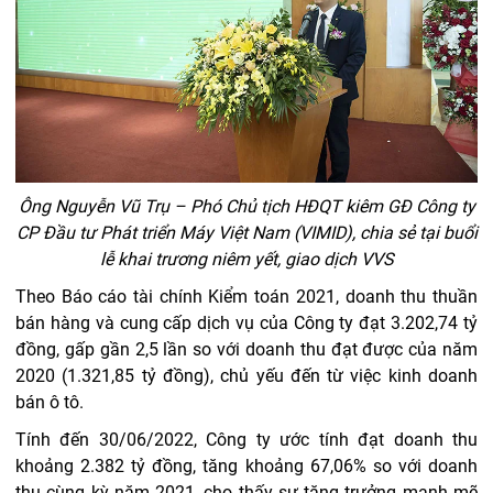
Ông Nguyễn Vũ Trụ – Phó Chủ tịch HĐQT kiêm GĐ Công ty
CP Đầu tư Phát triển Máy Việt Nam (VIMID), chia sẻ tại buổi
lễ khai trương niêm yết, giao dịch VVS
Theo Báo cáo tài chính Kiểm toán 2021, doanh thu thuần
bán hàng và cung cấp dịch vụ của Công ty đạt 3.202,74 tỷ
đồng, gấp gần 2,5 lần so với doanh thu đạt được của năm
2020 (1.321,85 tỷ đồng), chủ yếu đến từ việc kinh doanh
bán ô tô.
Tính đến 30/06/2022, Công ty ước tính đạt doanh thu
khoảng 2.382 tỷ đồng, tăng khoảng 67,06% so với doanh
thu cùng kỳ năm 2021, cho thấy sự tăng trưởng mạnh mẽ