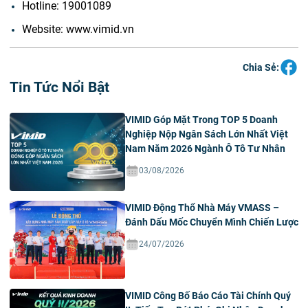
Hotline: 19001089
Website: www.vimid.vn
Chia Sẻ:
Tin Tức Nổi Bật
VIMID Góp Mặt Trong TOP 5 Doanh
Nghiệp Nộp Ngân Sách Lớn Nhất Việt
Nam Năm 2026 Ngành Ô Tô Tư Nhân
03/08/2026
VIMID Động Thổ Nhà Máy VMASS –
Đánh Dấu Mốc Chuyển Mình Chiến Lược
24/07/2026
VIMID Công Bố Báo Cáo Tài Chính Quý