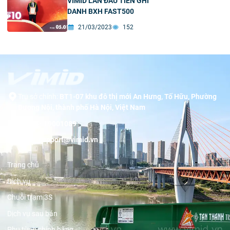
VIMID LẦN ĐẦU TIÊN GHI
DANH BXH FAST500
21/03/2023
152
Trụ sở chính:
BT1-07 khu đô thị mới An Hưng, Tố Hữu, Phường
Dương Nội, thành phố Hà Nội, Việt Nam
Hotline:
19001089
Email:
support@vimid.vn
Trang chủ
Dịch vụ
Chuỗi trạm 3S
Dịch vụ sau bán
Phụ tùng chính hãng