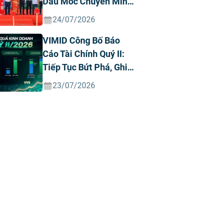
Dấu Mốc Chuyển Mình
Chiến Lược
24/07/2026
VIMID Công Bố Báo
Cáo Tài Chính Quý II:
Tiếp Tục Bứt Phá, Ghi
Nhận Doanh Thu Và
23/07/2026
Lợi Nhuận Kỷ Lục