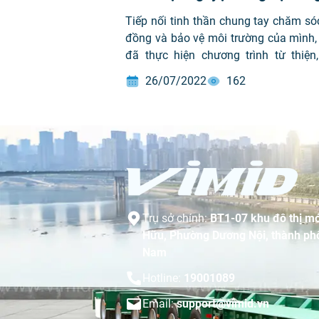
nghèo Nghệ An
Tiếp nối tinh thần chung tay chăm só
đồng và bảo vệ môi trường của mình,
đã thực hiện chương trình từ thiện
hành ủng hộ đồng bào nghèo Nghệ An
26/07/2022
162
việc xây dựng “NGÔI NHÀ THIỆN NGU
Trụ sở chính:
BT1-07 khu đô thị mớ
Hữu, Phường Dương Nội, thành phố
Nam
Hotline:
19001089
Email:
support@vimid.vn