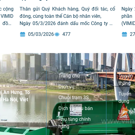
c cộng
Thân gửi Quý Khách hàng, Quý đối tác, cổ
Ngày 
 VIMID
đông, cùng toàn thể Cán bộ nhân viên,
phần 
, đồng
Ngày 05/3/2026 đánh dấu mốc Công ty Cổ
(VIMID
 trong
phần Đầu tư Phát triển Máy Việt Nam (VIMID
năm m
05/03/2026
477
27
YỆN”.
– MCK: VVS) chính thức bước sang tuổi thứ
không
16. VIMID chân thành gửi lời tri ân tới Quý
toàn 
Khách hàng, Quý đối tác, cổ đông, cùng toàn
(CBNV 
thể CBNV VIMID, đã tin tưởng và đồng hành
cùng chúng tôi trong suốt thời gian qua.
Trang chủ
Truyền
thông
Dịch vụ
i An Hưng, Tố
Tuyển
Chuỗi trạm 3S
 Hà Nội, Việt
dụng
Dịch vụ sau bán
Liên hệ
Phụ tùng chính
hãng