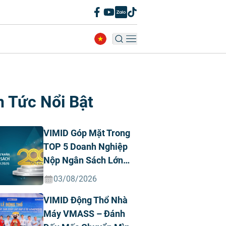
n Tức Nổi Bật
VIMID Góp Mặt Trong
TOP 5 Doanh Nghiệp
Nộp Ngân Sách Lớn
Nhất Việt Nam Năm
03/08/2026
2026 Ngành Ô Tô Tư
VIMID Động Thổ Nhà
Nhân
Máy VMASS – Đánh