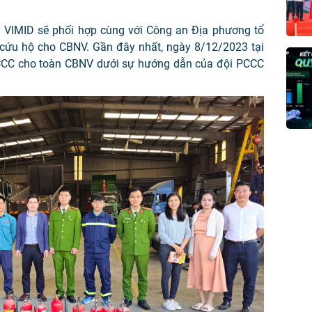
 VIMID sẽ phối hợp cùng với Công an Địa phương tổ
cứu hộ cho CBNV. Gần đây nhất, ngày 8/12/2023 tại
PCCC cho toàn CBNV dưới sự hướng dẫn của đội PCCC