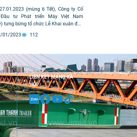
27.01.2023 (mùng 6 Tết), Công ty Cổ
Đầu tư Phát triển Máy Việt Nam
) tưng bừng tổ chức Lễ Khai xuân đón
ới. Sự kiện diễn ra rộn ràng nhưng
/01/2023
112
 kém phần ấm áp với sự tham gia của
thể Ban lãnh đạo và CBNV VIMID.
VIMID vui […]
LIÊN KẾT MẠNG XÃ
HỘI