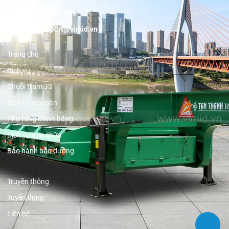
Hotline:
19001089
Email:
support@vimid.vn
Trang chủ
Dịch vụ
Chuỗi trạm 3S
Dịch vụ sau bán
Phụ tùng chính hãng
Dịch vụ sửa chữa
Bảo hành bảo dưỡng
Truyền thông
Tuyển dụng
Liên hệ