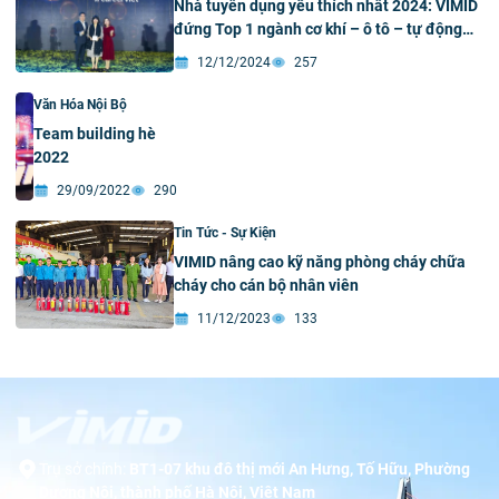
Nhà tuyển dụng yêu thích nhất 2024: VIMID
đứng Top 1 ngành cơ khí – ô tô – tự động
hóa
12/12/2024
257
Văn Hóa Nội Bộ
Team building hè
2022
29/09/2022
290
Tin Tức - Sự Kiện
VIMID nâng cao kỹ năng phòng cháy chữa
cháy cho cán bộ nhân viên
11/12/2023
133
Trụ sở chính:
BT1-07 khu đô thị mới An Hưng, Tố Hữu, Phường
Dương Nội, thành phố Hà Nội, Việt Nam