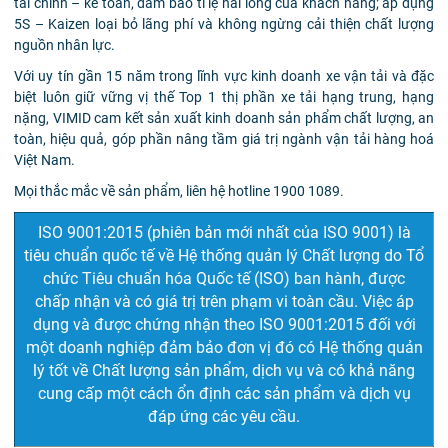
tài chính – kế toán, đảm bảo tỉ lệ hài lòng của khách hàng; áp dụng
5S – Kaizen loại bỏ lãng phí và không ngừng cải thiện chất lượng
nguồn nhân lực.
Với uy tín gần 15 năm trong lĩnh vực kinh doanh xe vận tải và đặc
biệt luôn giữ vững vị thế Top 1 thị phần xe tải hạng trung, hạng
nặng, VIMID cam kết sản xuất kinh doanh sản phẩm chất lượng, an
toàn, hiệu quả, góp phần nâng tầm giá trị ngành vận tải hàng hoá
Việt Nam.
Mọi thắc mắc về sản phẩm, liên hệ hotline 1900 1089.
ISO 9001:2015 (phiên bản mới nhất của ISO 9001) là
tiêu chuẩn quốc tế về Hệ thống quản lý Chất lượng do Tổ
chức Tiêu chuẩn hóa Quốc tế (ISO) ban hành, được
chấp nhận và có giá trị trên phạm vi toàn cầu. Việc áp
dụng và được chứng nhận theo ISO 9001:2015 đối với
một doanh nghiệp đảm bảo đơn vị đó có Hệ thống quản
lý tốt về Chất lượng sản phẩm, dịch vụ và có khả năng
cung cấp một cách ổn định các sản phẩm và dịch vụ
đáp ứng các yêu cầu.