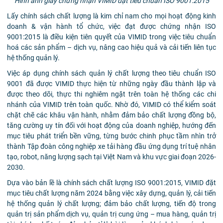
Hình ảnh giấy chứng nhận VIMID đạt tiêu chuẩn ISO 9001:2015
Lấy chính sách chất lượng là kim chỉ nam cho mọi hoạt động kinh
doanh & vận hành tổ chức, việc đạt được chứng nhận ISO
9001:2015 là điều kiện tiên quyết của VIMID trong việc tiêu chuẩn
hoá các sản phẩm – dịch vụ, nâng cao hiệu quả và cải tiến liên tục
hệ thống quản lý.
Việc áp dụng chính sách quản lý chất lượng theo tiêu chuẩn ISO
9001 đã được VIMID thực hiện từ những ngày đầu thành lập và
được theo dõi, thực thi nghiêm ngặt trên toàn hệ thống các chi
nhánh của VIMID trên toàn quốc. Nhờ đó, VIMID có thể kiểm soát
chặt chẽ các khâu vận hành, nhằm đảm bảo chất lượng đồng bộ,
tăng cường uy tín đối với hoạt động của doanh nghiệp, hướng đến
mục tiêu phát triển bền vững, từng bước chinh phục tầm nhìn trở
thành Tập đoàn công nghiệp xe tải hàng đầu ứng dụng trí tuệ nhân
tạo, robot, năng lượng sạch tại Việt Nam và khu vực giai đoạn 2026-
2030.
Dựa vào bản lề là chính sách chất lượng ISO 9001:2015, VIMID đặt
mục tiêu chất lượng năm 2024 bằng việc xây dựng, quản lý, cải tiến
hệ thống quản lý chất lượng; đảm bảo chất lượng, tiến độ trong
quản trị sản phẩm dịch vụ, quản trị cung ứng – mua hàng, quản trị