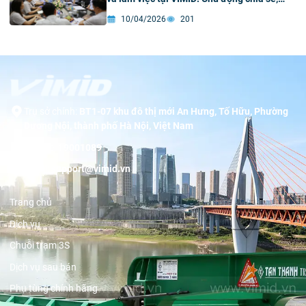
thúc đẩy thu hút doanh nghiệp hoạt động
10/04/2026
201
xuất nhập khẩu qua địa bàn tỉnh
Trụ sở chính:
BT1-07 khu đô thị mới An Hưng, Tố Hữu, Phường
Dương Nội, thành phố Hà Nội, Việt Nam
Hotline:
19001089
Email:
support@vimid.vn
Trang chủ
Dịch vụ
Chuỗi trạm 3S
Dịch vụ sau bán
Phụ tùng chính hãng