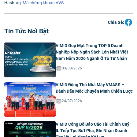
Hashtag:
Mã chứng khoán VVS
Chia Sẻ:
Tin Tức Nổi Bật
VIMID Góp Mặt Trong TOP 5 Doanh
Nghiệp Nộp Ngân Sách Lớn Nhất Việt
Nam Năm 2026 Ngành Ô Tô Tư Nhân
03/08/2026
VIMID Động Thổ Nhà Máy VMASS –
Đánh Dấu Mốc Chuyển Mình Chiến Lược
24/07/2026
VIMID Công Bố Báo Cáo Tài Chính Quý
II: Tiếp Tục Bứt Phá, Ghi Nhận Doanh
Thu Và Lợi Nhuận Kỷ Lục