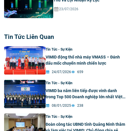
23/07/2026
Tin Tức Liên Quan
Tin Tức - Sự Kiện
VIMID động thổ nhà máy VMASS – Đánh
dấu mốc chuyển mình chiến lược
24/07/2026
659
Tin Tức - Sự Kiện
VIMID ba năm liên tiếp được vinh danh
trong Top 500 Doanh nghiệp lớn nhất Việt
Nam
08/01/2025
238
Tin Tức - Sự Kiện
Đoàn công tác UBND tỉnh Quảng Ninh thăm
và làm việc tại VIMID: Chủ động chia sẻ,