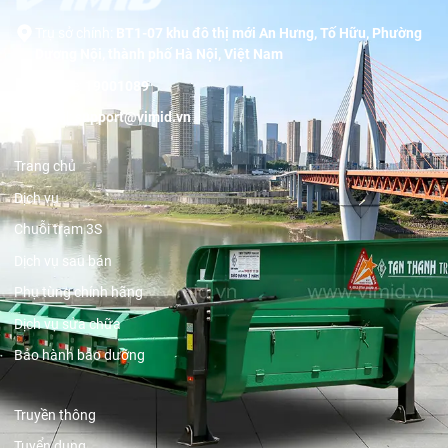
Trụ sở chính:
BT1-07 khu đô thị mới An Hưng, Tố Hữu, Phường
Dương Nội, thành phố Hà Nội, Việt Nam
Hotline:
19001089
Email:
support@vimid.vn
Trang chủ
Dịch vụ
Chuỗi trạm 3S
Dịch vụ sau bán
Phụ tùng chính hãng
Dịch vụ sửa chữa
Bảo hành bảo dưỡng
Truyền thông
Tuyển dụng