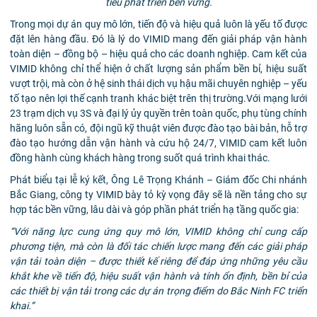
tiêu phát triển bền vững.
Trong mọi dự án quy mô lớn, tiến độ và hiệu quả luôn là yếu tố được
đặt lên hàng đầu. Đó là lý do VIMID mang đến giải pháp vận hành
toàn diện – đồng bộ – hiệu quả cho các doanh nghiệp. Cam kết của
VIMID không chỉ thể hiện ở chất lượng sản phẩm bền bỉ, hiệu suất
vượt trội, mà còn ở hệ sinh thái dịch vụ hậu mãi chuyên nghiệp – yếu
tố tạo nên lợi thế cạnh tranh khác biệt trên thị trường.Với mạng lưới
23 trạm dịch vụ 3S và đại lý ủy quyền trên toàn quốc, phụ tùng chính
hãng luôn sẵn có, đội ngũ kỹ thuật viên được đào tạo bài bản, hỗ trợ
đào tạo hướng dẫn vận hành và cứu hộ 24/7, VIMID cam kết luôn
đồng hành cùng khách hàng trong suốt quá trình khai thác.
Phát biểu tại lễ ký kết, Ông Lê Trọng Khánh – Giám đốc Chi nhánh
Bắc Giang, công ty VIMID bày tỏ kỳ vọng đây sẽ là nền tảng cho sự
hợp tác bền vững, lâu dài và góp phần phát triển hạ tầng quốc gia:
“Với năng lực cung ứng quy mô lớn, VIMID không chỉ cung cấp
phương tiện, mà còn là đối tác chiến lược mang đến các giải pháp
vận tải toàn diện – được thiết kế riêng để đáp ứng những yêu cầu
khắt khe về tiến độ, hiệu suất vận hành và tính ổn định, bền bỉ của
các thiết bị vận tải trong các dự án trọng điểm do Bắc Ninh FC triển
khai.”