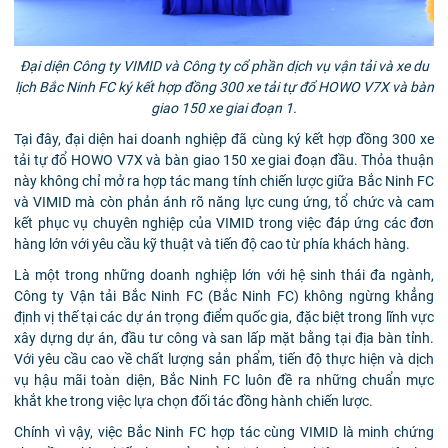
Đại diện Công ty VIMID và Công ty cổ phần dịch vụ vận tải và xe du
lịch Bắc Ninh FC ký kết hợp đồng 300 xe tải tự đổ HOWO V7X và bàn
giao 150 xe giai đoạn 1.
Tại đây, đại diện hai doanh nghiệp đã cùng ký kết hợp đồng 300 xe
tải tự đổ HOWO V7X và bàn giao 150 xe giai đoạn đầu. Thỏa thuận
này không chỉ mở ra hợp tác mang tính chiến lược giữa Bắc Ninh FC
và VIMID mà còn phản ánh rõ năng lực cung ứng, tổ chức và cam
kết phục vụ chuyên nghiệp của VIMID trong việc đáp ứng các đơn
hàng lớn với yêu cầu kỹ thuật và tiến độ cao từ phía khách hàng.
Là một trong những doanh nghiệp lớn với hệ sinh thái đa ngành,
Công ty Vận tải Bắc Ninh FC
(Bắc Ninh FC) không ngừng khẳng
định vị thế tại các dự án trọng điểm quốc gia, đặc biệt trong lĩnh vực
xây dựng dự án, đầu tư công và san lấp mặt bằng tại địa bàn tỉnh.
Với yêu cầu cao về chất lượng sản phẩm, tiến độ thực hiện và dịch
vụ hậu mãi toàn diện, Bắc Ninh FC luôn đề ra những chuẩn mực
khắt khe trong việc lựa chọn đối tác đồng hành chiến lược.
Chính vì vậy, việc Bắc Ninh FC hợp tác cùng VIMID là minh chứng