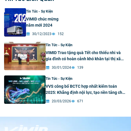
Tin Tức - Sự Kiện
VIMID chúc mừng
năm mới 2024
30/12/2023
152
Tin Tức - Sự Kiện
VIMID Trao tặng quà Tết cho thiếu nhi và
gia đình có hoàn cảnh khó khăn tại thị xã
Sơn Tây
30/01/2024
139
Tin Tức - Sự Kiện
VVS công bố BCTC hợp nhất kiểm toán
2025: Khẳng định nội lực, tạo nền tảng cho
giai đoạn bứt phá 2026–2030
20/03/2026
671