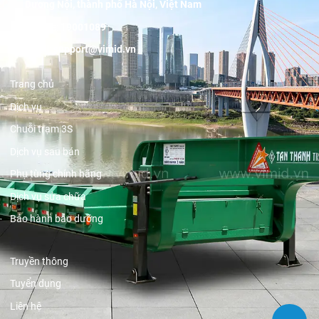
Dương Nội, thành phố Hà Nội, Việt Nam
Hotline:
19001089
Email:
support@vimid.vn
Trang chủ
Dịch vụ
Chuỗi trạm 3S
Dịch vụ sau bán
Phụ tùng chính hãng
Dịch vụ sửa chữa
Bảo hành bảo dưỡng
Truyền thông
Tuyển dụng
Liên hệ