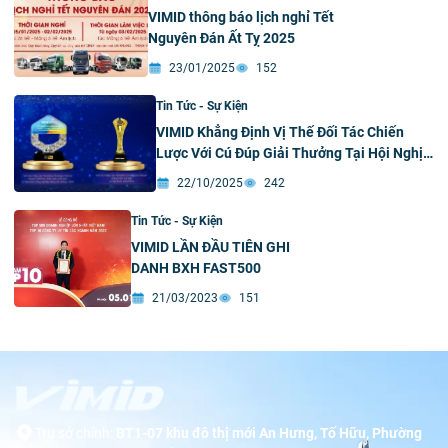
VIMID thông báo lịch nghỉ Tết
Nguyên Đán Ất Tỵ 2025
23/01/2025
152
Tin Tức - Sự Kiện
VIMID Khẳng Định Vị Thế Đối Tác Chiến
Lược Với Cú Đúp Giải Thưởng Tại Hội Nghị
Đối Tác Toàn Cầu Của Tập Đoàn Công
22/10/2025
242
Nghiệp Nặng Sơn Đông Và Tập Đoàn
Sinotruk
Tin Tức - Sự Kiện
VIMID LẦN ĐẦU TIÊN GHI
DANH BXH FAST500
21/03/2023
151
Trụ sở chính:
BT1-07 khu đô thị mới An Hưng, Tố Hữu, Phường