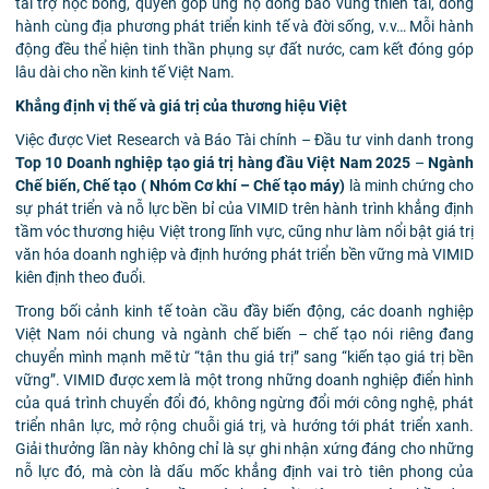
tài trợ học bổng, quyên góp ủng hộ đồng bào vùng thiên tai, đồng
hành cùng địa phương phát triển kinh tế và đời sống, v.v… Mỗi hành
động đều thể hiện tinh thần phụng sự đất nước, cam kết đóng góp
lâu dài cho nền kinh tế Việt Nam.
Khẳng định vị thế và giá trị của thương hiệu Việt
Việc được Viet Research và Báo Tài chính – Đầu tư vinh danh trong
Top 10 Doanh nghiệp tạo giá trị hàng đầu Việt Nam 2025
–
Ngành
Chế biến, Chế tạo ( Nhóm Cơ khí – Chế tạo máy)
là minh chứng cho
sự phát triển và nỗ lực bền bỉ của VIMID trên hành trình khẳng định
tầm vóc thương hiệu Việt trong lĩnh vực, cũng như làm nổi bật giá trị
văn hóa doanh nghiệp và định hướng phát triển bền vững mà VIMID
kiên định theo đuổi.
Trong bối cảnh kinh tế toàn cầu đầy biến động, các doanh nghiệp
Việt Nam nói chung và ngành chế biến – chế tạo nói riêng đang
chuyển mình mạnh mẽ từ “tận thu giá trị” sang “kiến tạo giá trị bền
vững”. VIMID được xem là một trong những doanh nghiệp điển hình
của quá trình chuyển đổi đó, không ngừng đổi mới công nghệ, phát
triển nhân lực, mở rộng chuỗi giá trị, và hướng tới phát triển xanh.
Giải thưởng lần này không chỉ là sự ghi nhận xứng đáng cho những
nỗ lực đó, mà còn là dấu mốc khẳng định vai trò tiên phong của