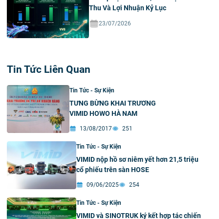
Thu Và Lợi Nhuận Kỷ Lục
23/07/2026
Tin Tức Liên Quan
Tin Tức - Sự Kiện
TƯNG BỪNG KHAI TRƯƠNG
VIMID HOWO HÀ NAM
13/08/2017
251
Tin Tức - Sự Kiện
VIMID nộp hồ sơ niêm yết hơn 21,5 triệu
cổ phiếu trên sàn HOSE
09/06/2025
254
Tin Tức - Sự Kiện
VIMID và SINOTRUK ký kết hợp tác chiến