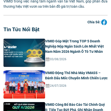
VIMID trong việc nâng tầm ngành vận tải Việt Nam, góp phần đưa
thương hiệu Việt vươn xa trên bản đồ giá trị toàn cầu.
Chia Sẻ:
Tin Tức Nổi Bật
VIMID Góp Mặt Trong TOP 5 Doanh
Nghiệp Nộp Ngân Sách Lớn Nhất Việt
Nam Năm 2026 Ngành Ô Tô Tư Nhân
03/08/2026
VIMID Động Thổ Nhà Máy VMASS –
Đánh Dấu Mốc Chuyển Mình Chiến Lược
24/07/2026
VIMID Công Bố Báo Cáo Tài Chính Quý
II: Tiếp Tục Bứt Phá, Ghi Nhận Doanh