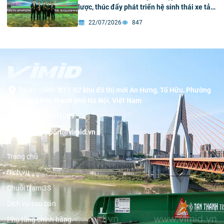
lược, thúc đẩy phát triển hệ sinh thái xe tải
xanh và thông minh tại Việt Nam
22/07/2026
847
Trụ sở chính:
BT1-07 khu đô thị mới An Hưng, Tố Hữu, Phường
Dương Nội, thành phố Hà Nội, Việt Nam
Hotline:
19001089
Email:
support@vimid.vn
Trang chủ
Dịch vụ
Chuỗi trạm 3S
Dịch vụ sau bán
Phụ tùng chính hãng