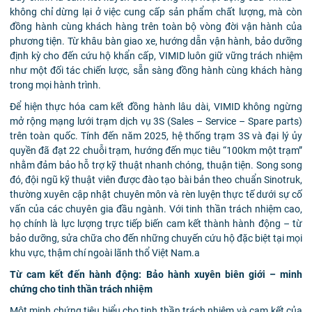
không chỉ dừng lại ở việc cung cấp sản phẩm chất lượng, mà còn
đồng hành cùng khách hàng trên toàn bộ vòng đời vận hành của
phương tiện. Từ khâu bàn giao xe, hướng dẫn vận hành, bảo dưỡng
định kỳ cho đến cứu hộ khẩn cấp, VIMID luôn giữ vững trách nhiệm
như một đối tác chiến lược, sẵn sàng đồng hành cùng khách hàng
trong mọi hành trình.
Để hiện thực hóa cam kết đồng hành lâu dài, VIMID không ngừng
mở rộng mạng lưới trạm dịch vụ 3S (Sales – Service – Spare parts)
trên toàn quốc. Tính đến năm 2025, hệ thống trạm 3S và đại lý ủy
quyền đã đạt 22 chuỗi trạm, hướng đến mục tiêu “100km một trạm”
nhằm đảm bảo hỗ trợ kỹ thuật nhanh chóng, thuận tiện. Song song
đó, đội ngũ kỹ thuật viên được đào tạo bài bản theo chuẩn Sinotruk,
thường xuyên cập nhật chuyên môn và rèn luyện thực tế dưới sự cố
vấn của các chuyên gia đầu ngành. Với tinh thần trách nhiệm cao,
họ chính là lực lượng trực tiếp biến cam kết thành hành động – từ
bảo dưỡng, sửa chữa cho đến những chuyến cứu hộ đặc biệt tại mọi
khu vực, thậm chí ngoài lãnh thổ Việt Nam.a
Từ cam kết đến hành động: Bảo hành xuyên biên giới – minh
chứng cho tinh thần trách nhiệm
Một minh chứng tiêu biểu cho tinh thần trách nhiệm và cam kết của