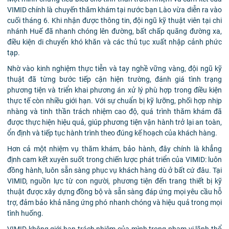
VIMID chính là chuyến thăm khám tại nước bạn Lào vừa diễn ra vào
cuối tháng 6. Khi nhận được thông tin, đội ngũ kỹ thuật viên tại chi
nhánh Huế đã nhanh chóng lên đường, bất chấp quãng đường xa,
điều kiện di chuyển khó khăn và các thủ tục xuất nhập cảnh phức
tạp.
Nhờ vào kinh nghiệm thực tiễn và tay nghề vững vàng, đội ngũ kỹ
thuật đã từng bước tiếp cận hiện trường, đánh giá tình trạng
phương tiện và triển khai phương án xử lý phù hợp trong điều kiện
thực tế còn nhiều giới hạn. Với sự chuẩn bị kỹ lưỡng, phối hợp nhịp
nhàng và tinh thần trách nhiệm cao độ, quá trình thăm khám đã
được thực hiện hiệu quả, giúp phương tiện vận hành trở lại an toàn,
ổn định và tiếp tục hành trình theo đúng kế hoạch của khách hàng.
Hơn cả một nhiệm vụ thăm khám, bảo hành, đây chính là khẳng
định cam kết xuyên suốt trong chiến lược phát triển của VIMID: luôn
đồng hành, luôn sẵn sàng phục vụ khách hàng dù ở bất cứ đâu. Tại
VIMID, nguồn lực từ con người, phương tiện đến trang thiết bị kỹ
thuật được xây dựng
đồng bộ và sẵn sàng đáp ứng mọi yêu cầu hỗ
trợ, đảm bảo khả năng ứng phó nhanh chóng và hiệu quả trong mọi
tình huống.
VIMID không giới hạn trách nhiệm của mình trong phạm vi lãnh thổ