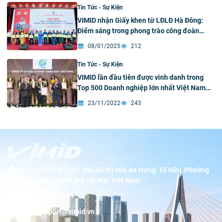
Tin Tức - Sự Kiện
VIMID nhận Giấy khen từ LĐLĐ Hà Đông:
Điểm sáng trong phong trào công đoàn
2024
08/01/2025
212
Tin Tức - Sự Kiện
VIMID lần đầu tiên được vinh danh trong
Top 500 Doanh nghiệp lớn nhất Việt Nam
năm 2022 (VNR500)
23/11/2022
243
Trụ sở chính:
BT1-07 khu đô thị mới An Hưng, Tố Hữu, Phường
Dương Nội, thành phố Hà Nội, Việt Nam
Hotline:
19001089
Email:
support@vimid.vn