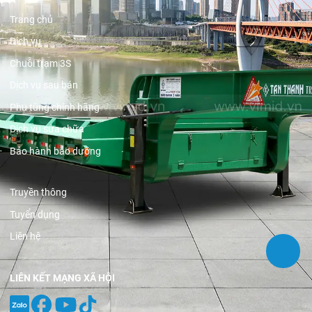
Trang chủ
Dịch vụ
Chuỗi trạm 3S
Dịch vụ sau bán
Phụ tùng chính hãng
Dịch vụ sửa chữa
Bảo hành bảo dưỡng
Truyền thông
Tuyển dụng
Liên hệ
LIÊN KẾT MẠNG XÃ HỘI