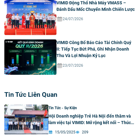
VIMID Động Thổ Nhà Máy VMASS –
Đánh Dấu Mốc Chuyển Mình Chiến Lược
24/07/2026
VIMID Công Bố Báo Cáo Tài Chính Quý
II: Tiếp Tục Bứt Phá, Ghi Nhận Doanh
Thu Và Lợi Nhuận Kỷ Lục
23/07/2026
Tin Tức Liên Quan
Tin Tức - Sự Kiện
Hội Doanh nghiệp Trẻ Hà Nội đến thăm và
làm việc tại VIMID: Mở rộng kết nối – Thúc
đẩy hợp tác bền vững
15/05/2025
209