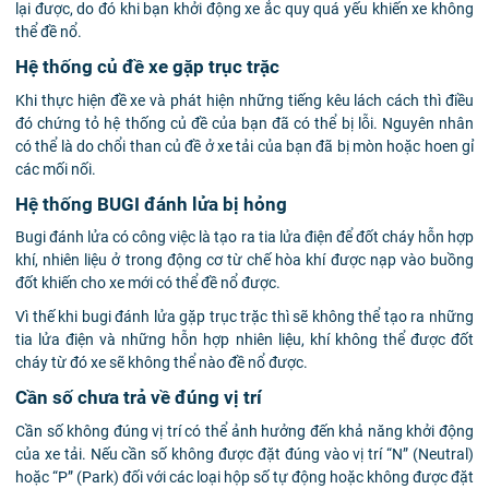
lại được, do đó khi bạn khởi động xe ắc quy quá yếu khiến xe không
thể đề nổ.
Hệ thống củ đề xe gặp trục trặc
Khi thực hiện đề xe và phát hiện những tiếng kêu lách cách thì điều
đó chứng tỏ hệ thống củ đề của bạn đã có thể bị lỗi. Nguyên nhân
có thể là do chổi than củ đề ở xe tải của bạn đã bị mòn hoặc hoen gỉ
các mối nối.
Hệ thống BUGI đánh lửa bị hỏng
Bugi đánh lửa có công việc là tạo ra tia lửa điện để đốt cháy hỗn hợp
khí, nhiên liệu ở trong động cơ từ chế hòa khí được nạp vào buồng
đốt khiến cho xe mới có thể đề nổ được.
Vì thế khi bugi đánh lửa gặp trục trặc thì sẽ không thể tạo ra những
tia lửa điện và những hỗn hợp nhiên liệu, khí không thể được đốt
cháy từ đó xe sẽ không thể nào đề nổ được.
Cần số chưa trả về đúng vị trí
Cần số không đúng vị trí có thể ảnh hưởng đến khả năng khởi động
của xe tải. Nếu cần số không được đặt đúng vào vị trí “N” (Neutral)
hoặc “P” (Park) đối với các loại hộp số tự động hoặc không được đặt