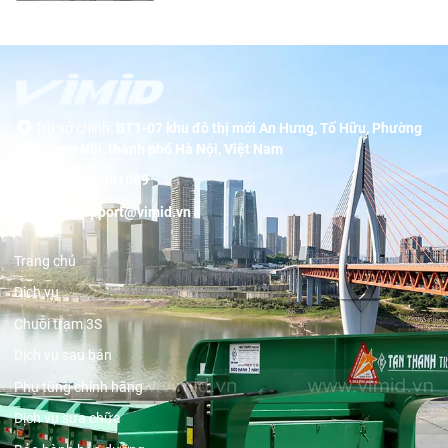
Trụ sở chính:
BT1-07 khu đô thị mới An Hưng, Tố Hữu, Phường
Dương Nội, thành phố Hà Nội, Việt Nam
Hotline:
19001089
Email:
support@vimid.vn
Trang chủ
Dịch vụ
Chuỗi trạm 3S
Dịch vụ sau bán
Phụ tùng chính hãng
Dịch vụ sửa chữa