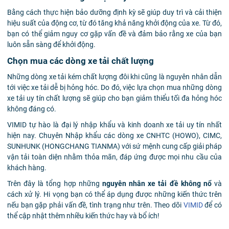
Bằng cách thực hiện bảo dưỡng định kỳ sẽ giúp duy trì và cải thiện
hiệu suất của động cơ, từ đó tăng khả năng khởi động của xe. Từ đó,
bạn có thể giảm nguy cơ gặp vấn đề và đảm bảo rằng xe của bạn
luôn sẵn sàng để khởi động.
Chọn mua các dòng xe tải chất lượng
Những dòng xe tải kém chất lượng đôi khi cũng là nguyên nhân dẫn
tới việc xe tải dễ bị hỏng hóc. Do đó, việc lựa chọn mua những dòng
xe tải uy tín chất lượng sẽ giúp cho bạn giảm thiểu tối đa hỏng hóc
không đáng có.
VIMID tự hào là đại lý nhập khẩu và kinh doanh xe tải uy tín nhất
hiện nay. Chuyên Nhập khẩu các dòng xe CNHTC (HOWO), CIMC,
SUNHUNK (HONGCHANG TIANMA) với sứ mệnh cung cấp giải pháp
vận tải toàn diện nhằm thỏa mãn, đáp ứng được mọi nhu cầu của
khách hàng.
Trên đây là tổng hợp những
nguyên nhân xe tải đề không nổ
và
cách xử lý. Hi vọng bạn có thể áp dụng được những kiến thức trên
nếu bạn gặp phải vấn đề, tình trạng như trên. Theo dõi
VIMID
để có
thể cập nhật thêm nhiều kiến thức hay và bổ ích!