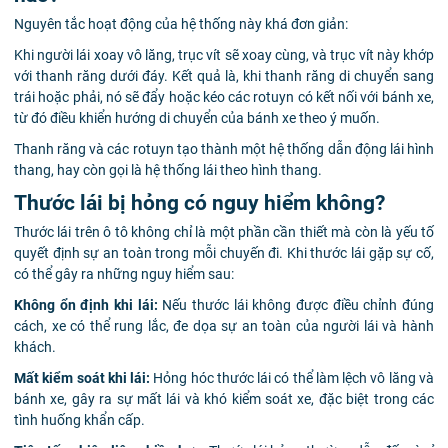
Nguyên tắc hoạt động của hệ thống này khá đơn giản:
Khi người lái xoay vô lăng, trục vít sẽ xoay cùng, và trục vít này khớp
với thanh răng dưới đáy. Kết quả là, khi thanh răng di chuyển sang
trái hoặc phải, nó sẽ đẩy hoặc kéo các rotuyn có kết nối với bánh xe,
từ đó điều khiển hướng di chuyển của bánh xe theo ý muốn.
Thanh răng và các rotuyn tạo thành một hệ thống dẫn động lái hình
thang, hay còn gọi là hệ thống lái theo hình thang.
Thước lái bị hỏng có nguy hiểm không?
Thước lái trên ô tô không chỉ là một phần cần thiết mà còn là yếu tố
quyết định sự an toàn trong mỗi chuyến đi. Khi thước lái gặp sự cố,
có thể gây ra những nguy hiểm sau:
Không ổn định khi lái:
Nếu thước lái không được điều chỉnh đúng
cách, xe có thể rung lắc, đe dọa sự an toàn của người lái và hành
khách.
Mất kiểm soát khi lái:
Hỏng hóc thước lái có thể làm lệch vô lăng và
bánh xe, gây ra sự mất lái và khó kiểm soát xe, đặc biệt trong các
tình huống khẩn cấp.