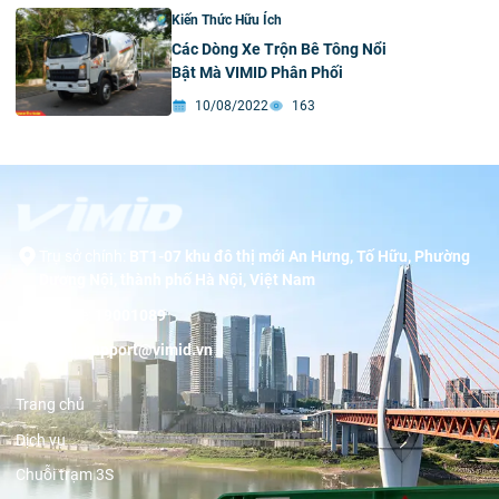
Kiến Thức Hữu Ích
Các Dòng Xe Trộn Bê Tông Nổi
Bật Mà VIMID Phân Phối
10/08/2022
163
Trụ sở chính:
BT1-07 khu đô thị mới An Hưng, Tố Hữu, Phường
Dương Nội, thành phố Hà Nội, Việt Nam
Hotline:
19001089
Email:
support@vimid.vn
Trang chủ
Dịch vụ
Chuỗi trạm 3S