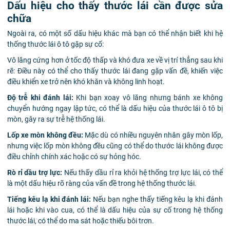
Dấu hiệu cho thấy thước lái cần được sửa
chữa
Ngoài ra, có một số dấu hiệu khác mà bạn có thể nhận biết khi hệ
thống thước lái ô tô gặp sự cố:
Vô lăng cứng hơn ở tốc độ thấp và khó đưa xe về vị trí thẳng sau khi
rẽ: Điều này có thể cho thấy thước lái đang gặp vấn đề, khiến việc
điều khiển xe trở nên khó khăn và không linh hoạt.
Độ trễ khi đánh lái:
Khi bạn xoay vô lăng nhưng bánh xe không
chuyển hướng ngay lập tức, có thể là dấu hiệu của thước lái ô tô bị
mòn, gây ra sự trễ hệ thống lái.
Lốp xe mòn không đều:
Mặc dù có nhiều nguyên nhân gây mòn lốp,
nhưng việc lốp mòn không đều cũng có thể do thước lái không được
điều chỉnh chính xác hoặc có sự hỏng hóc.
Rò rỉ dầu trợ lực:
Nếu thấy dầu rỉ ra khỏi hệ thống trợ lực lái, có thể
là một dấu hiệu rõ ràng của vấn đề trong hệ thống thước lái.
Tiếng kêu lạ khi đánh lái:
Nếu bạn nghe thấy tiếng kêu lạ khi đánh
lái hoặc khi vào cua, có thể là dấu hiệu của sự cố trong hệ thống
thước lái, có thể do ma sát hoặc thiếu bôi trơn.