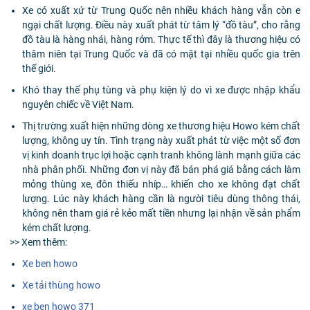
Xe có xuất xứ từ Trung Quốc nên nhiều khách hàng vẫn còn e
ngại chất lượng. Điều này xuất phát từ tâm lý “đồ tàu”, cho rằng
đồ tàu là hàng nhái, hàng rởm. Thực tế thì đây là thương hiệu có
thâm niên tại Trung Quốc và đã có mặt tại nhiều quốc gia trên
thế giới.
Khó thay thế phụ tùng và phụ kiện lý do vì xe được nhập khẩu
nguyên chiếc về Việt Nam.
Thị trường xuất hiện những dòng xe thương hiệu Howo kém chất
lượng, không uy tín. Tình trạng này xuất phát từ việc một số đơn
vị kinh doanh trục lợi hoặc cạnh tranh không lành mạnh giữa các
nhà phân phối. Những đơn vị này đã bán phá giá bằng cách làm
mỏng thùng xe, đôn thiếu nhíp… khiến cho xe không đạt chất
lượng. Lúc này khách hàng cần là người tiêu dùng thông thái,
không nên tham giá rẻ kẻo mất tiền nhưng lại nhận về sản phẩm
kém chất lượng.
>> Xem thêm:
Xe ben howo
Xe tải thùng howo
xe ben howo 371