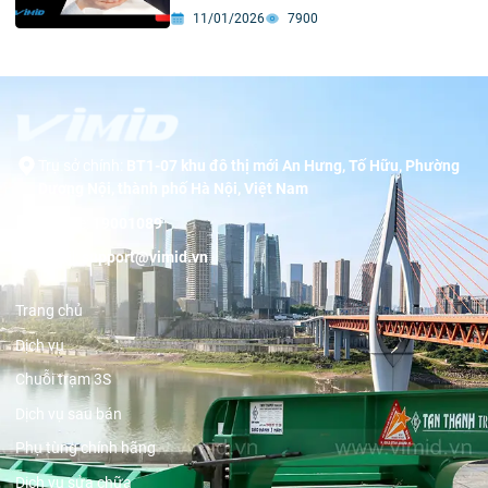
11/01/2026
7900
Trụ sở chính:
BT1-07 khu đô thị mới An Hưng, Tố Hữu, Phường
Dương Nội, thành phố Hà Nội, Việt Nam
Hotline:
19001089
Email:
support@vimid.vn
Trang chủ
Dịch vụ
Chuỗi trạm 3S
Dịch vụ sau bán
Phụ tùng chính hãng
Dịch vụ sửa chữa