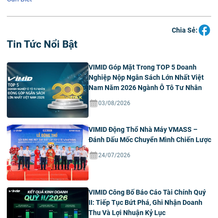
Chia Sẻ:
Tin Tức Nổi Bật
VIMID Góp Mặt Trong TOP 5 Doanh
Nghiệp Nộp Ngân Sách Lớn Nhất Việt
Nam Năm 2026 Ngành Ô Tô Tư Nhân
03/08/2026
VIMID Động Thổ Nhà Máy VMASS –
Đánh Dấu Mốc Chuyển Mình Chiến Lược
24/07/2026
VIMID Công Bố Báo Cáo Tài Chính Quý
II: Tiếp Tục Bứt Phá, Ghi Nhận Doanh
Thu Và Lợi Nhuận Kỷ Lục