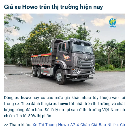
Giá xe Howo trên thị trường hiện nay
Dòng
xe howo
này có các mức giá khác nhau tùy thuộc vào tải
trọng xe. Theo đánh thì
giá xe howo
tốt nhất trên thị trường và chất
lượng cũng đảm bảo. Đó là lý do tại sao ở thị trường Việt Nam nó
chiếm lĩnh tới 80% thị phần.
>> Tham khảo:
Xe Tải Thùng Howo A7 4 Chân Giá Bao Nhiêu: Có