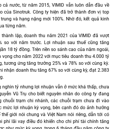
ắp cả nước, từ năm 2015, VIMID vẫn luôn dẫn đầu về
của Sinotruk. Công ty hiện đã trở thành đơn vị top
g trung và hạng nặng mới 100%. Nhờ đó, kết quả kinh
qua từng năm.
 thành lập, doanh thu năm 2021 của VIMID đã vượt
% so với năm trước. Lợi nhuận sau thuế cũng tăng
gần 18 tỷ đồng. Trên nền so sánh cao của năm ngoái,
am vọng cho năm 2022 với mục tiêu doanh thu 4.000 tỷ
g, tương ứng tăng trưởng 25% và 78% so với cùng kỳ.
hi nhận doanh thu tăng 67% so với cùng kỳ, đạt 2.383
g.
ng nghìn tỷ nhưng lợi nhuận vẫn ở mức khá thấp, chưa
guyễn Vũ Trụ cho biết nguyên nhân do công ty đang
g chuỗi trạm chi nhánh, các chuỗi trạm chưa đi vào
c mức lợi nhuận kỳ vọng, bên cạnh đó do ảnh hưởng
ế thế giới nói chung và Việt Nam nói riêng, dẫn tới có
i phí lãi vay điều đó khiến cho chi phí tài chính tăng
ợc như mức kỳ vọng, trong 6 tháng đầu năm công ty