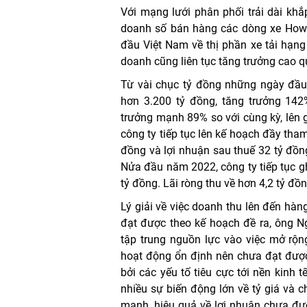
Với mạng lưới phân phối trải dài kh
doanh số bán hàng các dòng xe Howo 
đầu Việt Nam về thị phần xe tải hạn
doanh cũng liên tục tăng trưởng cao 
Từ vài chục tỷ đồng những ngày đầu
hơn 3.200 tỷ đồng, tăng trưởng 142
trưởng mạnh 89% so với cùng kỳ, lên 
công ty tiếp tục lên kế hoạch đầy th
đồng và lợi nhuận sau thuế 32 tỷ đồn
Nửa đầu năm 2022, công ty tiếp tục g
tỷ đồng. Lãi ròng thu về hơn 4,2 tỷ đồn
Lý giải về việc doanh thu lên đến hà
đạt được theo kế hoạch đề ra, ông N
tập trung nguồn lực vào việc mở rộn
hoạt động ổn định nên chưa đạt đượ
bởi các yếu tố tiêu cực tới nền kinh t
nhiều sự biến động lớn về tỷ giá và ch
mạnh, hiệu quả về lợi nhuận chưa đư