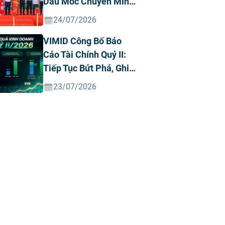
Dấu Mốc Chuyển Mình
Chiến Lược
24/07/2026
VIMID Công Bố Báo
Cáo Tài Chính Quý II:
Tiếp Tục Bứt Phá, Ghi
Nhận Doanh Thu Và
23/07/2026
Lợi Nhuận Kỷ Lục