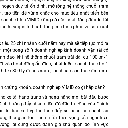
 hoạch duy trì ổn đinh, mở rộng hệ thống chuỗi trạm
n, tạo tiền đề vững chắc cho mục tiêu phát triển bền
h doanh chính VIMID cũng có các hoạt động đầu tư tài
ăng hiệu quả từ hoạt động tài chính phục vụ sản xuất
tiêu 25 chi nhánh cuối năm nay mà sẽ tiếp tục mở ra
 một trong số ít doanh nghiệp kinh doanh vận tải có
nh đạo, khi hệ thống chuỗi trạm trải dài cứ 100km/1
i vào hoạt động ổn định, phát triển, doanh thu cho 1
00 đến 300 tỷ đồng /năm , lợi nhuận sau thuế đạt mức
ường xe tải hạng trung và hạng nặng mới bắt đầu bước
Định hướng đẩy nhanh tiến độ đầu tư công của Chính
c dự báo sẽ tiếp tục thúc đẩy sự bùng nổ doanh số
ong thời gian tới. Thêm nữa, triển vọng của ngành xe
tương lai cũng được đánh giá khả quan do lĩnh vực