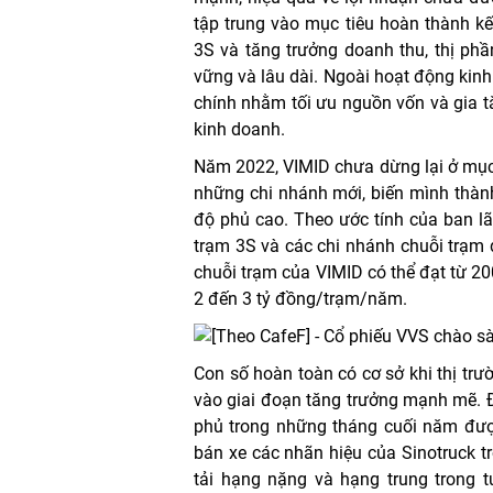
tập trung vào mục tiêu hoàn thành kế
3S và tăng trưởng doanh thu, thị phầ
vững và lâu dài. Ngoài hoạt động kin
chính nhằm tối ưu nguồn vốn và gia t
kinh doanh.
Năm 2022, VIMID chưa dừng lại ở mục 
những chi nhánh mới, biến mình thành
độ phủ cao. Theo ước tính của ban lã
trạm 3S và các chi nhánh chuỗi trạm đ
chuỗi trạm của VIMID có thể đạt từ 2
2 đến 3 tỷ đồng/trạm/năm.
Con số hoàn toàn có cơ sở khi thị tr
vào giai đoạn tăng trưởng mạnh mẽ. 
phủ trong những tháng cuối năm đượ
bán xe các nhãn hiệu của Sinotruck tr
tải hạng nặng và hạng trung trong 