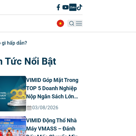
 gì hấp dẫn?
n Tức Nổi Bật
VIMID Góp Mặt Trong
TOP 5 Doanh Nghiệp
Nộp Ngân Sách Lớn
Nhất Việt Nam Năm
03/08/2026
2026 Ngành Ô Tô Tư
VIMID Động Thổ Nhà
Nhân
Máy VMASS – Đánh