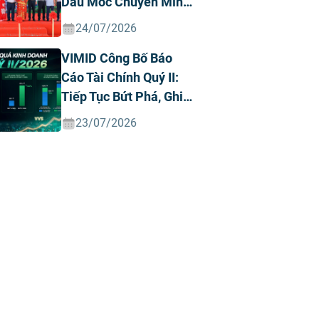
Dấu Mốc Chuyển Mình
Chiến Lược
24/07/2026
VIMID Công Bố Báo
Cáo Tài Chính Quý II:
Tiếp Tục Bứt Phá, Ghi
Nhận Doanh Thu Và
23/07/2026
Lợi Nhuận Kỷ Lục