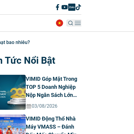
hạt bao nhiêu?
n Tức Nổi Bật
VIMID Góp Mặt Trong
TOP 5 Doanh Nghiệp
Nộp Ngân Sách Lớn
Nhất Việt Nam Năm
03/08/2026
2026 Ngành Ô Tô Tư
VIMID Động Thổ Nhà
Nhân
Máy VMASS – Đánh