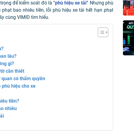
trọng để kiểm soát đó là “
phù hiệu xe tải
” Nhưng
phù
u phạt bao nhiêu tiền, lỗi phù hiệu xe tải hết hạn phạt
ãy cùng VIMID tìm hiểu.
u?
bao lâu?
ững gì?
tờ cần thiết
ơ quan có thẩm quyền
p phù hiệu cho xe
iêu tiền?
ao nhiêu
ải