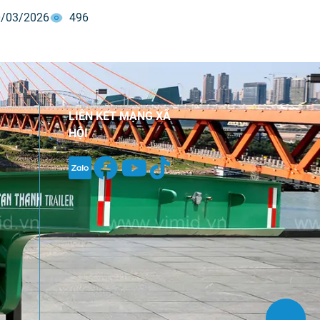
ải pháp vận tải toàn diện, từ sản phẩm
/03/2026
496
ịch vụ hậu mãi, đáp ứng đa dạng nhu
ủa khách hàng.
LIÊN KẾT MẠNG XÃ
HỘI