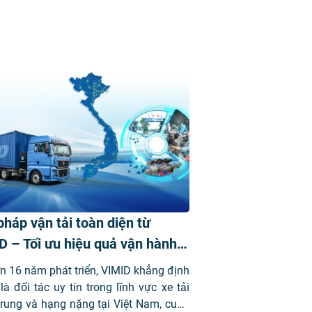
pháp vận tải toàn diện từ
D – Tối ưu hiệu quả vận hành
mọi hành trình
n 16 năm phát triển, VIMID khẳng định
 là đối tác uy tín trong lĩnh vực xe tải
rung và hạng nặng tại Việt Nam, cung