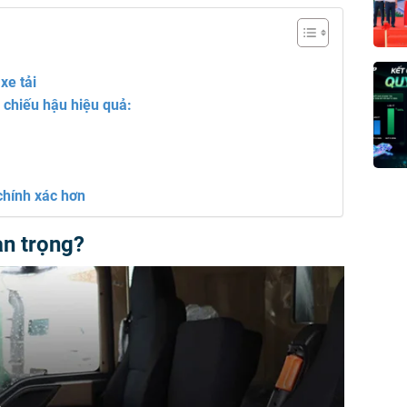
?
xe tải
 chiếu hậu hiệu quả:
chính xác hơn
an trọng?