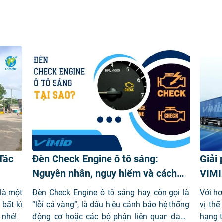
Tác
Đèn Check Engine ô tô sáng:
Giải 
Nguyên nhân, nguy hiểm và cách
VIMI
xử lý
trên 
 là một
Đèn Check Engine ô tô sáng hay còn gọi là
Với hơ
 bất kì
“lỗi cá vàng”, là dấu hiệu cảnh báo hệ thống
vị thế
 nhé!
động cơ hoặc các bộ phận liên quan đang
hạng t