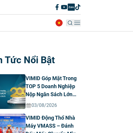
n Tức Nổi Bật
VIMID Góp Mặt Trong
TOP 5 Doanh Nghiệp
Nộp Ngân Sách Lớn
Nhất Việt Nam Năm
03/08/2026
2026 Ngành Ô Tô Tư
VIMID Động Thổ Nhà
Nhân
Máy VMASS – Đánh