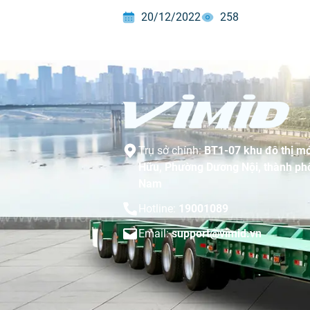
20/12/2022
258
Trụ sở chính:
BT1-07 khu đô thị mớ
Hữu, Phường Dương Nội, thành phố
Nam
Hotline:
19001089
Email:
support@vimid.vn