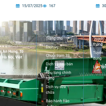
gặp vấn đề. Khi đèn này bật sáng hoặc nhấp
cấp gi
15/07/2025
167
30
nháy, các bạn nên chú ý vì đây có thể là dấu
đến d
hiệu của sự cố cần xử lý sớm nhằm đảm
cầu c
bảo an toàn, giảm chi phí và tránh hư hỏng
lan rộng.
Trang chủ
Truyền
thông
Dịch vụ
i An Hưng, Tố
Tuyển
Chuỗi trạm 3S
 Hà Nội, Việt
dụng
Dịch vụ sau bán
Liên hệ
Phụ tùng chính
hãng
Dịch vụ sửa
chữa
Bảo hành bảo