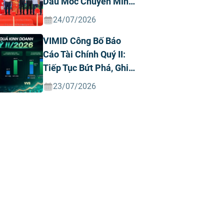
Dấu Mốc Chuyển Mình
Chiến Lược
24/07/2026
VIMID Công Bố Báo
Cáo Tài Chính Quý II:
Tiếp Tục Bứt Phá, Ghi
Nhận Doanh Thu Và
23/07/2026
Lợi Nhuận Kỷ Lục