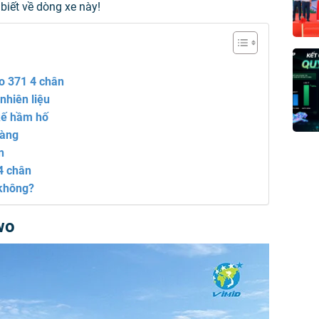
biết về dòng xe này!
owo 371 4 chân
nhiên liệu
kế hầm hố
hàng
n
 4 chân
 không?
owo