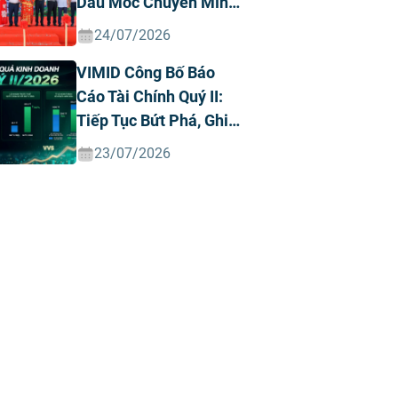
Dấu Mốc Chuyển Mình
Chiến Lược
24/07/2026
VIMID Công Bố Báo
Cáo Tài Chính Quý II:
Tiếp Tục Bứt Phá, Ghi
Nhận Doanh Thu Và
23/07/2026
Lợi Nhuận Kỷ Lục