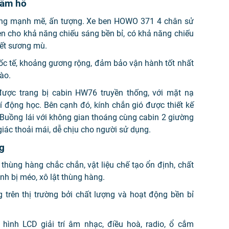
hầm hố
cùng mạnh mẽ, ấn tượng. Xe ben HOWO 371 4 chân sử
n cho khả năng chiếu sáng bền bỉ, có khả năng chiếu
tiết sương mù.
ốc tế, khoảng gương rộng, đảm bảo vận hành tốt nhất
nào.
ược trang bị cabin HW76 truyền thống, với mặt nạ
í động học. Bên cạnh đó, kính chắn gió được thiết kế
. Buồng lái với không gian thoáng cùng cabin 2 giường
iác thoải mái, dễ chịu cho người sử dụng.
g
thùng hàng chắc chắn, vật liệu chế tạo ổn định, chất
ánh bị méo, xô lật thùng hàng.
 trên thị trường bởi chất lượng và hoạt động bền bỉ
hình LCD giải trí âm nhạc, điều hoà, radio, ổ cắm