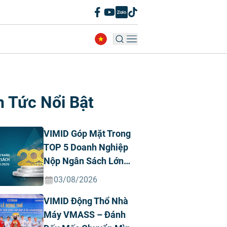
n Tức Nổi Bật
VIMID Góp Mặt Trong
TOP 5 Doanh Nghiệp
Nộp Ngân Sách Lớn
Nhất Việt Nam Năm
03/08/2026
2026 Ngành Ô Tô Tư
VIMID Động Thổ Nhà
Nhân
Máy VMASS – Đánh