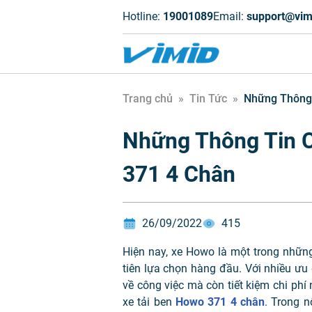
Hotline:
19001089
Email:
support@vim
Trang chủ
»
Tin Tức
»
Những Thông 
Những Thông Tin C
371 4 Chân
26/09/2022
415
Hiện nay, xe Howo là một trong nhữ
tiên lựa chọn hàng đầu. Với nhiều ưu đ
về công việc mà còn tiết kiệm chi phí
xe tải ben
Howo 371 4 chân
. Trong nô