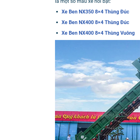
là một số mẫu xe nổi bật:
Xe Ben NX350 8×4 Thùng Đúc
Xe Ben NX400 8×4 Thùng Đúc
Xe Ben NX400 8×4 Thùng Vuông