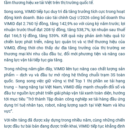
tầm thương hiệu xe tải Việt trên thị trường quốc tế.
Song song, VIMID tiếp tục duy trì đà tăng trưởng tích cực trong hoạt
động kinh doanh. Báo cáo tài chính Quý I/2026 công bố doanh thu
VIMID đạt 2.760 tỷ đồng, tăng 142,9% so với cùng kỳ năm trước; lợi
nhuận trước thuế đạt 208 tỷ đồng, tăng 538,7%; lợi nhuận sau thuế
đạt 166,5 tỷ đồng, tăng 539%. Kết quả này phản ánh hiệu quả từ
chiến lược phát triển, năng lực quản trị và vị thế thương hiệu của
VIMID, đồng thời cho thấy dư địa tăng trưởng của thị trường xe
thương mại khi nhu cầu đầu tư, đổi mới phương tiện và nâng cao
năng lực vận tải tiếp tục gia tăng.
Trong những năm gần đây, VIMID liên tục nâng cao chất lượng sản
phẩm – dịch vụ và đầu tư mở rộng hệ thống chuỗi trạm 3S toàn
quốc. Song song việc giữ vững vị thế Top 1 thị phần xe tải hạng
trung – hạng nặng tại Việt Nam, VIMID đẩy mạnh chuyển đổi số và
đầu tư nguồn lực phát triển giải pháp vận tải xanh toàn diện, hướng
tới mục tiêu “Trở thành Tập đoàn công nghiệp xe tải hàng đầu ứng
dụng trí tuệ nhân tạo, robot, năng lượng sạch tại Việt Nam và khu
vực”.
Với nền tảng đã được xây dựng trong nhiều năm, cùng những chiến
lược đầu tư bài bản đang được triển khai, VIMID tiếp tục khẳng định