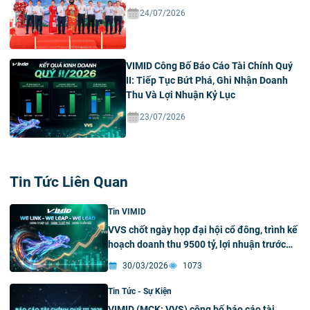
24/07/2026
VIMID Công Bố Báo Cáo Tài Chính Quý
II: Tiếp Tục Bứt Phá, Ghi Nhận Doanh
Thu Và Lợi Nhuận Kỷ Lục
23/07/2026
Tin Tức Liên Quan
Tin VIMID
VVS chốt ngày họp đại hội cổ đông, trình kế
hoạch doanh thu 9500 tỷ, lợi nhuận trước
thuế 460 tỷ
30/03/2026
1073
Tin Tức - Sự Kiện
VIMID (MCK: VVS) công bố báo cáo tài