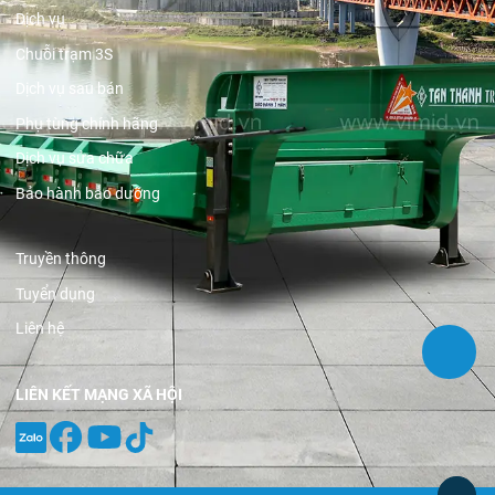
Dịch vụ
Chuỗi trạm 3S
Dịch vụ sau bán
Phụ tùng chính hãng
Dịch vụ sửa chữa
Bảo hành bảo dưỡng
Truyền thông
Tuyển dụng
Liên hệ
LIÊN KẾT MẠNG XÃ HỘI