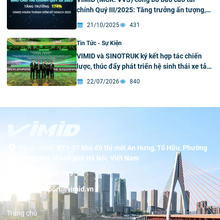
chính Quý III/2025: Tăng trưởng ấn tượng,
hoàn thành xuất sắc kế hoạch 2025 chỉ
21/10/2025
431
trong 9 tháng
Tin Tức - Sự Kiện
VIMID và SINOTRUK ký kết hợp tác chiến
lược, thúc đẩy phát triển hệ sinh thái xe tải
xanh và thông minh tại Việt Nam
22/07/2026
840
Trụ sở chính:
BT1-07 khu đô thị mới An Hưng, Tố Hữu, Phường
Dương Nội, thành phố Hà Nội, Việt Nam
Hotline:
19001089
Email:
support@vimid.vn
Trang chủ