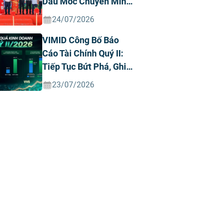
Dấu Mốc Chuyển Mình
Chiến Lược
24/07/2026
VIMID Công Bố Báo
Cáo Tài Chính Quý II:
Tiếp Tục Bứt Phá, Ghi
Nhận Doanh Thu Và
23/07/2026
Lợi Nhuận Kỷ Lục