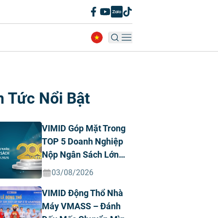
n Tức Nổi Bật
VIMID Góp Mặt Trong
TOP 5 Doanh Nghiệp
Nộp Ngân Sách Lớn
Nhất Việt Nam Năm
03/08/2026
2026 Ngành Ô Tô Tư
VIMID Động Thổ Nhà
Nhân
Máy VMASS – Đánh