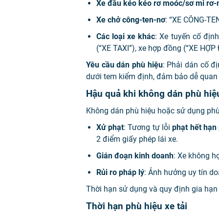
Xe đầu kéo kéo rơ moóc/sơ mi rơ
Xe chở công-ten-nơ
: “XE CÔNG-TE
Các loại xe khác
: Xe tuyến cố địn
(“XE TAXI”), xe hợp đồng (“XE HỢ
Yêu cầu dán phù hiệu
: Phải dán cố đị
dưới tem kiểm định, đảm bảo dễ quan 
Hậu quả khi không dán phù hiệ
Không dán phù hiệu hoặc sử dụng phù
Xử phạt
: Tương tự lỗi
phạt hết hạn 
2 điểm giấy phép lái xe.
Gián đoạn kinh doanh
: Xe không h
Rủi ro pháp lý
: Ảnh hưởng uy tín do
Thời hạn sử dụng và quy định gia hạn 
Thời hạn phù hiệu xe tải