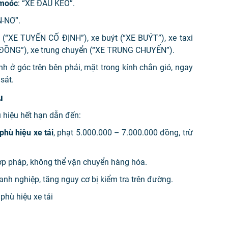
-moóc
: “XE ĐẦU KÉO”.
N-NƠ”.
h (“XE TUYẾN CỐ ĐỊNH”), xe buýt (“XE BUÝT”), xe taxi
P ĐỒNG”), xe trung chuyển (“XE TRUNG CHUYỂN”).
nh ở góc trên bên phải, mặt trong kính chắn gió, ngay
sát.
u
 hiệu hết hạn dẫn đến:
phù hiệu xe tải
, phạt 5.000.000 – 7.000.000 đồng, trừ
ợp pháp, không thể vận chuyển hàng hóa.
anh nghiệp, tăng nguy cơ bị kiểm tra trên đường.
phù hiệu xe tải