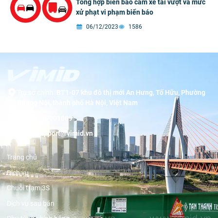
Tổng hợp biển báo cấm xe tải vượt và mức
xử phạt vi phạm biển báo
06/12/2023
1586
Trụ sở chính:
BT1-07 khu đô thị mới An Hưng, Tố Hữu, Phường
Dương Nội, thành phố Hà Nội, Việt Nam
Hotline:
19001089
Email:
support@vimid.vn
Trang chủ
Dịch vụ
Chuỗi trạm 3S
Dịch vụ sau bán