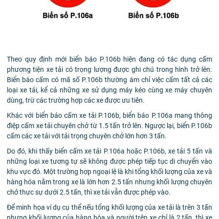
Theo quy định mới biển báo P.106b hiện đang có tác dụng cấm
phương tiện xe tải có trọng lượng được ghi chú trong hình trở lên.
Biển báo cấm có mã số P.106b thường ám chỉ việc cấm tất cả các
loại xe tải, kể cả những xe sử dụng máy kéo cùng xe máy chuyên
dùng, trừ các trường hợp các xe được ưu tiên.
Khác với biển báo cấm xe tải P.106b, biển báo P.106a mang thông
điệp cấm xe tải chuyên chở từ 1.5 tấn trở lên. Ngược lại, biển P.106b
cấm các xe tải với tải trọng chuyên chở lớn hơn 3 tấn.
Do đó, khi thấy biển cấm xe tải P.106a hoặc P.106b, xe tải 5 tấn và
những loại xe tương tự sẽ không được phép tiếp tục di chuyển vào
khu vực đó. Một trường hợp ngoại lệ là khi tổng khối lượng của xe và
hàng hóa nằm trong xe là lớn hơn 2.5 tấn nhưng khối lượng chuyên
chở thực sự dưới 2.5 tấn, thì xe tải vẫn được phép vào.
Để minh họa ví dụ cụ thể nếu tổng khối lượng của xe tải là trên 3 tấn
nhưng khối lượng của hàng hóa và người trên xe chỉ là 2 tấn, thì xe